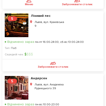
Меню
Забронювати столик
Лінивий пес
5
Львів, вул. Краківська
9
Відчинено зараз
пн-пт 16:00-24:00, сб-вс 13:00-24:00
Тип:
Паб
$
$
$
$
Середній чек:
Забронювати столик
Андерсен
5
Львів, вул. Академіка
Рудницького 39
Відчинено зараз
пн-вс 10:00-23:00