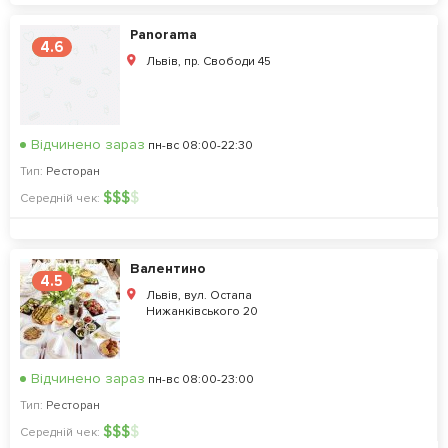
Panorama
4.6
Львів, пр. Свободи 45
Відчинено зараз
пн-вс 08:00-22:30
Тип:
Ресторан
$
$
$
$
Середній чек:
Валентино
4.5
Львів, вул. Остапа
Нижанківського 20
Відчинено зараз
пн-вс 08:00-23:00
Тип:
Ресторан
$
$
$
$
Середній чек: