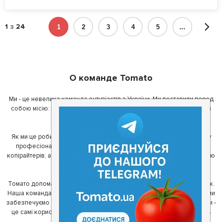
1
з
24
1
2
3
4
5
...
О команде Tomato
Ми - це невелика команда ентузіастів з України. Ми поставили перед
собою місію: зробити так, щоб де б в Україні ви не знаходилися, ви
завжди могли смачно поїсти.
Як ми це робимо? Для початку, ми зібрали приголомшливу команду
професіоналів - фахівців з дизайну, програмування, маркетингу,
копірайтерів, а за сумісництвом - любителів гарної їжі. З їх допомогою
ми створили Томато.
Томато допомагає своїм користувачам знайти цікаві місця неподалік.
Наша команда регулярно зв'язується з ресторанами - таким чином ми
забезпечуємо актуальність інформації. Друга частина нашої команди -
це самі користувачі, які діляться своїми враженнями і допомагають
один одному у виборі кращих місць.