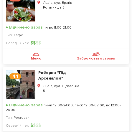
Львів, вул. Братів
Рогатинців 5
Відчинено зараз
пн-вс 11:00-21:00
Тип:
Кафе
$
$
$
$
Середній чек:
Меню
Забронювати столик
Реберня "Під
4.1
Арсеналом"
Львів, вул. Підвальна
5
Відчинено зараз
пн-чт 12:00-24:00, пт-сб 12:00-02:00, вс 12:00-
24:00
Тип:
Ресторан
$
$
$
$
Середній чек: