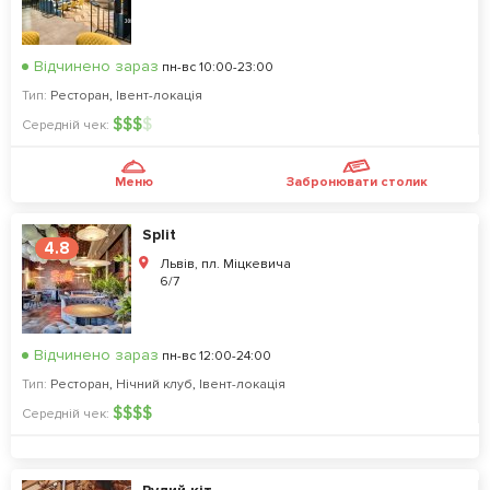
Відчинено зараз
пн-вс 10:00-23:00
Тип:
Ресторан
,
Івент-локація
$
$
$
$
Середній чек:
Меню
Забронювати столик
Split
4.8
Львів, пл. Міцкевича
6/7
Відчинено зараз
пн-вс 12:00-24:00
Тип:
Ресторан
,
Нічний клуб
,
Івент-локація
$
$
$
$
Середній чек: