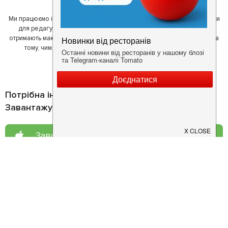
Ми працюємо і з ресторанами. Для них ми надаємо зручні інструменти
для редагування інформації про себе - в результаті відвідувачі
отримають максимум інформації, а ресторан зможе зосередитися на
тому, чим він любить займатися більше всього - смачній їжі.
Потрібна інформація про заклад?
Завантажуйте додаток!
Завантажте у
App Store
Доступно у
Google Play
Про нас
Рецепт дня