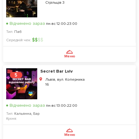
Стрільців 3
Відчинено зараз
пн-вс 12:00-23:00
Тип:
Паб
$
$
$
$
Середній чек:
Меню
Secret Bar Lviv
5
Львів, вул. Коперника
16
Відчинено зараз
пн-вс 13:00-22:00
Тип:
Кальянна
,
Бар
Кухня:
Меню