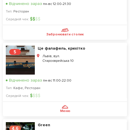
Відчинено зараз
пн-вс 12:00-21:30
Тип:
Ресторан
$
$
$
$
Середній чек:
Забронювати столик
Це фалафель, крихітко
5
Львів, вул.
Староєврейська 10
Відчинено зараз
пн-вс 11:00-22:00
Тип:
Кафе
,
Ресторан
$
$
$
$
Середній чек:
Меню
Green
4.6