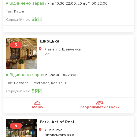
Відчинено зараз
пн-пт 10:30-22:00, сб-вс 11:00-22:00
Тип:
Кафе
$
$
$
$
Середній чек:
Шкоцька
5
Львів, пр. Шевченка
27
Відчинено зараз
пн-вс 08:00-23:00
Тип:
Ресторан
,
Рестобар
,
Кав'ярня
$
$
$
$
Середній чек:
Меню
Забронювати столик
Park. Art of Rest
5
Львів, вул.
Вітовського 43 А