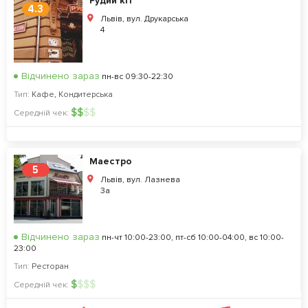
Рудий кіт
4.3
Львів, вул. Друкарська
4
Відчинено зараз
пн-вс 09:30-22:30
Тип:
Кафе
,
Кондитерська
$
$
$
$
Середній чек:
Маестро
5
Львів, вул. Лазнева
3а
Відчинено зараз
пн-чт 10:00-23:00, пт-сб 10:00-04:00, вс 10:00-
23:00
Тип:
Ресторан
$
$
$
$
Середній чек: