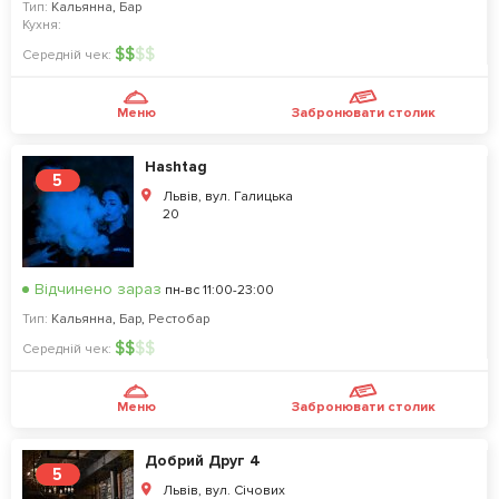
Тип:
Кальянна
,
Бар
Кухня:
$
$
$
$
Середній чек:
Меню
Забронювати столик
Hashtag
5
Львів, вул. Галицька
20
Відчинено зараз
пн-вс 11:00-23:00
Тип:
Кальянна
,
Бар
,
Рестобар
$
$
$
$
Середній чек:
Меню
Забронювати столик
Добрий Друг 4
5
Львів, вул. Січових