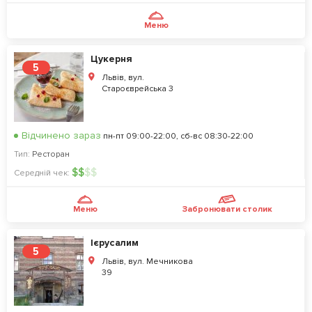
Меню
Цукерня
5
Львів, вул.
Староєврейська 3
Відчинено зараз
пн-пт 09:00-22:00, сб-вс 08:30-22:00
Тип:
Ресторан
$
$
$
$
Середній чек:
Меню
Забронювати столик
Ієрусалим
5
Львів, вул. Мечникова
39