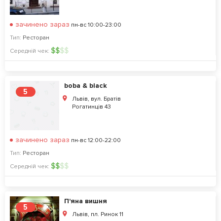
зачинено зараз
пн-вс 10:00-23:00
Тип:
Ресторан
$
$
$
$
Середній чек:
boba & black
5
Львів, вул. Братів
Рогатинців 43
зачинено зараз
пн-вс 12:00-22:00
Тип:
Ресторан
$
$
$
$
Середній чек:
П'яна вишня
5
Львів, пл. Ринок 11