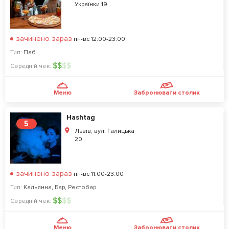
Українки 19
зачинено зараз
пн-вс 12:00-23:00
Тип:
Паб
$
$
$
$
Середній чек:
Меню
Забронювати столик
Hashtag
5
Львів, вул. Галицька
20
зачинено зараз
пн-вс 11:00-23:00
Тип:
Кальянна
,
Бар
,
Рестобар
$
$
$
$
Середній чек:
Меню
Забронювати столик