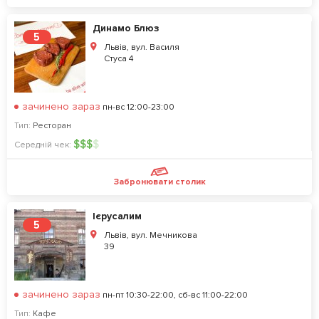
Динамо Блюз
5
Львів, вул. Василя
Стуса 4
зачинено зараз
пн-вс 12:00-23:00
Тип:
Ресторан
$
$
$
$
Середній чек:
Забронювати столик
Ієрусалим
5
Львів, вул. Мечникова
39
зачинено зараз
пн-пт 10:30-22:00, сб-вс 11:00-22:00
Тип:
Кафе