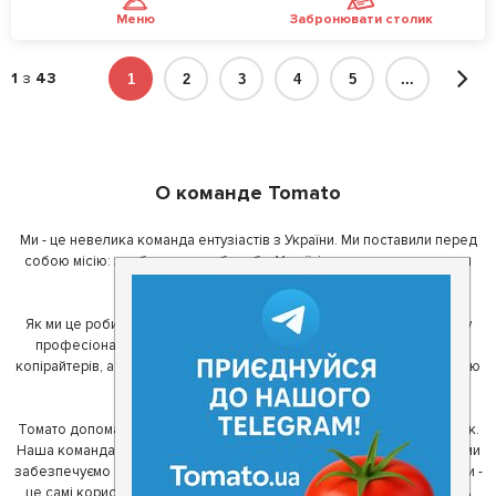
Меню
Забронювати столик
1
з
43
1
2
3
4
5
...
О команде Tomato
Ми - це невелика команда ентузіастів з України. Ми поставили перед
собою місію: зробити так, щоб де б в Україні ви не знаходилися, ви
завжди могли смачно поїсти.
Як ми це робимо? Для початку, ми зібрали приголомшливу команду
професіоналів - фахівців з дизайну, програмування, маркетингу,
копірайтерів, а за сумісництвом - любителів гарної їжі. З їх допомогою
ми створили Томато.
Томато допомагає своїм користувачам знайти цікаві місця неподалік.
Наша команда регулярно зв'язується з ресторанами - таким чином ми
забезпечуємо актуальність інформації. Друга частина нашої команди -
це самі користувачі, які діляться своїми враженнями і допомагають