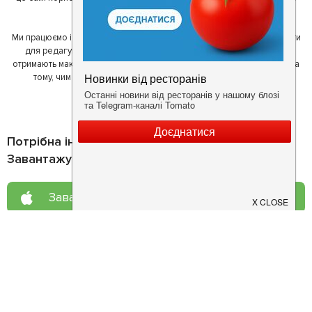
один одному у виборі кращих місць.
Ми працюємо і з ресторанами. Для них ми надаємо зручні інструменти
для редагування інформації про себе - в результаті відвідувачі
отримають максимум інформації, а ресторан зможе зосередитися на
тому, чим він любить займатися більше всього - смачній їжі.
Потрібна інформація про заклад?
Завантажуйте додаток!
Завантажте у
App Store
Доступно у
Google Play