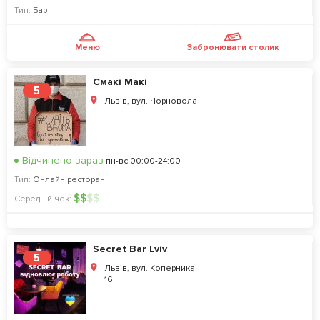
Тип:
Бар
Меню
Забронювати столик
Смакі Макі
5
Львів, вул. Чорновола
Відчинено зараз
пн-вс 00:00-24:00
Тип:
Онлайн ресторан
$
$
$
$
Середній чек:
Secret Bar Lviv
5
Львів, вул. Коперника
16