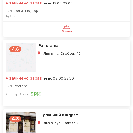
зачинено зараз
пн-вс 13:00-22:00
Тип:
Кальянна
,
Бар
Кухня:
Меню
Panorama
4.6
Львів, пр. Свободи 45
зачинено зараз
пн-вс 08:00-22:30
Тип:
Ресторан
$
$
$
$
Середній чек:
Підпільний Кіндрат
4.8
Львів, вул. Валова 25