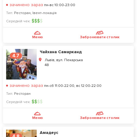
зачинено зараз
пн-вс 10:00-23:00
Тип:
Ресторан
,
Івент-локація
$
$
$
$
Середній чек:
Меню
Забронювати столик
Чайхана Самарканд
4.7
Львів, вул. Пекарська
48
зачинено зараз
пн-сб 11:00-22:00, вс 12:00-22:00
Тип:
Ресторан
$
$
$
$
Середній чек:
Меню
Забронювати столик
Амадеус
4.8