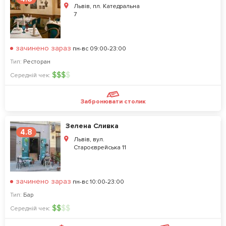
Львів, пл. Катедральна
7
зачинено зараз
пн-вс 09:00-23:00
Тип:
Ресторан
$
$
$
$
Середній чек:
Забронювати столик
Зелена Сливка
4.8
Львів, вул.
Староєврейська 11
зачинено зараз
пн-вс 10:00-23:00
Тип:
Бар
$
$
$
$
Середній чек: