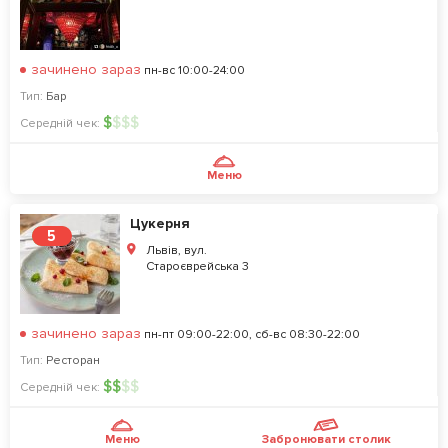
зачинено зараз
пн-вс 10:00-24:00
Тип:
Бар
$
$
$
$
Середній чек:
Меню
Цукерня
5
Львів, вул.
Староєврейська 3
зачинено зараз
пн-пт 09:00-22:00, сб-вс 08:30-22:00
Тип:
Ресторан
$
$
$
$
Середній чек:
Меню
Забронювати столик