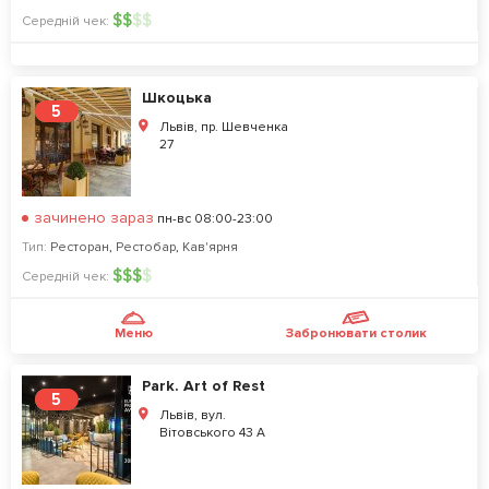
$
$
$
$
Середній чек:
Шкоцька
5
Львів, пр. Шевченка
27
зачинено зараз
пн-вс 08:00-23:00
Тип:
Ресторан
,
Рестобар
,
Кав'ярня
$
$
$
$
Середній чек:
Меню
Забронювати столик
Park. Art of Rest
5
Львів, вул.
Вітовського 43 А