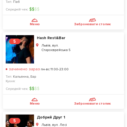
Тип:
Паб
$
$
$
$
Середній чек:
Меню
Забронювати столик
Hash Rest&Bar
5
Львів, вул.
Староєврейська 5
зачинено зараз
пн-вс 11:00-23:00
Тип:
Кальянна
,
Бар
Кухня:
$
$
$
$
Середній чек:
Меню
Забронювати столик
Добрий Друг 1
5
Львів, вул. Лесі