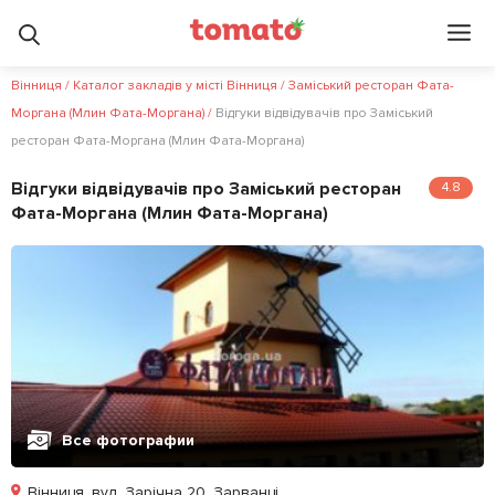
?
Вінниця
/
Каталог закладів у місті Вінниця
/
Заміський ресторан Фата-
Моргана (Млин Фата-Моргана)
/
Відгуки відвідувачів про Заміський
ресторан Фата-Моргана (Млин Фата-Моргана)
Відгуки відвідувачів про Заміський ресторан
4.8
Фата-Моргана (Млин Фата-Моргана)
Все фотографии
Вінниця, вул. Зарічна 20, Зарванці