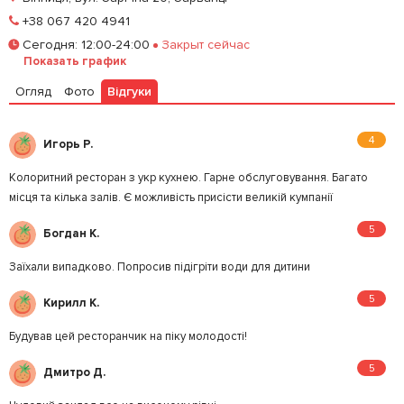
Позвонить
+38 067 420 4941
Сегодня
:
12:00-24:00
Закрыт сейчас
Залишити відгук
У закладки
Показать график
Огляд
Фото
Відгуки
4
Игорь Р.
Колоритний ресторан з укр кухнею. Гарне обслуговування. Багато
місця та кілька залів. Є можливість присісти великій кумпанії
5
Богдан К.
Заїхали випадково. Попросив підігріти води для дитини
5
Кирилл К.
Будував цей ресторанчик на піку молодості!
5
Дмитро Д.