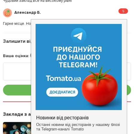
Чудовий заклад все на високому рівні
5
Аленсандр Б.
Гарне місце. Но нажаль занихаєне.
Залишити відгук
Ваша оцінка
:
Опублікувати
Заклади з акціями