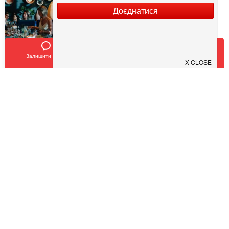
Chacha
Залишити відгук
Позвонить
У закладки
$
$
$
$
Кухня:
Грузинська, Сучасна
Тип:
Ресторан
,
Івент-локація
COVID19 - SAFE
Потрібна інформація про заклад?
Завантажуйте додаток!
Завантажте у
App Store