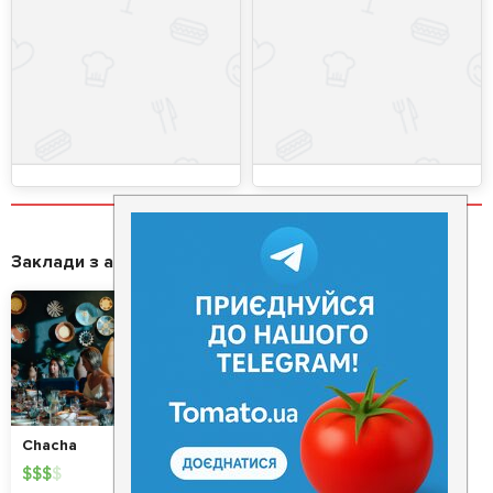
Заклади з акціями
Chacha
$
$
$
$