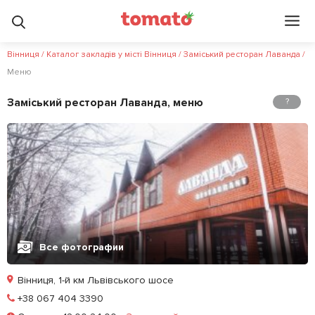
?
Вінниця
/
Каталог закладів у місті Вінниця
/
Заміський ресторан Лаванда
/
Меню
Заміський ресторан Лаванда, меню
?
Все фотографии
Вінниця, 1-й км Львівського шосе
Позвонить
+38 067 404 3390