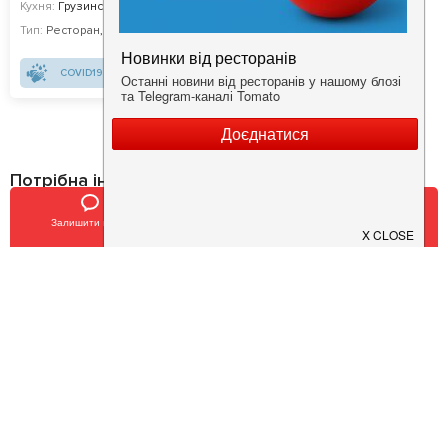
Кухня:
Грузинська, Сучасна
Тип:
Ресторан
,
Івент-локація
COVID19 - SAFE
Потрібна інформація про заклад?
Завантажуйте додаток!
Залишити відгук
Позвонить
У закладки
Завантажте у
App Store
Доступно у
Google Play
Про нас
Рецепт дня