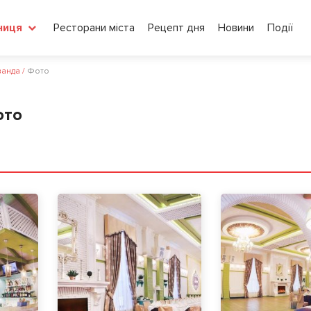
Ресторани міста
Рецепт дня
Новини
Події
ниця
ванда
/
Фото
ото