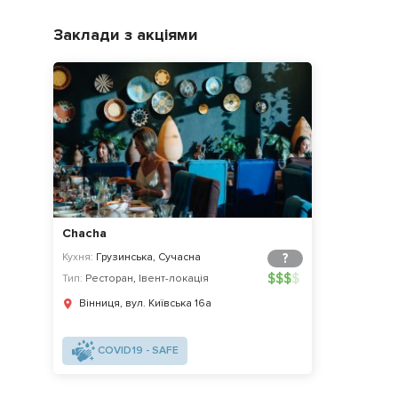
Заклади з акціями
Chacha
Кухня:
Грузинська, Сучасна
?
$
$
$
$
Тип:
Ресторан
,
Івент-локація
Вінниця, вул. Київська 16а
COVID19 - SAFE