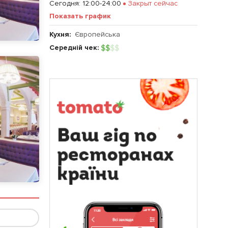
Сегодня
:
12:00-24:00
Закрыт сейчас
Показать график
Кухня:
Європейська
Середній чек:
$
$
$
$