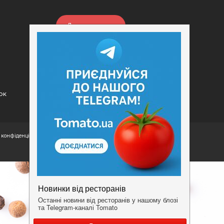
Додати заклад
Конфіденційність
Умови
ок
конфіденційності.