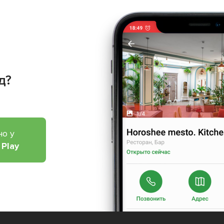
д?
но у
 Play