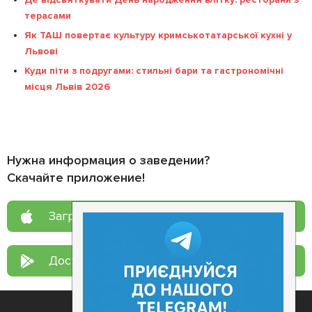
терасами
Як ТАШ повертає культуру кримськотатарської кухні у
Львові
Куди піти з подругами: стильні бари та гастрономічні
місця Львів 2026
Нужна информация о заведении?
Скачайте приложение!
Загрузите в
App Store
Доступно в
Google Play