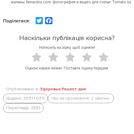
малины: fainaidea.com,
фотография и видео для статьи: Tomato.ua
T
F
Поділитися:
w
a
i
c
Наскільки публікація корисна?
t
e
Натисніть на зірку, щоб оцінити!
t
b
e
o
r
o
Оцінок наразі немає. Поставте оцінку першим.
k
Опубліковано в :
Здоровье
,
Рецепт дня
Додано: 30.11.17 03:11
Час на прочитання:
2
хвилин
Переглядів: 2883