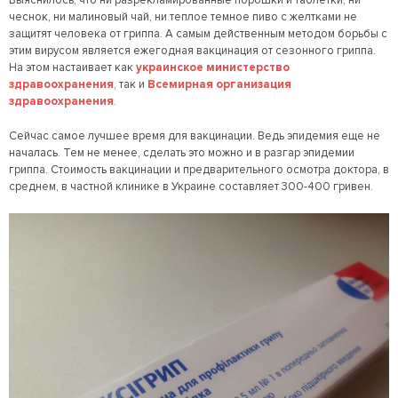
Выяснилось, что ни разрекламированные порошки и таблетки, ни
чеснок, ни малиновый чай, ни теплое темное
пиво
с желтками не
защитят человека от гриппа. А самым действенным методом борьбы с
этим вирусом является ежегодная вакцинация от сезонного гриппа.
На этом настаивает как
украинское министерство
здравоохранения
, так и
Всемирная организация
здравоохранения
.
Сейчас самое лучшее время для вакцинации. Ведь эпидемия еще не
началась. Тем не менее, сделать это можно и в разгар эпидемии
гриппа. Стоимость вакцинации и предварительного осмотра доктора, в
среднем, в частной клинике в Украине составляет 300-400 гривен.