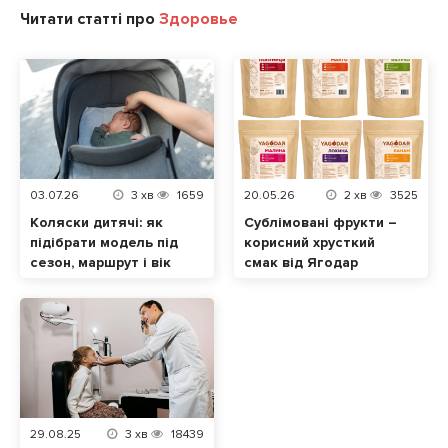
Читати статті про
Здоровье
03.07.26
3
хв
1659
20.05.26
2
хв
3525
Коляски дитячі: як
Сублімовані фрукти –
підібрати модель під
корисний хрусткий
сезон, маршрут і вік
смак від Ягодар
малюка
29.08.25
3
хв
18439