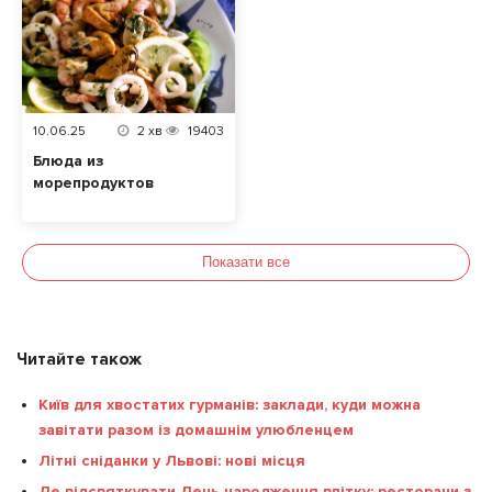
10.06.25
2
хв
19403
Блюда из
морепродуктов
Показати все
Читайте також
Київ для хвостатих гурманів: заклади, куди можна
завітати разом із домашнім улюбленцем
Літні сніданки у Львові: нові місця
Де відсвяткувати День народження влітку: ресторани з