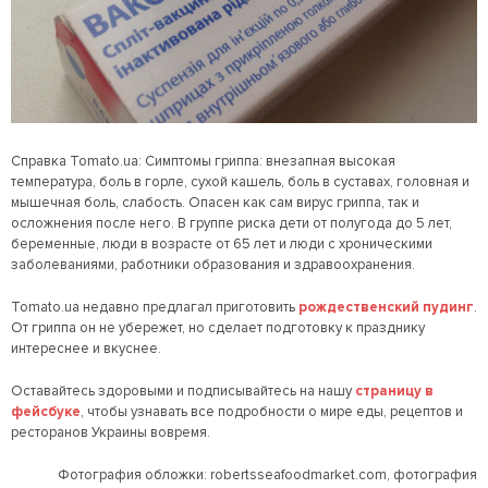
Справка Tomato.ua: Симптомы гриппа: внезапная высокая
температура, боль в горле, сухой кашель, боль в суставах, головная и
мышечная боль, слабость. Опасен как сам вирус гриппа, так и
осложнения после него. В группе риска дети от полугода до 5 лет,
беременные, люди в возрасте от 65 лет и люди с хроническими
заболеваниями, работники образования и здравоохранения.
Tomato.ua недавно предлагал приготовить
рождественский пудинг
.
От гриппа он не убережет, но сделает подготовку к празднику
интереснее и вкуснее.
Оставайтесь здоровыми и
подписывайтесь на нашу
страницу в
фейсбуке
, чтобы узнавать все подробности о мире еды, рецептов и
ресторанов Украины вовремя.
Фотография обложки: robertsseafoodmarket.com, фотография