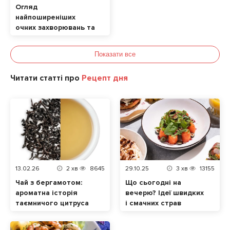
Огляд
найпоширеніших
очних захворювань та
їхніх симптомів. Які
продукти позитивно
Показати все
впливають на зір?
Читати статті про
Рецепт дня
13.02.26
2
хв
8645
29.10.25
3
хв
13155
Чай з бергамотом:
Що сьогодні на
ароматна історія
вечерю? Ідеї швидких
таємничого цитруса
і смачних страв