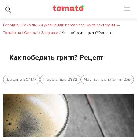
Головна
/
Найбільший український портал про їжу та ресторани. —
Tomato.ua
/
General
/
Здоровье
/
Как победить грипп? Рецепт
Как победить грипп? Рецепт
Додано:
30.11.17
Переглядів:
2882
Час на прочитання:
2
хв