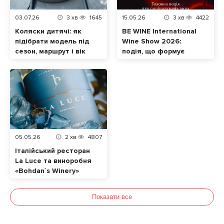
03.07.26
3
хв
1645
15.05.26
3
хв
4422
Коляски дитячі: як
BE WINE International
підібрати модель під
Wine Show 2026:
сезон, маршрут і вік
подія, що формує
малюка
сучасну винну
культуру в Україні
05.05.26
2
хв
4807
Італійський ресторан
La Luce та виноробня
«Bohdan`s Winery»
випустили лімітоване
авторське Піно
Показати все
Гріджіо