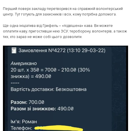
Перший поверх закладу перетворився на справжній волонтерський
центр. Тут готують для захисників і всіх, кому потрібна допомога.
Ще одна ініціатива від Грифель – «підвішена» кава. Ви можете
оплатити каву, пригостивши нею ЗСУ, тероборону, волонтерів, а також
тих, хто зараз не може собі цього дозволити.