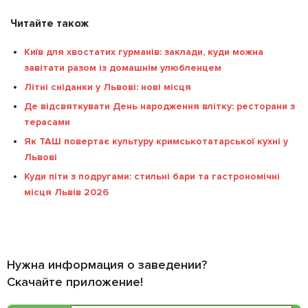
Читайте також
Київ для хвостатих гурманів: заклади, куди можна
завітати разом із домашнім улюбленцем
Літні сніданки у Львові: нові місця
Де відсвяткувати День народження влітку: ресторани з
терасами
Як ТАШ повертає культуру кримськотатарської кухні у
Львові
Куди піти з подругами: стильні бари та гастрономічні
місця Львів 2026
Нужна информация о заведении?
Скачайте приложение!