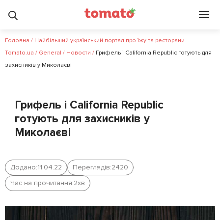
Головна
/
Найбільший український портал про їжу та ресторани. —
Tomato.ua
/
General
/
Новости
/
Грифель і California Republic готують для
захисників у Миколаєві
Грифель і California Republic
готують для захисників у
Миколаєві
Додано:
11.04.22
Переглядів:
2420
Час на прочитання:
2
хв