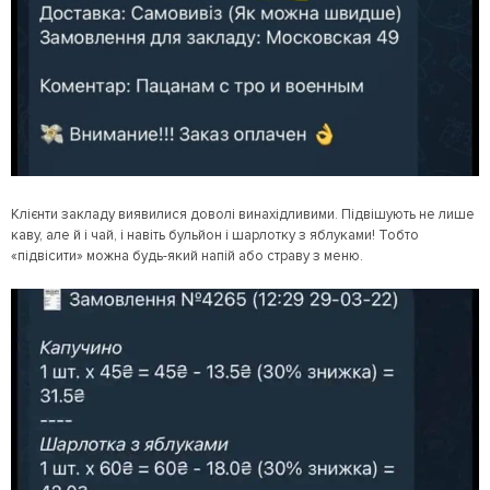
Клієнти закладу виявилися доволі винахідливими. Підвішують не лише
каву, але й і чай, і навіть бульйон і шарлотку з яблуками! Тобто
«підвісити» можна будь-який напій або страву з меню.