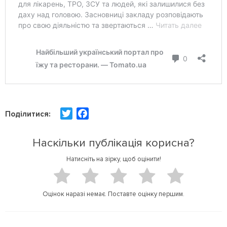
T
F
Поділитися:
w
a
i
c
Наскільки публікація корисна?
t
e
Натисніть на зірку, щоб оцінити!
t
b
e
o
r
o
Оцінок наразі немає. Поставте оцінку першим.
k