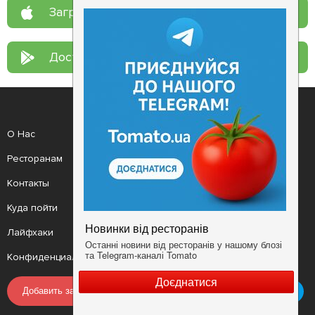
Загрузите в
App Store
Доступно в
Google Play
О Нас
Рецепт дня
Ресторанам
Новости
Контакты
Анонсы
Куда пойти
Здоровье
Лайфхаки
Мобильное приложение
Конфиденциальность
Условия
Добавить заведение