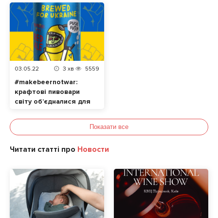
Відтепер кожен
спати
голос за «Лева
матчу» – це допомога
українцям
03.05.22
3
хв
5559
#makebeernotwar:
крафтові пивовари
світу об’єдналися для
допомоги українцям
Показати все
Читати статті про
Новости