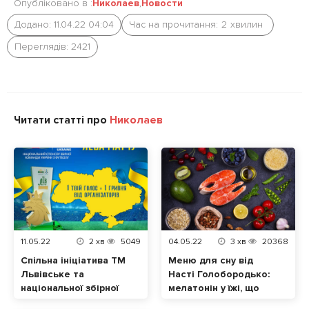
Опубліковано в :
Николаев
,
Новости
Додано: 11.04.22 04:04
Час на прочитання:
2
хвилин
Переглядів: 2421
Читати статті про
Николаев
11.05.22
2
хв
5049
04.05.22
3
хв
20368
Спільна ініціатива ТМ
Меню для сну від
Львівське та
Насті Голобородько:
національної збірної
мелатонін у їжі, що
України з футболу.
допоможе нормально