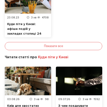
23.08.23
3
хв
4708
Куди піти у Києві:
афіша подій у
закладах столиці 24
– 27 серпня
Показати все
Читати статті про
Куди піти у Києві
03.08.26
3
хв
98
09.07.26
3
хв
1592
Київ для хвостатих
З чим поєднувати