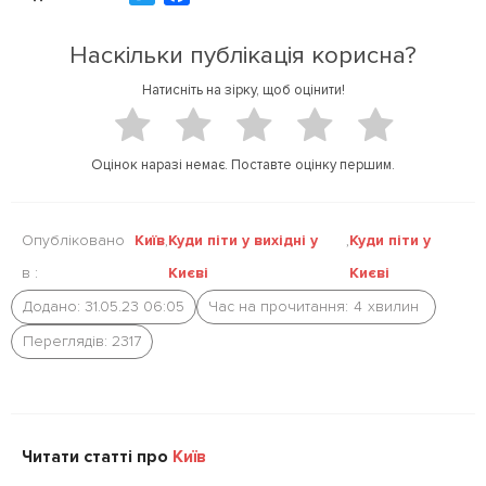
w
a
i
c
Наскільки публікація корисна?
t
e
Натисніть на зірку, щоб оцінити!
t
b
e
o
r
o
Оцінок наразі немає. Поставте оцінку першим.
k
Опубліковано
Київ
,
Куди піти у вихідні у
,
Куди піти у
в :
Києві
Києві
Додано: 31.05.23 06:05
Час на прочитання:
4
хвилин
Переглядів: 2317
Читати статті про
Київ