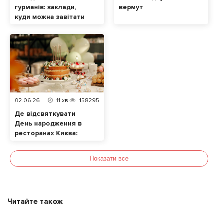
гурманів: заклади,
вермут
куди можна завітати
разом із домашнім
улюбленцем
02.06.26
11
хв
158295
Де відсвяткувати
День народження в
ресторанах Києва:
ТОП локацій
Показати все
Читайте також