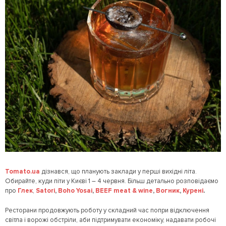
Tomato.ua
дізнався, що планують заклади у перші вихідні літа.
Обирайте, куди піти у Києві 1 – 4 червня. Більш детально розповідаємо
про
Глек
,
Satori
,
Boho Yosai
,
BEEF meat & wine
,
Вогник
,
Курені
.
Ресторани продовжують роботу у складний час попри відключення
світла і ворожі обстріли, аби підтримувати економіку, надавати робочі