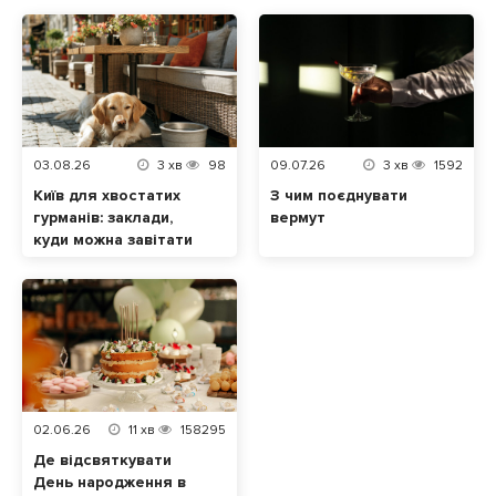
03.08.26
3
хв
98
09.07.26
3
хв
1592
Київ для хвостатих
З чим поєднувати
гурманів: заклади,
вермут
куди можна завітати
разом із домашнім
улюбленцем
02.06.26
11
хв
158295
Де відсвяткувати
День народження в