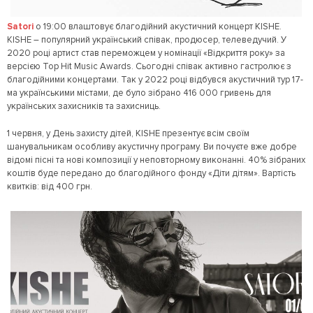
Satori
о 19:00 влаштовує благодійний акустичний концерт KISHE.
KISHE – популярний український співак, продюсер, телеведучий. У
2020 році артист став переможцем у номінації «Відкриття року» за
версією Top Hit Music Awards. Сьогодні співак активно гастролює з
благодійними концертами. Так у 2022 році відбувся акустичний тур 17-
ма українськими містами, де було зібрано 416 000 гривень для
українських захисників та захисниць.
1 червня, у День захисту дітей, KISHE презентує всім своїм
шанувальникам особливу акустичну програму. Ви почуєте вже добре
відомі пісні та нові композиції у неповторному виконанні. 40% зібраних
коштів буде передано до благодійного фонду «Діти дітям». Вартість
квитків: від 400 грн.