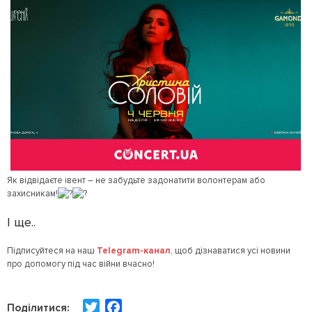
Як відвідаєте івент – не забудьте задонатити волонтерам або
захисникам!
І ще..
Підписуйтеся на наш
Telegram-канал
, щоб дізнаватися усі новини
про допомогу під час війни вчасно!
T
F
Поділитися: