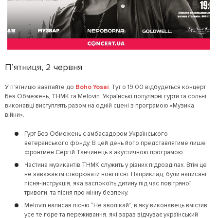
П’ятниця, 2 червня
У п’ятницю завітайте до
Boho Yosai
. Тут о 19:00 відбудеться концерт
Без Обмежень, ТНМК та Melovin. Українські популярні гурти та сольні
виконавці виступлять разом на одній сцені з програмою «Музика
війни».
Гурт Без Обмежень є амбасадором Українського
ветеранського фонду. В цей день його представлятиме лише
фронтмен Сергій Танчинець з акустичною програмою.
Частина музикантів ТНМК служить у різних підрозділах. Втім це
не заважає їм створювати нові пісні. Наприклад, були написані
пісня-інструкція, яка заспокоїть дитину під час повітряної
тривоги, та пісня про мінну безпеку.
Melovin написав пісню “Не зволікай”, в яку виконавець вмістив
усе те горе та переживання, які зараз відчуває український