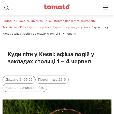
Головна
/
Найбільший український портал про їжу та ресторани. —
Tomato.ua
/
Київ
/
Куди піти у Києві
/
Куди піти у вихідні у Києві
/
Куди піти у
Києві: афіша подій у закладах столиці 1 – 4 червня
Куди піти у Києві: афіша подій у
закладах столиці 1 – 4 червня
Додано:
31.05.23
Переглядів:
2316
Час на прочитання:
4
хв