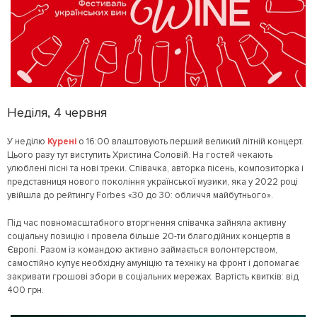
Неділя, 4 червня
У неділю
Курені
о 16:00 влаштовують перший великий літній концерт.
Цього разу тут виступить Христина Соловій. На гостей чекають
улюблені пісні та нові треки. Співачка, авторка пісень, композиторка і
представниця нового покоління української музики, яка у 2022 році
увійшла до рейтингу Forbes «30 до 30: обличчя майбутнього».
Під час повномасштабного вторгнення співачка зайняла активну
соціальну позицію і провела більше 20-ти благодійних концертів в
Європі. Разом із командою активно займається волонтерством,
самостійно купує необхідну амуніцію та техніку на фронт і допомагає
закривати грошові збори в соціальних мережах. Вартість квитків: від
400 грн.