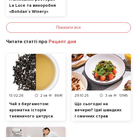
La Luce та виноробня
«Bohdan`s Winery»
випустили лімітоване
авторське Піно
Показати все
Гріджіо
Читати статті про
Рецепт дня
13.02.26
2
хв
8641
29.10.25
3
хв
13145
Чай з бергамотом:
Що сьогодні на
ароматна історія
вечерю? Ідеї швидких
таємничого цитруса
і смачних страв