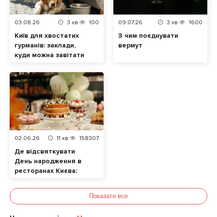
03.08.26
3
хв
100
09.07.26
3
хв
1600
Київ для хвостатих
З чим поєднувати
гурманів: заклади,
вермут
куди можна завітати
разом із домашнім
улюбленцем
02.06.26
11
хв
158307
Де відсвяткувати
День народження в
ресторанах Києва:
ТОП локацій
Показати все