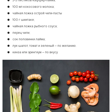
3-5 листиков каффир-лайма;
100 мл кокосового молока;
чайная ложка острой чили-пасты
100 г шиитаке;
чайная ложка рыбного соуса;
перец чили;
сок половинки лайма;
лук-шалот, томат и зеленый – по желанию.
кинза или эрингиум – по вкусу.