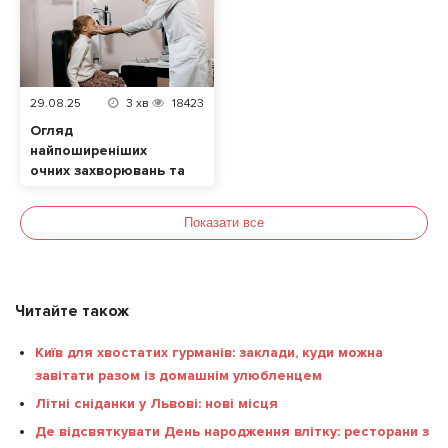
29.08.25
3
хв
18423
Огляд
найпоширеніших
очних захворювань та
їхніх симптомів. Які
продукти позитивно
Показати все
впливають на зір?
Читайте також
Київ для хвостатих гурманів: заклади, куди можна
завітати разом із домашнім улюбленцем
Літні сніданки у Львові: нові місця
Де відсвяткувати День народження влітку: ресторани з