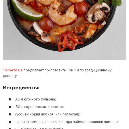
Tomato.ua
предлагает приготовить Том Ям по традиционному
рецепту.
Ингредиенты:
0.5 л куриного бульона;
150 г королевских креветок;
кусочек корня имбиря (или галангал);
палочка лемонграсса (или цедра лайма/половинки лимона);