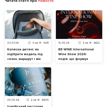
Читати статті про
Новости
03.07.26
3
хв
1641
15.05.26
3
хв
4422
Коляски дитячі: як
BE WINE International
підібрати модель під
Wine Show 2026:
сезон, маршрут і вік
подія, що формує
малюка
сучасну винну
культуру в Україні
05.05.26
2
хв
4805
Італійський ресторан