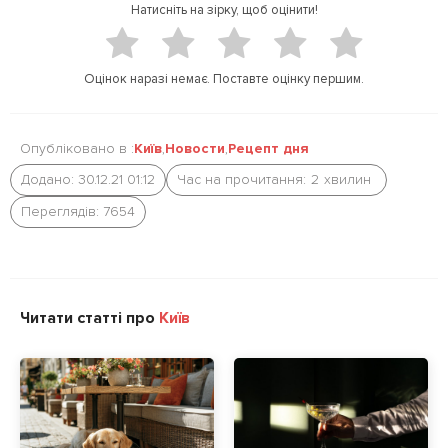
Натисніть на зірку, щоб оцінити!
t
b
e
o
r
o
Оцінок наразі немає. Поставте оцінку першим.
k
Опубліковано в :
Київ
,
Новости
,
Рецепт дня
Додано: 30.12.21 01:12
Час на прочитання:
2
хвилин
Переглядів: 7654
Читати статті про
Київ