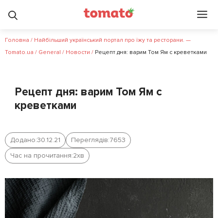
Головна
/
Найбільший український портал про їжу та ресторани. —
Tomato.ua
/
General
/
Новости
/
Рецепт дня: варим Том Ям с креветками
Рецепт дня: варим Том Ям с
креветками
Додано:
30.12.21
Переглядів:
7653
Час на прочитання:
2
хв