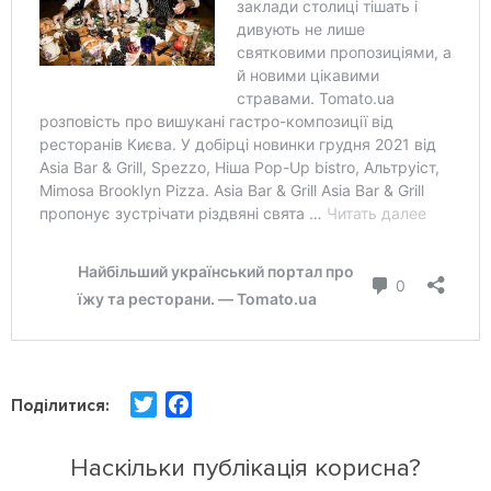
T
F
Поділитися:
w
a
i
c
Наскільки публікація корисна?
t
e