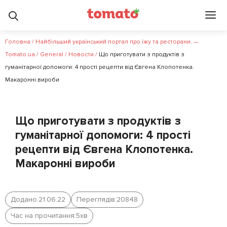
Головна
/
Найбільший український портал про їжу та ресторани. —
Tomato.ua
/
General
/
Новости
/
Що приготувати з продуктів з
гуманітарної допомоги: 4 прості рецепти від Євгена Клопотенка.
Макаронні вироби
Що приготувати з продуктів з
гуманітарної допомоги: 4 прості
рецепти від Євгена Клопотенка.
Макаронні вироби
Додано:
21.06.22
Переглядів:
20848
Час на прочитання:
5
хв