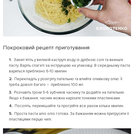
Покроковий рецепт приготування
Закип’ятіть у великій каструлі воду із дрібкою солі та вкиньте
пасту. Варіть спагеті за інструкцією на упаковці. В середньому паста
вариться приблизно 6-10 хвилин.
Перекладіть у розігріту пательню та влийте оливкову олію. Її
треба доволі багато – приблизно 100 мл.
Розчавіть трохи 5-6 зубчиків часнику та додайте на пательню.
Якщо є бажання, часник можна нарізати тонкими пластинками.
Посоліть, перемішайте та прогрійте все разом кілька хвилин.
Проста паста аліо оліо готова. За бажанням можна притрусити її
пластівцями перцю чилі.