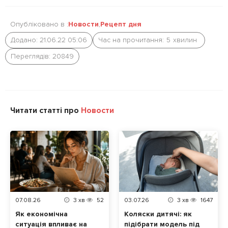
Опубліковано в :
Новости
,
Рецепт дня
Додано: 21.06.22 05:06
Час на прочитання:
5
хвилин
Переглядів: 20849
Читати статті про
Новости
07.08.26
3
хв
52
03.07.26
3
хв
1647
Як економічна
Коляски дитячі: як
ситуація впливає на
підібрати модель під