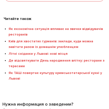
Читайте також
Як економічна ситуація впливає на звички відвідувачів
ресторанів
Київ для хвостатих гурманів: заклади, куди можна
завітати разом із домашнім улюбленцем
Літні сніданки у Львові: нові місця
Де відсвяткувати День народження влітку: ресторани з
терасами
Як ТАШ повертає культуру кримськотатарської кухні у
Львові
Нужна информация о заведении?