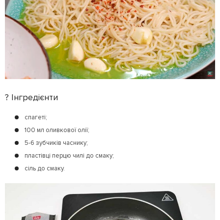
? Інгредієнти
спагеті;
100 мл оливкової олії;
5-6 зубчиків часнику;
пластівці перцю чилі до смаку;
сіль до смаку.