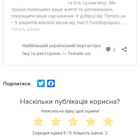
T
F
Поділитися:
w
a
i
c
Наскільки публікація корисна?
t
e
Натисніть на зірку, щоб оцінити!
t
b
e
o
r
o
Середня оцінка
5
/ 5. Кількість оцінок:
2
k