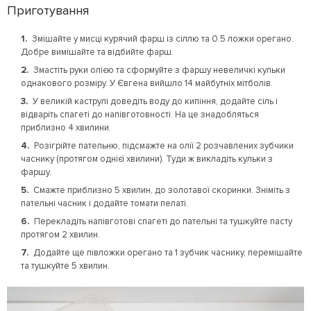
Приготування
Змішайте у мисці курячий фарш із сіллю та 0.5 ложки орегано.
Добре вимішайте та відбийте фарш.
Змастіть руки олією та сформуйте з фаршу невеличкі кульки
однакового розміру. У Євгена вийшло 14 майбутніх мітболів.
У великій каструлі доведіть воду до кипіння, додайте сіль і
відваріть спагеті до напівготовності. На це знадобляться
приблизно 4 хвилини.
Розігрійте пательню, підсмажте на олії 2 розчавлених зубчики
часнику (протягом однієї хвилини). Туди ж викладіть кульки з
фаршу.
Смажте приблизно 5 хвилин, до золотавої скоринки. Зніміть з
пательні часник і додайте томати пелаті.
Перекладіть напівготові спагеті до пательні та тушкуйте пасту
протягом 2 хвилин.
Додайте ще півложки орегано та 1 зубчик часнику, перемішайте
та тушкуйте 5 хвилин.