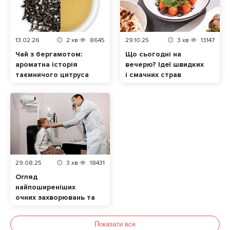
13.02.26
2
хв
8645
29.10.25
3
хв
13147
Чай з бергамотом:
Що сьогодні на
ароматна історія
вечерю? Ідеї швидких
таємничого цитруса
і смачних страв
29.08.25
3
хв
18431
Огляд
найпоширеніших
очних захворювань та
їхніх симптомів. Які
продукти позитивно
Показати все
впливають на зір?