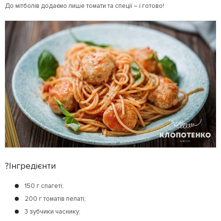
До мітболів додаємо лише томати та спеції – і готово!
?Інгредієнти
150 г спагеті;
200 г томатів пелаті;
3 зубчики часнику;