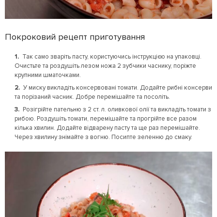
Покроковий рецепт приготування
Так само зваріть пасту, користуючись інструкцією на упаковці.
Очистьте та роздушіть лезом ножа 2 зубчики часнику, поріжте
крупними шматочками.
У миску викладіть консервовані томати. Додайте рибні консерви
та порізаний часник. Добре перемішайте та посоліть.
Розігрійте пательню з 2 ст. л. оливкової олії та викладіть томати з
рибою. Роздушіть томати, перемішайте та прогрійте все разом
кілька хвилин. Додайте відварену пасту та ще раз перемішайте.
Через хвилину знімайте з вогню. Посипте зеленню до смаку.