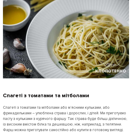
Спагеті з томатами та мітболами
Спагеті з томатами та мітболами або м’ясними кульками, або
фрикадельками – улюблена страва і дорослих, і дітей. Ми приготуємо
пасту з кульками з курячого фаршу. Так страва буде більш дієтичною,
із високим вмістом білка та дешевшою, ніж, наприклад, з телятини.
Фарш можна приготувати самостійно або купити в готовому вигляді.