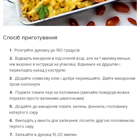
Спосіб приготування
Розігрійте духовку до 180 градусів.
Відваріть макарони в підсоленій воді, але на 1 хвилину менше,
ніж вказано в інструкції на упаковці. Відкиньте на друшляк і
перекладіть назад у каструлю.
Додайте оливкову олію і добре перемішайте. Дайте макаронам
трохи охолонути.
Поріжте томати чері на половинки (звичайні помідори можна
порізати просто великими шматочками).
Додайте до макаронів томати, зелень, фенхель і половинку
натертого сиру.
Викладіть у ємність для запікання, посипте другою половинкою
тертого сиру.
Запікайте в духовці 15-20 хвилин.