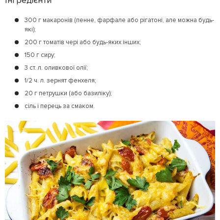
300 г макаронів (пенне, фарфале або рігатоні, але можна будь-
які);
200 г томатів чері або будь-яких інших;
150 г сиру;
3 ст. л. оливкової олії;
1/2 ч. л. зернят фенхеля;
20 г петрушки (або базиліку);
сіль і перець за смаком.