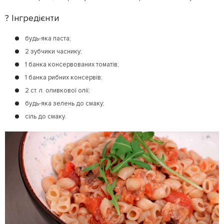
? Інгредієнти
будь-яка паста;
2 зубчики часнику;
1 банка консервованих томатів;
1 банка рибних консервів;
2 ст. л. оливкової олії;
будь-яка зелень до смаку;
сіль до смаку.