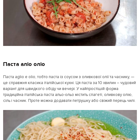
Паста аліо оліо
Паста aglio e olio, тобто паста із соусом з оливкової олії та часнику, —
це справжня класика італійської кухні. Ця паста за 10 хвилин – чудовий
варіант для швидкого обіду чи вечері. У найпростішій формa
традиційна італійська паста альо-ольо містить спагеті, оливкову олію,
сіль і часник. Проте можна додавати петрушку або свіжий перець чилі.