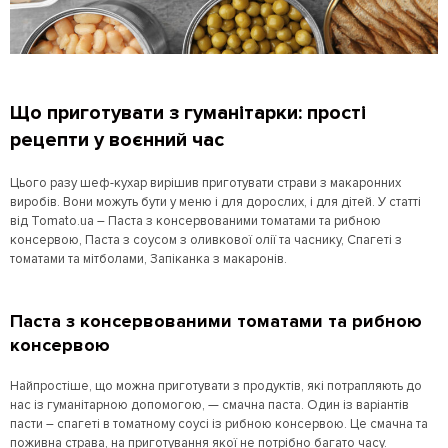
Що приготувати з гуманітарки: прості
рецепти у воєнний час
Цього разу шеф-кухар вирішив приготувати страви з макаронних
виробів. Вони можуть бути у меню і для дорослих, і для дітей. У статті
від Tomato.ua – Паста з консервованими томатами та рибною
консервою, Паста з соусом з оливкової олії та часнику, Спагеті з
томатами та мітболами, Запіканка з макаронів.
Паста з консервованими томатами та рибною
консервою
Найпростіше, що можна приготувати з продуктів, які потрапляють до
нас із гуманітарною допомогою, — смачна паста. Один із варіантів
пасти – спагеті в томатному соусі із рибною консервою. Це смачна та
поживна страва, на приготування якої не потрібно багато часу.