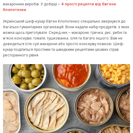
макаронних виробів. У добірці –
4 прості рецепти від Євгена
Клопотенка
.
Український шеф-кухар Євген Клопотенко спеціально звернувся до
багатьох гуманітарних організацій. Вони надали набір продуктів, з яких
можна щось приготувати. Серед них – макарони, гречка, рис, рибні та
м’ясні консерви, томати, тушкованка, олія та багато іншого. Вам не
доведеться їсти сухі макарони або просто консерву ложкою. Шеф-
кухар поділиться простими та швидкими рецептами цікавих страв
ресторанного рівня.