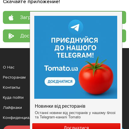
Скачайте приложение!
Загрузите в
App Store
Доступно в
Google Play
О Нас
Рецепт дня
Ресторанам
Новости
Контакты
Анонсы
Куда пойти
Здоровье
Лайфхаки
Мобильное приложение
Конфиденциальность
Условия