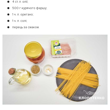
4 ст. л. олії;
500 г курячого фаршу;
1 ч. л. орегано;
1 ч. л. солі;
перець за смаком.