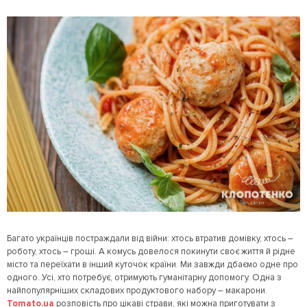
Багато українців постраждали від війни: хтось втратив домівку, хтось –
роботу, хтось – гроші. А комусь довелося покинути своє життя й рідне
місто та переїхати в інший куточок країни. Ми завжди дбаємо одне про
одного. Усі, хто потребує, отримують гуманітарну допомогу. Одна з
найпопулярніших складових продуктового набору – макарони.
Tomato.ua
розповість про цікаві страви, які можна приготувати з