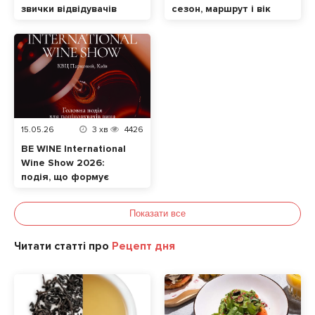
звички відвідувачів
сезон, маршрут і вік
ресторанів
малюка
15.05.26
3
хв
4426
BE WINE International
Wine Show 2026:
подія, що формує
сучасну винну
культуру в Україні
Показати все
Читати статті про
Рецепт дня