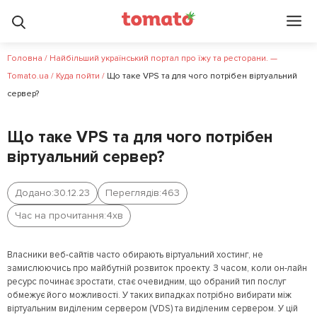
Головна
/
Найбільший український портал про їжу та ресторани. —
Tomato.ua
/
Куда пойти
/
Що таке VPS та для чого потрібен віртуальний
сервер?
Що таке VPS та для чого потрібен
віртуальний сервер?
Додано:
30.12.23
Переглядів:
463
Час на прочитання:
4
хв
Власники веб-сайтів часто обирають віртуальний хостинг, не
замислюючись про майбутній розвиток проекту. З часом, коли он-лайн
ресурс починає зростати, стає очевидним, що обраний тип послуг
обмежує його можливості. У таких випадках потрібно вибирати між
віртуальним виділеним сервером (VDS) та виділеним сервером. У цій