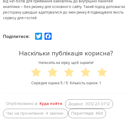
від чат-ботів для приймання замовлень до внутрішніх панелей
аналітики – без ризику для основного сайту. Такий підхід допомагає
ресторану швидше адаптуватися до змін ринку й підвищувати якість
сервісу для гостей.
T
F
Поділитися:
w
a
i
c
Наскільки публікація корисна?
t
e
Натисніть на зірку, щоб оцінити!
t
b
e
o
r
o
Середня оцінка
5
/ 5. Кількість оцінок:
1
k
Опубліковано в :
Куда пойти
Додано: 30.12.23 07:12
Час на прочитання:
4
хвилин
Переглядів: 464