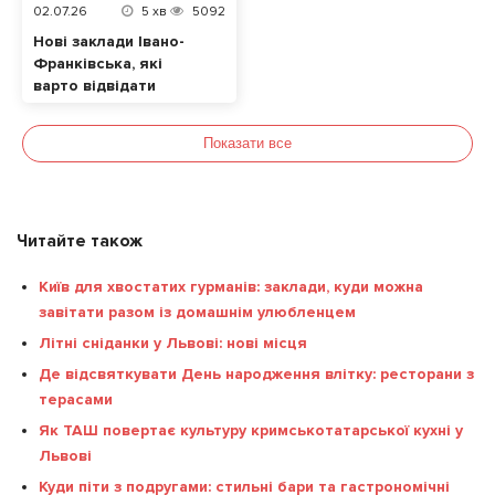
02.07.26
5
хв
5092
Нові заклади Івано-
Франківська, які
варто відвідати
Показати все
Читайте також
Київ для хвостатих гурманів: заклади, куди можна
завітати разом із домашнім улюбленцем
Літні сніданки у Львові: нові місця
Де відсвяткувати День народження влітку: ресторани з
терасами
Як ТАШ повертає культуру кримськотатарської кухні у
Львові
Куди піти з подругами: стильні бари та гастрономічні