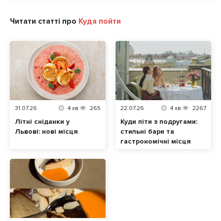
Читати статті про
Куда пойти
31.07.26
4
хв
265
22.07.26
4
хв
2267
Літні сніданки у
Куди піти з подругами:
Львові: нові місця
стильні бари та
гастрономічні місця
Львів 2026