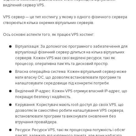
виділений сервер VPS.
VPS сервер — це тип хостингу, у якому з одного фізичного сервера
створюється кілька окремих віртуальних серверів.
Ось основні аспекти того, як працює VPS хостинг:
Віртуалізація: За допомогою програмного забезпечення для
віртуалізації фізичний сервер ділиться на кілька віртуальних
серверів. Кожен VPS має свої виділені ресурси, такі як
процесор, оперативна пам’ять та дисковий простір.
Власна операційна система: Кожен віртуальний сервер може
мати власну ОС, що дозволяє встановлювати програми та
налаштовувати середовище під конкретні потреби.
Виділений IP-адрес: Кожен VPS отримує власний IP-адрес, що
покращує безпеку і надійність.
Керування: Користувачі мають root-доступ до своїх VPS, що
дозволяє їм самостійно робити налаштування VPS сервера,
встановлювати програми та виконувати оновлення без
втручання провайдера.
Ресурси: Ресурси VPS, такі як процесорна потужність і обсяг
пам’яті, залежать від купленого пакета, але вони набагато