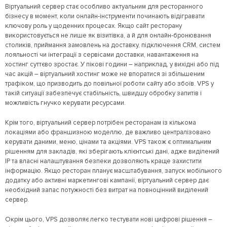
Віртуальний сервер стає особливо актуальним для ресторанного
бізнесу в момент, коли онлайн-інструменти починають відігравати
ключову роль у щоденних процесах. Якщо сайт ресторану
використовується не лише як візитівка, а й для онлайн-бронювання
столиків, приймання замовлень на доставку, підключення CRM, систем
лояльності чи інтеграції з сервісами доставки, навантаження на
хостинг суттєво зростає. У пікові години – наприклад, у вихідні або під
час акцій – віртуальний хостинг може не впоратися зі збільшеним
трафіком, що призводить до повільної роботи сайту або збоїв. VPS у
такій ситуації забезпечує стабільність, швидшу обробку запитів і
можливість гнучко керувати ресурсами.
Крім того, віртуальний сервер потрібен ресторанам із кількома
локаціями або франшизною моделлю, де важливо централізовано
керувати даними, меню, цінами та акціями. VPS також є оптимальним
рішенням для закладів, які зберігають клієнтські дані, адже виділений
IP та власні налаштування безпеки дозволяють краще захистити
інформацію. Якщо ресторан планує масштабування, запуск мобільного
додатку або активні маркетингові кампанії, віртуальний сервер дає
необхідний запас потужності без витрат на повноцінний виділений
сервер.
Окрім цього, VPS дозволяє легко тестувати нові цифрові рішення –