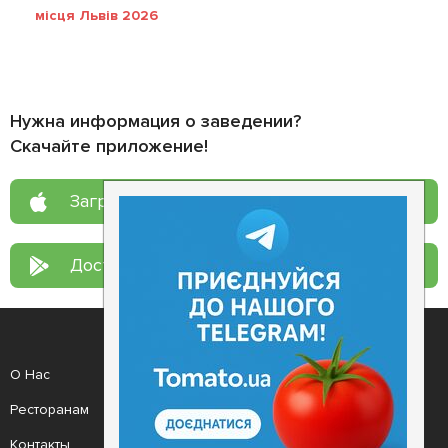
місця Львів 2026
Нужна информация о заведении?
Скачайте приложение!
Загрузите в
App Store
Доступно в
Google Play
О Нас
Рецепт дня
Ресторанам
Новости
Контакты
Анонсы