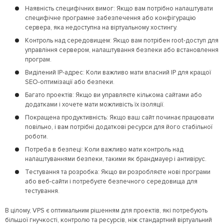
Наявність специфічних вимог: Якщо вам потрібно налаштувати
специфічне програмне забезпечення або конфігурацію
сервера, яка недоступна на віртуальному хостингу.
Контроль над середовищем: Якщо вам потрібен root-доступ для
управління сервером, налаштування безпеки або встановлення
програм.
Виділений IP-адрес: Коли важливо мати власний IP для кращої
SEO-оптимізації або безпеки.
Багато проектів: Якщо ви управляєте кількома сайтами або
додатками і хочете мати можливість їх ізоляції.
Покращена продуктивність: Якщо ваш сайт починає працювати
повільно, і вам потрібні додаткові ресурси для його стабільної
роботи.
Потреба в безпеці: Коли важливо мати контроль над
налаштуваннями безпеки, такими як брандмауер і антивірус.
Тестування та розробка: Якщо ви розробляєте нові програми
або веб-сайти і потребуєте безпечного середовища для
тестування.
В цілому, VPS є оптимальним рішенням для проектів, які потребують
більшої гнучкості, контролю та ресурсів, ніж стандартний віртуальний