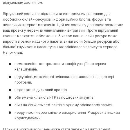
віртуальним хостингом.
Віртуальний хостинг є відмінним та економічним рішенням для
особистих онлайн-ресурсів, інформаційних блогів, форумів та
невеликих інтернет-магазинів. Цей тип хостингу дозволяє розмістити
ваш проект у мережі із мінімальними витратами. Проте віртуальний
хостинг має суттєві обмеження. З часом ваш онлайн-ресурс може
вирости з рамок наданого пакета, вимагаючи більше ресурсів або
більшої гнучкості в налаштуваннях облікового запису та сервера.
Наприклад:
неможливість контролювати конфігурації серверних
налаштувань,
відсутність можливості змінювати встановлені на сервері
програми,
недостатній дисковий простір,
обмежена кількість FTP та поштових акаунтів,
ліміт на кількість веб-сайтів в одному обліковому записі,
незручності через спільне використання IP-адреси з іншими
користувачами.
Одним із можливих рішень може стати перехід на віртуальний