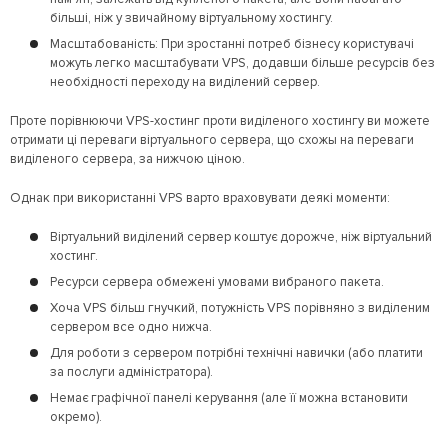
більші, ніж у звичайному віртуальному хостингу.
Масштабованість: При зростанні потреб бізнесу користувачі
можуть легко масштабувати VPS, додавши більше ресурсів без
необхідності переходу на виділений сервер.
Проте порівнюючи VPS-хостинг проти виділеного хостингу ви можете
отримати ці переваги віртуального сервера, що схожы на переваги
виділеного сервера, за нижчою ціною.
Однак при використанні VPS варто враховувати деякі моменти:
Віртуальний виділений сервер коштує дорожче, ніж віртуальний
хостинг.
Ресурси сервера обмежені умовами вибраного пакета.
Хоча VPS більш гнучкий, потужність VPS порівняно з виділеним
сервером все одно нижча.
Для роботи з сервером потрібні технічні навички (або платити
за послуги адміністратора).
Немає графічної панелі керування (але її можна встановити
окремо).