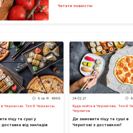
Читати повністю
6
хв
4866
24.02.21
6
,
,
,
 в Черкассах
Топ-5 Черкассы
Куда пойти в Чернигове
Топ-5 Ч
Чернигов
ти піцу та суші у
Де замовити піцу та суші в
 доставка від закладів
Чернігові з доставкою?