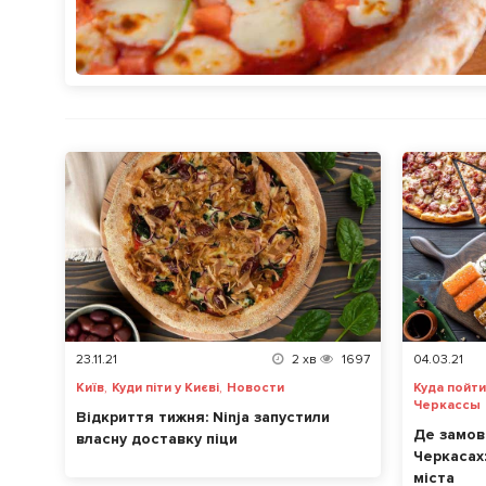
23.11.21
2
хв
1697
04.03.21
,
,
Київ
Куди піти у Києві
Новости
Куда пойти
Черкассы
Відкриття тижня: Ninja запустили
Де замови
власну доставку піци
Черкасах:
міста