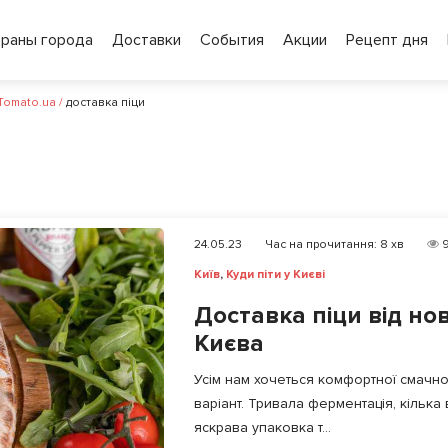
ораны города
Доставки
События
Акции
Рецепт дня
 Tomato.ua
/
доставка піци
24.05.23
Час на прочитання:
8
хв
9
Київ
,
Куди піти у Києві
Доставка піци від но
Києва
Усім нам хочеться комфортної смачно
варіант. Тривала ферментація, кілька
яскрава упаковка т...