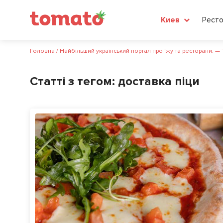
Рест
Киев
Головна
/
Найбільший український портал про їжу та ресторани. —
Статті з тегом:
доставка піци