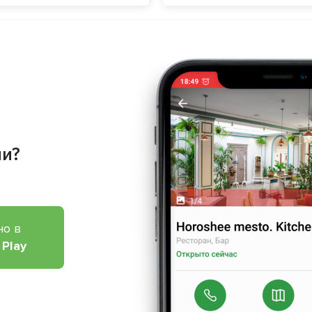
ии?
но в
 Play