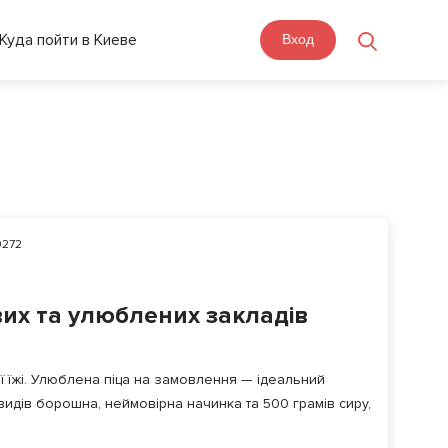
Куда пойти в Киеве
Вход
272
вих та улюблених закладів
ї їжі. Улюблена піца на замовлення — ідеальний
 видів борошна, неймовірна начинка та 500 грамів сиру,