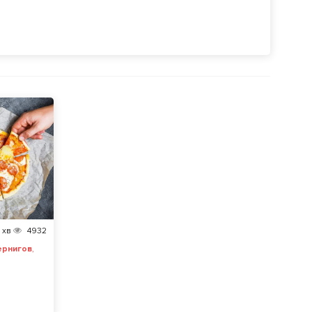
хв
4932
,
ернигов