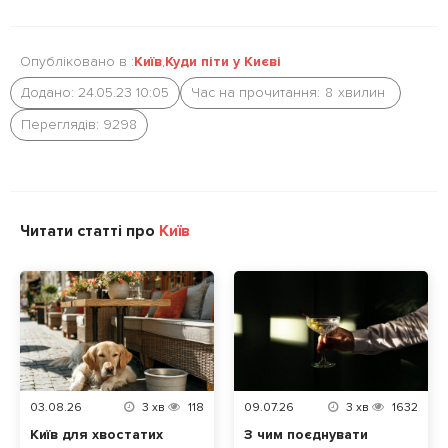
k
Опубліковано в :
Київ
,
Куди піти у Києві
Додано: 24.05.23 10:05
Час на прочитання:
8
хвилин
Переглядів: 9298
Читати статті про
Київ
03.08.26
3
хв
118
09.07.26
3
хв
1632
Київ для хвостатих
З чим поєднувати