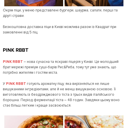
Окрім піци, у меню представлені бургери, шаурма, салати, перші та
другі страви.
Безкоштовна доставка піци в Києві можлива разом із Квадрат при
замовленні від 5 піц.
PINK RBBT
PINK RBBT
– нова сучасна та яскраві піцерія у Києві. Це молодший
брат мережі преміум суші-барів Рис&Риба, тому тут уже знають, що
потрібно жителям і гостям міста.
У
PINK RBBT
готують ароматну піцу, яка вирізняється не лише
вишуканими інгредієнтами, але й не менш вишуканою основою. Її
виготовляють із бездріжджового тіста з трьох видів італійського
борошна. Період ферментації тіста – 48 годин. Завдяки цьому воно
стає більш легким і краще засвоюється.