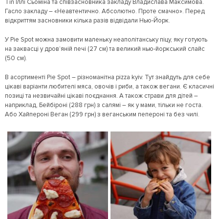
Tin Іллі Сьоміна та співзасновника закладу Владислава Максимова.
Гасло закладу – «Неавтентично. Абсолютно. Проте смачно». Перед
відкриттям засновники кілька разів відвідали Нью-Йорк.
У Pie Spot можна замовити маленьку неаполітанську піцу, яку готують
на заквасці у дров’яній печі (27 см) та великий нью-йоркський слайс
(50 см).
В асортименті Pie Spot – різноманітна pizza kyiv. Тут знайдуть для себе
цікаві варіанти любителі мяса, овочів і риби, а також вегани. Є класичні
позиці та незвичайні цікаві поєднання. А також страви для дітей –
наприклад, Бейбіроні (288 грн) з салямі – як у мами, тільки не госта.
Або Хайпероні Веган (299 грн) з веганським пепероні та без чилі.