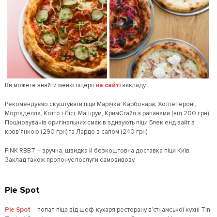
Ви можете знайти меню піцерії
на сайті
закладу.
Рекомендуємо скуштувати піци Марічка, Карбонара, Хотпепероні,
Мортаделла, Котто і Лісі, Машрум, КримСтайл з рапанами (від 200 грн).
Поціновувачів оригінальних смаків здивують піци Блек енд вайт з
кров’янкою (290 грн) та Лардо з салом (240 грн).
PINK RBBT – зручна, швидка й безкоштовна доставка піци Київ.
Заклад також пропонує послуги самовивозу.
Pie Spot
Pie Spot
– попап піца від шеф-кухаря ресторану в’єтнамської кухні Tin