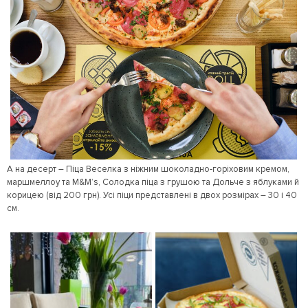
А на десерт – Піца Веселка з ніжним шоколадно-горіховим кремом,
маршмеллоу та M&M’s, Солодка піца з грушою та Дольче з яблуками й
корицею (від 200 грн). Усі піци представлені в двох розмірах – 30 і 40
см.