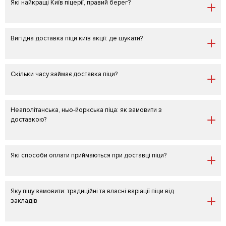
Які найкращі Київ піцерії, правий берег?
Вигідна доставка піци київ акції: де шукати?
Скільки часу займає доставка піци?
Неаполітанська, нью-йоркська піца: як замовити з
доставкою?
Які способи оплати приймаються при доставці піци?
Яку піцу замовити: традиційні та власні варіації піци від
закладів