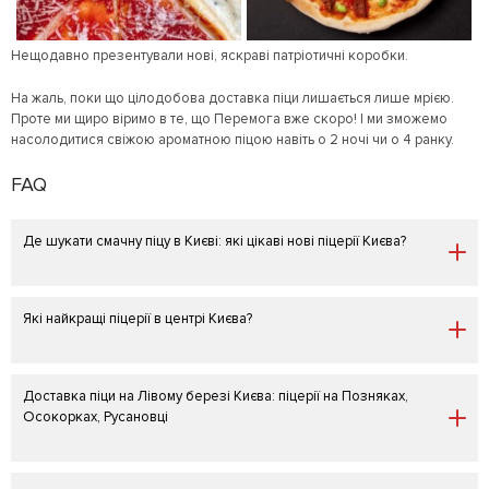
Нещодавно презентували нові, яскраві патріотичні коробки.
На жаль, поки що цілодобова доставка піци лишається лише мрією.
Проте ми щиро віримо в те, що Перемога вже скоро! І ми зможемо
насолодитися свіжою ароматною піцою навіть о 2 ночі чи о 4 ранку.
FAQ
Де шукати смачну піцу в Києві: які цікаві нові піцерії Києва?
Які найкращі піцерії в центрі Києва?
Доставка піци на Лівому березі Києва: піцерії на Позняках,
Осокорках, Русановці