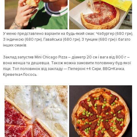
У меню представлено варіанти на будь-який смак: Чізбургер (680 грн),
З індичкою (680 грн), Гавайська (680 грн), З тунцем (680 грн) і багато
інших смаків.
Заклад запустив Mini Chicago Pizza – діаметр 20 см і вага від 800 г –
вона менша та дешевша. Також можна замовити половинку буд-якої
піци. Топ половинок від закладу — Пепероні +4 Сири, BBQ+Качка,
Креветка+Лосось.