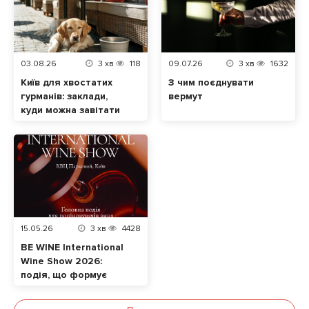
03.08.26
3
хв
118
09.07.26
3
хв
1632
Київ для хвостатих
З чим поєднувати
гурманів: заклади,
вермут
куди можна завітати
разом із домашнім
улюбленцем
15.05.26
3
хв
4428
BE WINE International
Wine Show 2026:
подія, що формує
сучасну винну
культуру в Україні