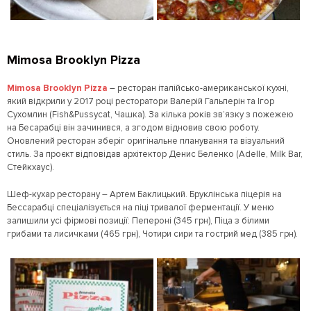
Mimosa Brooklyn Pizza
Mimosa Brooklyn Pizza
– ресторан італійсько-американської кухні,
який відкрили у 2017 році ресторатори Валерій Гальперін та Ігор
Сухомлин (Fish&Pussycat, Чашка). За кілька років зв’язку з пожежею
на Бесарабці він зачинився, а згодом відновив свою роботу.
Оновлений ресторан зберіг оригінальне планування та візуальний
стиль. За проєкт відповідав архітектор Денис Беленко (Adelle, Milk Bar,
Стейкхаус).
Шеф-кухар ресторану – Артем Баклицький. Бруклінська піцерія на
Бессарабці спеціалізується на піці тривалої ферментації. У меню
залишили усі фірмові позиції: Пепероні (345 грн), Піца з білими
грибами та лисичками (465 грн), Чотири сири та гострий мед (385 грн).