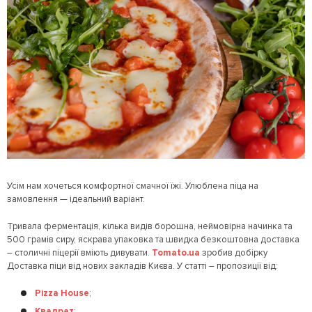
Усім нам хочеться комфортної смачної їжі. Улюблена піца на
замовлення — ідеальний варіант.
Тривала ферментація, кілька видів борошна, неймовірна начинка та
500 грамів сиру, яскрава упаковка та швидка безкоштовна доставка
– столичні піцерії вміють дивувати.
Tomato.ua
зробив добірку
Доставка піци від нових закладів Києва. У статті – пропозиції від:
Pizza House
;
Квадрат
;