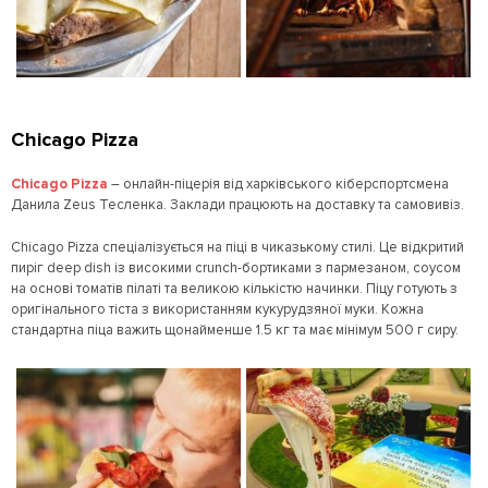
Chicago Pizza
Chicago Pizza
– онлайн-піцерія від харківського кіберспортсмена
Данила Zeus Тесленка. Заклади працюють на доставку та самовивіз.
Chicago Pizza спеціалізується на піці в чиказькому стилі. Це відкритий
пиріг deep dish із високими crunch-бортиками з пармезаном, соусом
на основі томатів пілаті та великою кількістю начинки. Піцу готують з
оригінального тіста з використанням кукурудзяної муки. Кожна
стандартна піца важить щонайменше 1.5 кг та має мінімум 500 г сиру.