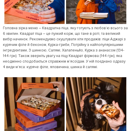
Головна зірка меню – Квадратна піца, яку готують з любов’ю всього за
6 хвилин. Квадрат піца – це пухкий корж, що тане в роті, та великий
вибір начинок. Рекомендуємо скуштувати хіти продажів: піци Аджарі з
курячим філе й беконом, Курка-гриби, Потрійну з найпопулярнішими
інгредієнтами, З шинкою, Салямі, Халапеньйо, Курка з ананасом (134-
144 грн). Також зверніть увагу на піцу Квадрат фірмова (144 грн), яка
неодмінно сподобається справжнім м’ясоїдам. У ній поєднано одразу
4 види м’яса: куряче філе, яловичина, шинка й салямі.