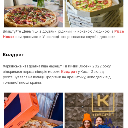
Влаштуйте День піци з друзями, рідними чи коханою людиною, а
Pizza
House
вам допоможе. У закладі працює власна служба доставки.
Квадрат
Харківська квадратна піца нарешті і в Києві! Восени 2022 року
відкрилася перша піцерія мережі
Квадрат
у Києві. Заклад
розташувався на вулиці Прорізній на Хрещатику, неподалік від
головної площі країни.