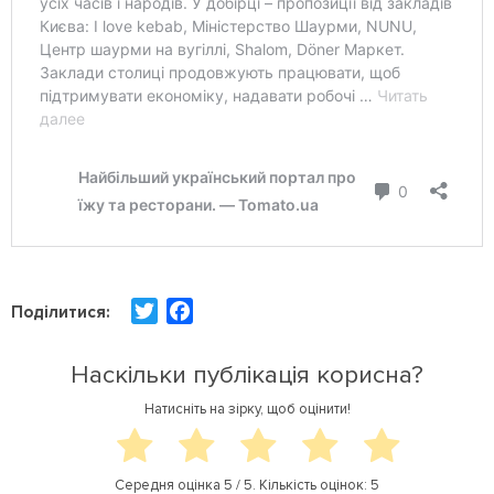
T
F
Поділитися:
w
a
i
c
Наскільки публікація корисна?
t
e
Натисніть на зірку, щоб оцінити!
t
b
e
o
r
o
Середня оцінка
5
/ 5. Кількість оцінок:
5