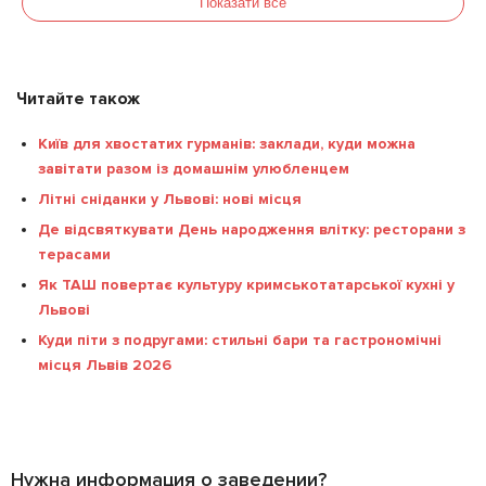
Показати все
Читайте також
Київ для хвостатих гурманів: заклади, куди можна
завітати разом із домашнім улюбленцем
Літні сніданки у Львові: нові місця
Де відсвяткувати День народження влітку: ресторани з
терасами
Як ТАШ повертає культуру кримськотатарської кухні у
Львові
Куди піти з подругами: стильні бари та гастрономічні
місця Львів 2026
Нужна информация о заведении?