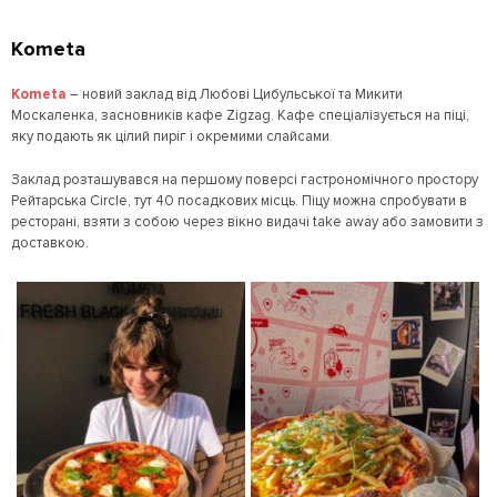
Kometa
Kometa
– новий заклад від Любові Цибульської та Микити
Москаленка, засновників кафе Zigzag. Кафе спеціалізується на піці,
яку подають як цілий пиріг і окремими слайсами.
Заклад розташувався на першому поверсі гастрономічного простору
Рейтарська Circle, тут 40 посадкових місць. Піцу можна спробувати в
ресторані, взяти з собою через вікно видачі take away або замовити з
доставкою.