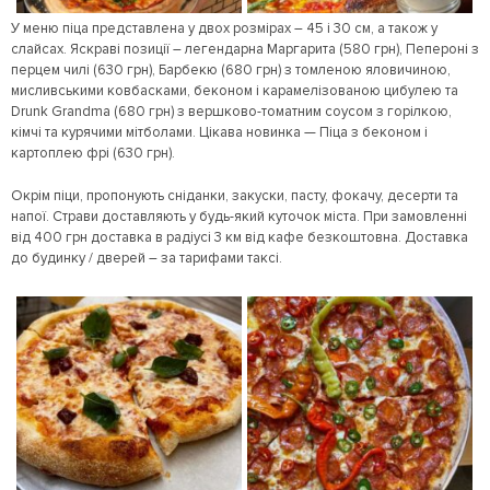
У меню піца представлена у двох розмірах – 45 і 30 см, а також у
слайсах. Яскраві позиції – легендарна Маргарита (580 грн), Пепероні з
перцем чилі (630 грн), Барбекю (680 грн) з томленою яловичиною,
мисливськими ковбасками, беконом і карамелізованою цибулею та
Drunk Grandma (680 грн) з вершково-томатним соусом з горілкою,
кімчі та курячими мітболами. Цікава новинка — Піца з беконом і
картоплею фрі (630 грн).
Окрім піци, пропонують сніданки, закуски, пасту, фокачу, десерти та
напої. Страви доставляють у будь-який куточок міста. При замовленні
від 400 грн доставка в радіусі 3 км від кафе безкоштовна. Доставка
до будинку / дверей – за тарифами таксі.