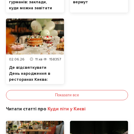
гурманів: заклади,
вермут
куди можна завітати
разом із домашнім
улюбленцем
02.06.26
11
хв
158357
Де відсвяткувати
День народження в
ресторанах Києва:
ТОП локацій
Показати все
Читати статті про
Куди піти у Києві