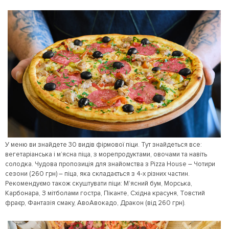
У меню ви знайдете 30 видів фірмової піци. Тут знайдеться все:
вегетаріанська і м’ясна піца, з морепродуктами, овочами та навіть
солодка. Чудова пропозиція для знайомства з Pizza House – Чотири
сезони (260 грн) – піца, яка складається з 4-х різних частин.
Рекомендуємо також скуштувати піци: М’ясний бум, Морська,
Карбонара, З мітболами гостра, Піканте, Східна красуня, Товстий
фраєр, Фантазія смаку, АвоАвокадо, Дракон (від 260 грн).