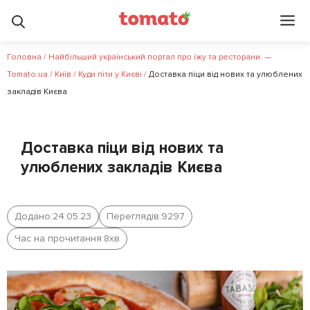
Головна
/
Найбільший український портал про їжу та ресторани. —
Tomato.ua
/
Київ
/
Куди піти у Києві
/
Доставка піци від нових та улюблених
закладів Києва
Доставка піци від нових та
улюблених закладів Києва
Додано:
24.05.23
Переглядів:
9297
Час на прочитання:
8
хв