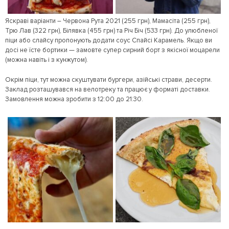
Яскраві варіанти – Червона Рута 2021 (255 грн), Мамасіта (255 грн),
Трю Лав (322 грн), Білявка (455 грн) та Річ Біч (533 грн). До улюбленої
піци або слайсу пропонують додати соус Спайсі Карамель. Якщо ви
досі не їсте бортики — замовте супер сирний борт з якісної моцарели
(можна навіть і з кунжутом).
Окрім піци, тут можна скуштувати бургери, азійські страви, десерти.
Заклад розташувався на велотреку та працює у форматі доставки.
Замовлення можна зробити з 12:00 до 21:30.