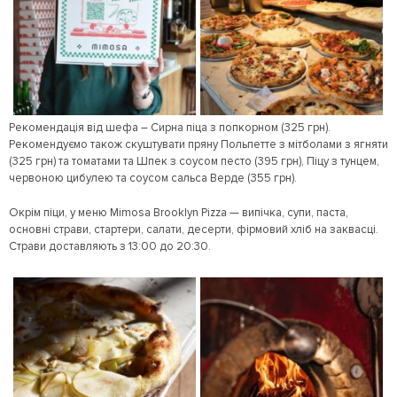
Рекомендація від шефа – Сирна піца з попкорном (325 грн).
Рекомендуємо також скуштувати пряну Польпетте з мітболами з ягняти
(325 грн) та томатами та Шпек з соусом песто (395 грн), Піцу з тунцем,
червоною цибулею та соусом сальса Верде (355 грн).
Окрім піци, у меню Mimosa Brooklyn Pizza — випічка, супи, паста,
основні страви, стартери, салати, десерти, фірмовий хліб на заквасці.
Страви доставляють з 13:00 до 20:30.