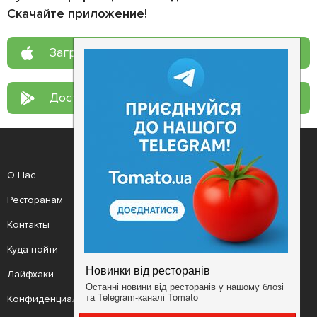
Скачайте приложение!
Загрузите в
App Store
Доступно в
Google Play
О Нас
Рецепт дня
Ресторанам
Новости
Контакты
Анонсы
Куда пойти
Здоровье
Лайфхаки
Мобильное приложение
Конфиденциальность
Условия