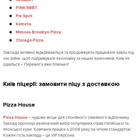
PINK RBBT
;
Pie Spot
;
Kometa
;
Mimosa Brooklyn Pizza
;
Chicago Pizza
.
Заклади активно відкриваються та продовжують працювати навіть під
час війни, щоб підтримувати економіку та наших захисників. Київ не
здається – Перемога вже близько!
Київ піцерії: замовити піцу з доставкою
Pizza House
Pizza House
– чудове місце для спокійного сімейного відпочинку.
Заклад пропонує величезний вибір популярних страв італійської та
японської кухні. Компанія працює з 2008 року за чітким стандартом.
Кожен гість закладу – це VIP персона.