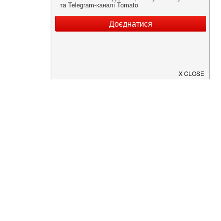
Нужна информация о заведении?
Скачайте приложение!
Загрузите в
App Store
Доступно в
Google Play
О Нас
Рецепт дня