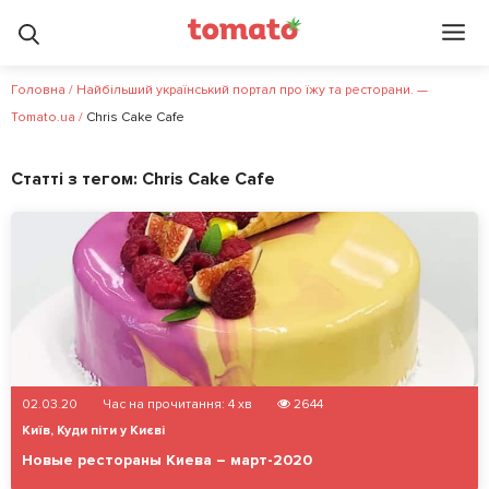
Головна
/
Найбільший український портал про їжу та ресторани. —
Tomato.ua
/
Chris Cake Cafe
Статті з тегом:
Chris Cake Cafe
02.03.20
Час на прочитання:
4
хв
2644
Київ
,
Куди піти у Києві
Новые рестораны Киева – март-2020