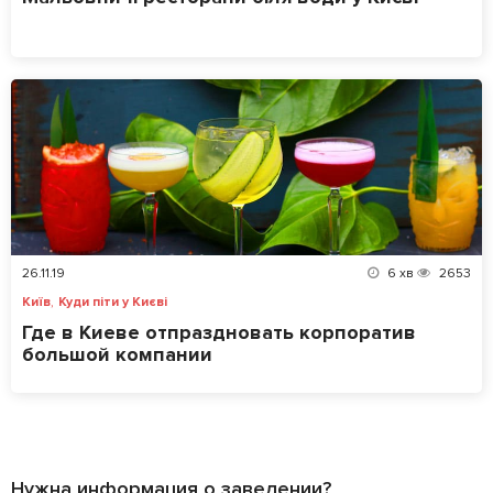
26.11.19
6
хв
2653
,
Київ
Куди піти у Києві
Где в Киеве отпраздновать корпоратив
большой компании
Нужна информация о заведении?