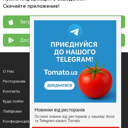
Скачайте приложение!
Загрузите в
App Store
Доступно в
Google Play
О Нас
Рецепт дня
Ресторанам
Новости
Контакты
Анонсы
Куда пойти
Здоровье
Лайфхаки
Мобильное приложение
Конфиденциальность
Условия