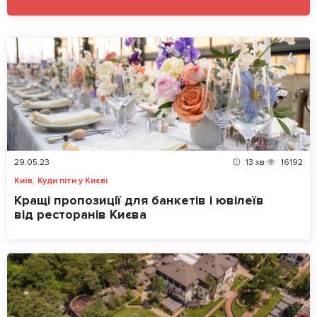
29.05.23
13
хв
16192
,
Київ
Куди піти у Києві
Кращі пропозиції для банкетів і ювілеїв
від ресторанів Києва