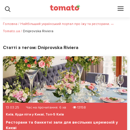
Головна
/
Найбільший український портал про їжу та ресторани. —
Tomato.ua
/
Dniprovska Riviera
Статті з тегом:
Dniprovska Riviera
13.03.25
Час на прочитання:
6
хв
13158
Київ
,
Куди піти у Києві
,
Топ-5 Київ
Ресторани та банкетні зали для весільних церемоній у
Києві