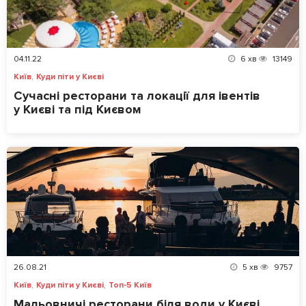
04.11.22
6
хв
13149
,
Київ
Куди піти у Києві
Сучасні ресторани та локації для івентів
у Києві та під Києвом
26.08.21
5
хв
9757
,
,
Київ
Куди піти у Києві
Топ-5 Київ
Мальовничі ресторани біля води у Києві