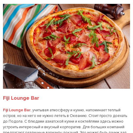
Fiji Lounge Bar
Fiji Lounge Bar
, учитывая атмосферу и кухню, напоминает теплый
остров, но на него не нужно лететь в Океанию. Стоит просто доехать
до Подола. С блюдами азиатской кухни и коктейлями здесь можно
устроить интересный и вкусный корпоратив. Для больших компаний
предлагают различные варианты локаций. Это может быть лаунж зал