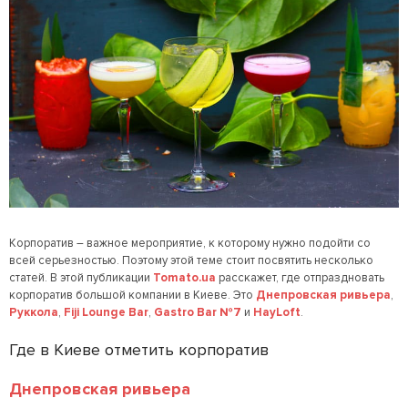
Корпоратив – важное мероприятие, к которому нужно подойти со
всей серьезностью. Поэтому этой теме стоит посвятить несколько
статей. В этой публикации
Tomato.ua
расскажет, где отпраздновать
корпоратив большой компании в Киеве. Это
Днепровская ривьера
,
Руккола
,
Fiji Lounge Bar
,
Gastro Bar №7
и
HayLoft
.
Где в Киеве отметить корпоратив
Днепровская ривьера