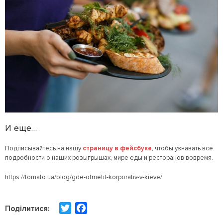
И еще…
Подписывайтесь на нашу
страницу в фейсбуке
, чтобы узнавать все
подробности о наших розыгрышах, мире еды и ресторанов вовремя.
https://tomato.ua/blog/gde-otmetit-korporativ-v-kieve/
T
F
Поділитися:
w
a