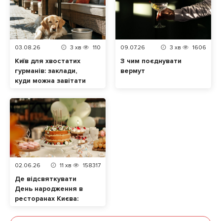
03.08.26
3
хв
110
09.07.26
3
хв
1606
Київ для хвостатих
З чим поєднувати
гурманів: заклади,
вермут
куди можна завітати
разом із домашнім
улюбленцем
02.06.26
11
хв
158317
Де відсвяткувати
День народження в
ресторанах Києва:
ТОП локацій