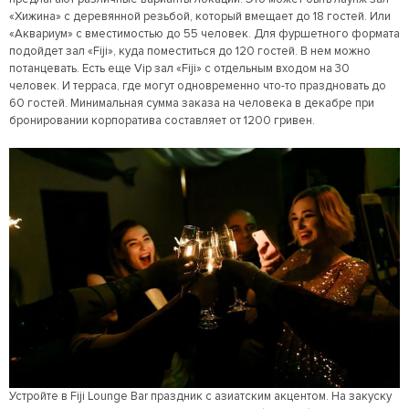
«Хижина» с деревянной резьбой, который вмещает до 18 гостей. Или
«Аквариум» с вместимостью до 55 человек. Для фуршетного формата
подойдет зал «Fiji», куда поместиться до 120 гостей. В нем можно
потанцевать. Есть еще Vip зал «Fiji» с отдельным входом на 30
человек. И терраса, где могут одновременно что-то праздновать до
60 гостей. Минимальная сумма заказа на человека в декабре при
бронировании корпоратива составляет от 1200 гривен.
Устройте в Fiji Lounge Bar праздник с азиатским акцентом. На закуску