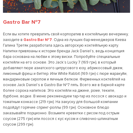
Gastro Bar №7
Если вы хотите превратить свой корпоратив в коктейльную вечеринку,
заходите в
Gastro Bar №7
. Одна из лучших бар-менеджеров Киева
Галина Третяк разработала здесь авторскую коктейльную карту.
Напитки привязаны к истории бренда Jack Daniel’s, ведь концепция
бара основана на любви к этому виски. Попробуйте специальные
коктейли на его основе. Это Jack’s Lucky 7 (169 грн), в который
добавляют пюре азиатского цитрусового юзу, абрикосовый джем,
лимонный фреш и биттер. Или White Rabbit (169 грн) с пюре маракуйи,
мандариновым сиропом и яичным белком. Фирменных коктейлей на
основе Jack Daniel’s в Gastro Bar №7 пять. Всего же в барной карте
более сорока напитков. Это коктейли на джине, роме, текиле,
бурбоне, водке. В меню рекомендуем тар-тар из лосося с авокадо и
томатным конкассе (219 грн). На закуску для большой компании
подойдут горячие спринг-роллы (99 грн). Основное блюдо
заказывайте порционно. Возьмите креветки с рисом под острым
соусом (275 грн) или лосося с кус кусом и сливочно-шпинатным
соусом (299 грн).