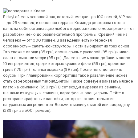
В HayLoft есть основной зал, который вмещает до 100 гостей, VIP-зал
– до 25 человек, и сезонная терраса. Команда ресторана готова
взять на себя организацию любого корпоративного мероприятия – от
разработки меню до развлекательной программы. Средний чек на
человека — от 1000 гривен. В заведении есть интересная
особенность – салаты-конструкторы. Гости выбирают из трех основ.
Это свежие овощи (85 грн), овощи-гриль с рукколой (95 грн) и микс-
салат с томатами черри (95 грн). Далее к ним можно добавить около
10 ингредиентов, среди которых куриное филе (55 грн), креветки
гриль (175 грн), телячья вырезка (99 грн). После чего дополнить
соусом. При планировании корпоратива такое развлечение может
стать своеобразным тимбилдингом. Также советуем заказать мясное
плато на компанию (690 грн). В сет входит вырезка из свинины,
шашлык из курицы и свинины, картофель и овощи гриль. Пейте в
ресторане крафтовые настойки, которые готовят только из
натуральных ингредиентов. Возьмите малину с мятой или смородину
(389 грн за 500 граммов).