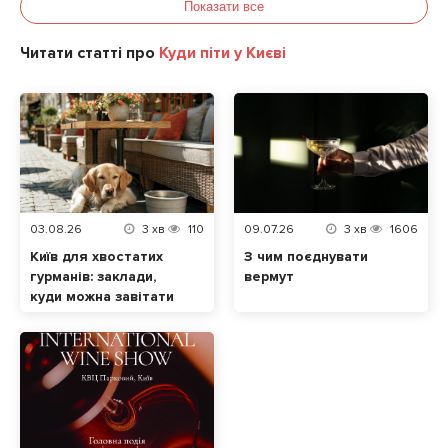
Показати все
Читати статті про
Куди піти у Києві
03.08.26
3
хв
110
09.07.26
3
хв
1606
Київ для хвостатих
З чим поєднувати
гурманів: заклади,
вермут
куди можна завітати
разом із домашнім
улюбленцем