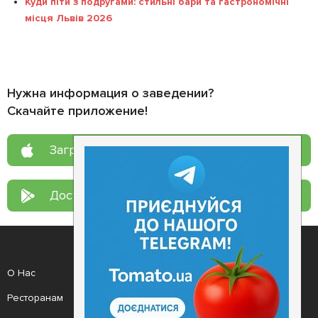
Куди піти з подругами: стильні бари та гастрономічні
місця Львів 2026
Нужна информация о заведении?
Скачайте приложение!
Загрузите в
App Store
Доступно в
Google Play
О Нас
Рецепт дня
Ресторанам
Новости