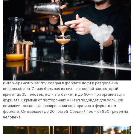
Интерьер Gastro Bar №7 создан в формате лофт и разделен на
несколько зон. Самая большая из них – основной зал, который
примет до 35 человек, если это банкет, и до 60-ти при организации
фуршета. Скрытый от посторонних VIP-зал подойдет для большой
компании только при планировании корпоратива в фуршетном
формате. Он вмещает до 20 гостей. Средний чек – от 850 гривен на
человека.