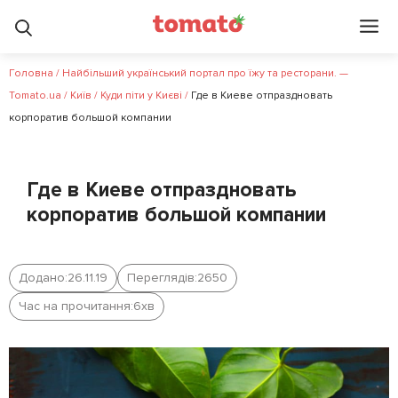
Головна
/
Найбільший український портал про їжу та ресторани. —
Tomato.ua
/
Київ
/
Куди піти у Києві
/
Где в Киеве отпраздновать
корпоратив большой компании
Где в Киеве отпраздновать
корпоратив большой компании
Додано:
26.11.19
Переглядів:
2650
Час на прочитання:
6
хв