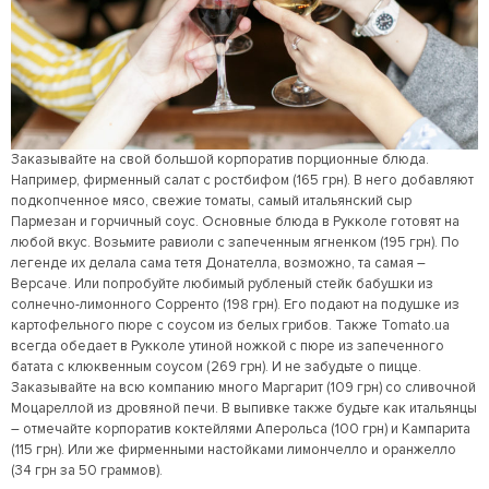
Заказывайте на свой большой корпоратив порционные блюда.
Например, фирменный салат с ростбифом (165 грн). В него добавляют
подкопченное мясо, свежие томаты, самый итальянский сыр
Пармезан и горчичный соус. Основные блюда в Рукколе готовят на
любой вкус. Возьмите равиоли с запеченным ягненком (195 грн). По
легенде их делала сама тетя Донателла, возможно, та самая –
Версаче. Или попробуйте любимый рубленый стейк бабушки из
солнечно-лимонного Сорренто (198 грн). Его подают на подушке из
картофельного пюре с соусом из белых грибов. Также Tomato.ua
всегда обедает в Рукколе утиной ножкой с пюре из запеченного
батата с клюквенным соусом (269 грн). И не забудьте о пицце.
Заказывайте на всю компанию много Маргарит (109 грн) со сливочной
Моцареллой из дровяной печи. В выпивке также будьте как итальянцы
– отмечайте корпоратив коктейлями Аперольса (100 грн) и Кампарита
(115 грн). Или же фирменными настойками лимончелло и оранжелло
(34 грн за 50 граммов).