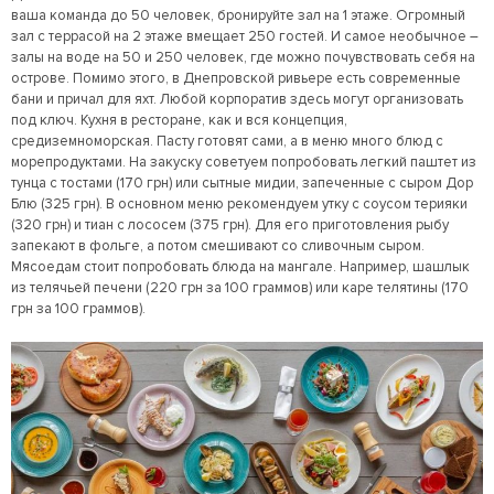
ваша команда до 50 человек, бронируйте зал на 1 этаже. Огромный
зал с террасой на 2 этаже вмещает 250 гостей. И самое необычное –
залы на воде на 50 и 250 человек, где можно почувствовать себя на
острове. Помимо этого, в Днепровской ривьере есть современные
бани и причал для яхт. Любой корпоратив здесь могут организовать
под ключ. Кухня в ресторане, как и вся концепция,
средиземноморская. Пасту готовят сами, а в меню много блюд с
морепродуктами. На закуску советуем попробовать легкий паштет из
тунца с тостами (170 грн) или сытные мидии, запеченные с сыром Дор
Блю (325 грн). В основном меню рекомендуем утку с соусом терияки
(320 грн) и тиан с лососем (375 грн). Для его приготовления рыбу
запекают в фольге, а потом смешивают со сливочным сыром.
Мясоедам стоит попробовать блюда на мангале. Например, шашлык
из телячьей печени (220 грн за 100 граммов) или каре телятины (170
грн за 100 граммов).