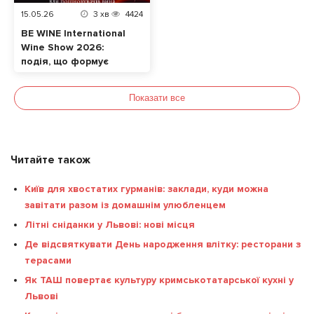
15.05.26
3
хв
4424
BE WINE International
Wine Show 2026:
подія, що формує
сучасну винну
культуру в Україні
Показати все
Читайте також
Київ для хвостатих гурманів: заклади, куди можна
завітати разом із домашнім улюбленцем
Літні сніданки у Львові: нові місця
Де відсвяткувати День народження влітку: ресторани з
терасами
Як ТАШ повертає культуру кримськотатарської кухні у
Львові