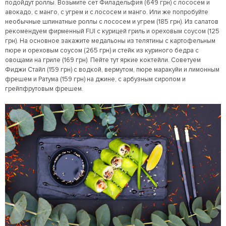
подойдут роллы. Возьмите сет Филадельфия (649 грн) с лососем и
авокадо, с манго, с угрем и с лососем и манго. Или же попробуйте
необычные шпинатные роллы с лососем и угрем (185 грн). Из салатов
рекомендуем фирменный FIJI с курицей гриль и ореховым соусом (125
грн). На основное закажите медальоны из телятины с картофельным
пюре и ореховым соусом (265 грн) и стейк из куриного бедра с
овощами на гриле (169 грн). Пейте тут яркие коктейли. Советуем
Фиджи Стайл (159 грн) с водкой, вермутом, пюре маракуйи и лимонным
фрешем и Ратума (159 грн) на джине, с арбузным сиропом и
грейпфрутовым фрешем.