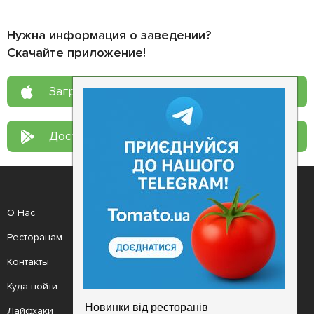
Нужна информация о заведении?
Скачайте приложение!
Загрузите в
App Store
Доступно в
Google Play
О Нас
Рецепт дня
Ресторанам
Новости
Контакты
Анонсы
Куда пойти
Здоровье
Лайфхаки
Мобильное приложение