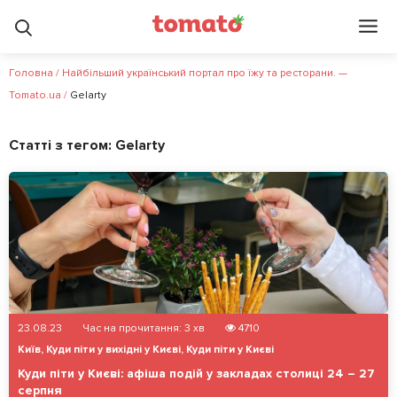
Головна
/
Найбільший український портал про їжу та ресторани. —
Tomato.ua
/
Gelarty
Статті з тегом:
Gelarty
23.08.23
Час на прочитання:
3
хв
4710
Київ
,
Куди піти у вихідні у Києві
,
Куди піти у Києві
Куди піти у Києві: афіша подій у закладах столиці 24 – 27
серпня