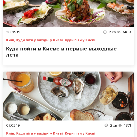
30.05.19
2
хв
1468
,
,
Київ
Куди піти у вихідні у Києві
Куди піти у Києві
Куда пойти в Киеве в первые выходные
лета
07.02.19
2
хв
1871
,
,
Київ
Куди піти у вихідні у Києві
Куди піти у Києві