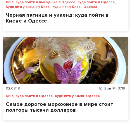
,
,
,
Київ
Куда пойти в выходные в Одессе
Куда пойти в Одессе
,
,
Куди піти у вихідні у Києві
Куди піти у Києві
Одесса
Черная пятница и уикенд: куда пойти в
Киеве и Одессе
02.08.18
2
хв
3719
,
,
,
Київ
Куда пойти в Одессе
Куди піти у Києві
Одесса
Самое дорогое мороженое в мире стоит
полторы тысячи долларов