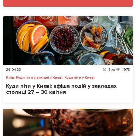
26.04.23
5
хв
1975
,
,
Київ
Куди піти у вихідні у Києві
Куди піти у Києві
Куди піти у Києві: афіша подій у закладах
столиці 27 – 30 квітня