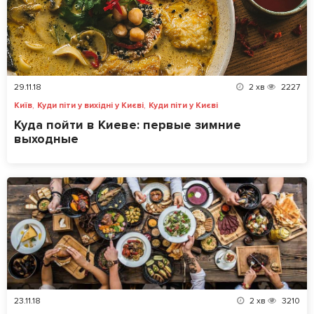
29.11.18
2
хв
2227
,
,
Київ
Куди піти у вихідні у Києві
Куди піти у Києві
Куда пойти в Киеве: первые зимние
выходные
23.11.18
2
хв
3210