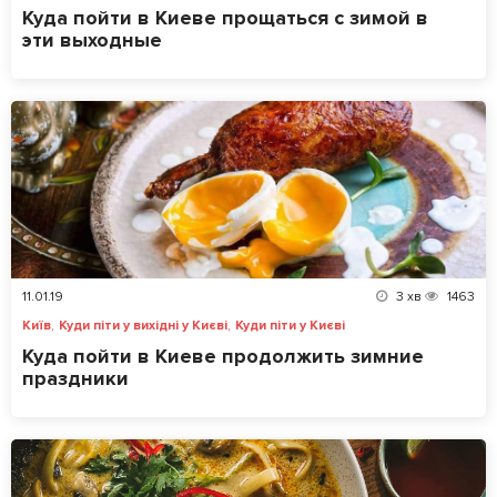
Куда пойти в Киеве прощаться с зимой в
эти выходные
11.01.19
3
хв
1463
,
,
Київ
Куди піти у вихідні у Києві
Куди піти у Києві
Куда пойти в Киеве продолжить зимние
праздники