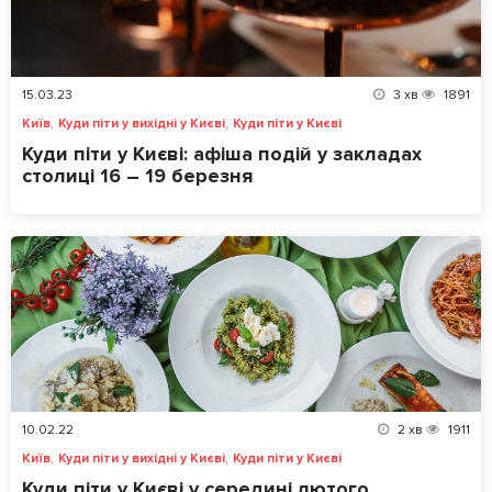
15.03.23
3
хв
1891
,
,
Київ
Куди піти у вихідні у Києві
Куди піти у Києві
Куди піти у Києві: афіша подій у закладах
столиці 16 – 19 березня
10.02.22
2
хв
1911
,
,
Київ
Куди піти у вихідні у Києві
Куди піти у Києві
Куди піти у Києві у середині лютого