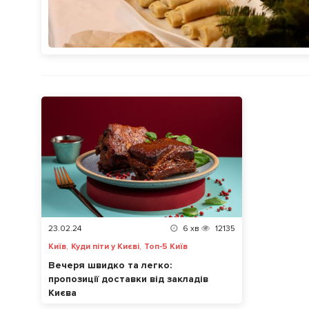
23.02.24
6
хв
12135
,
,
Київ
Куди піти у Києві
Топ-5 Київ
Вечеря швидко та легко:
пропозиції доставки від закладів
Києва