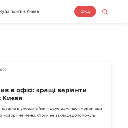
Куда пойти в Киеве
Вход
3097
в в офісі: кращі варіанти
в Києва
рпоратив в умовах війни – дуже важливо і моментами
та новорічне меню. Столичні заклади допоможуть