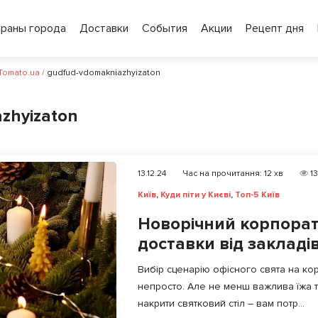
ораны города
Доставки
События
Акции
Рецепт дня
 Tomato.ua
/
gudfud-vdomakniazhyizaton
zhyizaton
13.12.24
Час на прочитання:
12
хв
1
Київ
,
Куди піти у Києві
,
Топ-5 Київ
Новорічний корпорати
доставки від закладі
Вибір сценарію офісного свята на ко
непросто. Але не менш важлива їжа 
накрити святковий стіл – вам потр...