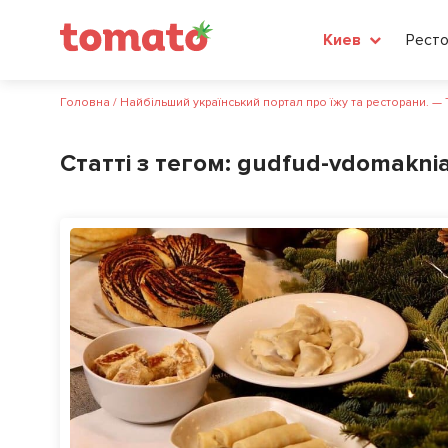
Рест
Киев
Головна
/
Найбільший український портал про їжу та ресторани. —
Статті з тегом:
gudfud-vdomaknia