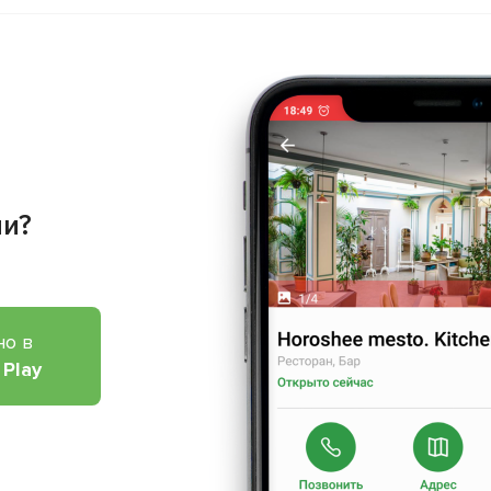
ии?
но в
 Play