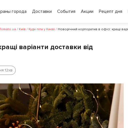
ораны города
Доставки
События
Акции
Рецепт дня
 Tomato.ua
/
Київ
/
Куди піти у Києві
/
Новорічний корпоратив в офісі: кращі варі
кращі варіанти доставки від
ня:
12
хв