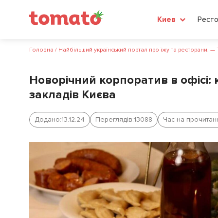
Рест
Киев
Головна
/
Найбільший український портал про їжу та ресторани. —
Новорічний корпоратив в офісі: 
закладів Києва
Додано:
13.12.24
Переглядів:
13088
Час на прочитан