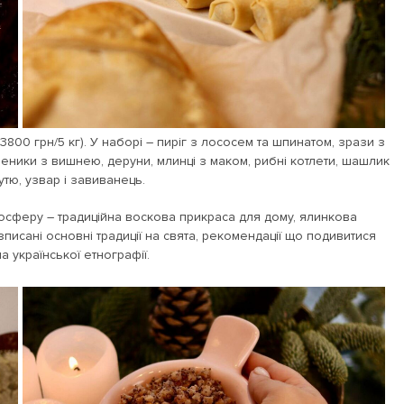
00 грн/5 кг). У наборі – пиріг з лососем та шпинатом, зрази з
еники з вишнею, деруни, млинці з маком, рибні котлети, шашлик
тю, узвар і завиванець.
мосферу – традиційна воскова прикраса для дому, ялинкова
зписані основні традиції на свята, рекомендації що подивитися
 української етнографії.