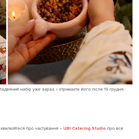
двяний набір уже зараз, і отримаєте його після 19 грудня,
е хвилюйтеся про частування –
UBI Catering Studio
про все