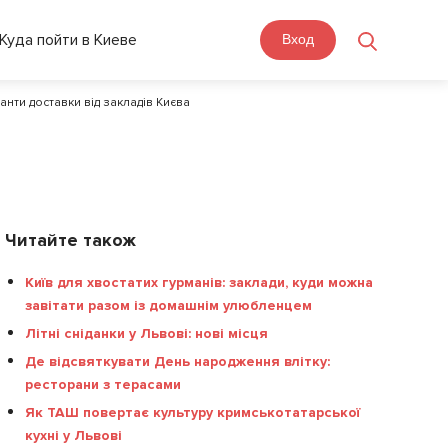
Куда пойти в Киеве
Вход
анти доставки від закладів Києва
Читайте також
Київ для хвостатих гурманів: заклади, куди можна
завітати разом із домашнім улюбленцем
Літні сніданки у Львові: нові місця
Де відсвяткувати День народження влітку:
ресторани з терасами
Як ТАШ повертає культуру кримськотатарської
кухні у Львові