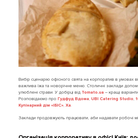
Вибір сценарію офісного свята на корпоратив в умовах 
важлива їжа та новорічне меню. Столичні заклади допом
улюблені страви. У добірці від
Tomato.ua
– кращі варіанти
Розповідаємо про
Гудфуд Вдома
,
UBI Catering Studio
,
1
Кулінарний дім «ІБІС»
,
Ха
.
Заклади продовжують працювати, аби надавати робочі місц
Організація корпоративу в офісі Київ: до