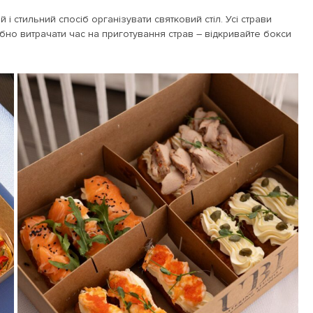
і стильний спосіб організувати святковий стіл. Усі страви
рібно витрачати час на приготування страв – відкривайте бокси