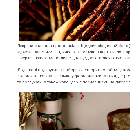
Яскрава святкова пропозиція — Щедрий різдвяний бокс (38
куркою, вареники з індичкою, вареники з картоплею, вар
з курки. Ексклюзивно лише для щедрого боксу готують ку
Додаткові подарунки в наборі, які створять особливу ат
солом’яна прикраса, свічка у формі ялинки та гайд, де ро
та послухати, а також календар з посиланнями на джерела