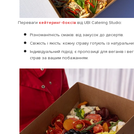
Переваги
кейтеринг-боксів
від UBI Catering Studio:
Різноманітність смаків: від закусок до десертів.
Свіжість і якість: кожну страву готують із натурал
Індивідуальний підхід: є пропозиції для веганів і ве
страв за вашим побажанням.