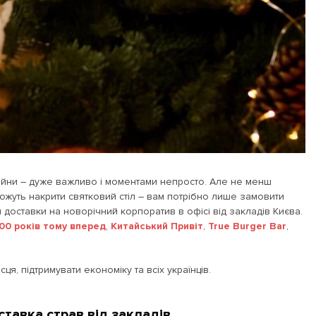
війни – дуже важливо і моментами непросто. Але не менш
ожуть накрити святковий стіл – вам потрібно лише замовити
 доставки на новорічний корпоратив в офісі від закладів Києва.
00 років тому вперед
,
Китайський Привіт
,
True Burger Bar
,
я, підтримувати економіку та всіх українців.
ставка страв від закладів