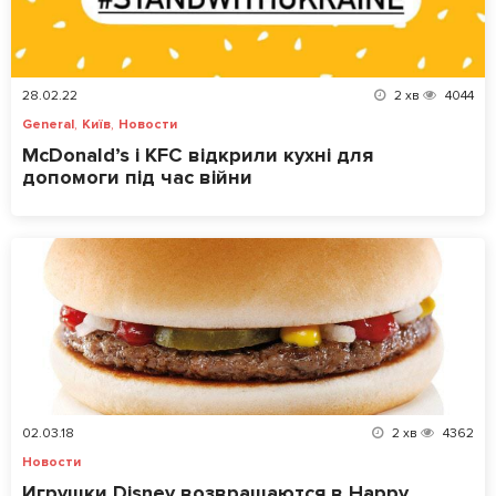
28.02.22
2
хв
4044
,
,
General
Київ
Новости
McDonald’s і KFC відкрили кухні для
допомоги під час війни
02.03.18
2
хв
4362
Новости
Игрушки Disney возвращаются в Happy