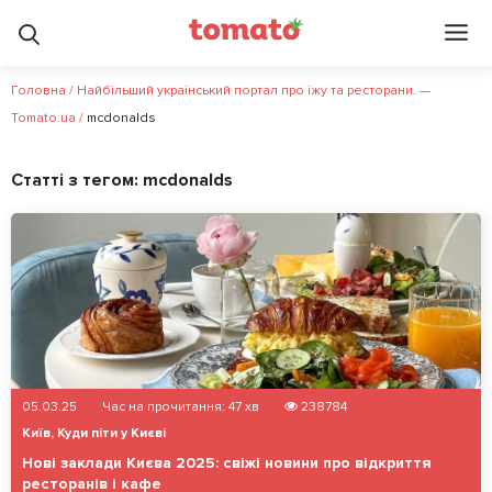
Головна
/
Найбільший український портал про їжу та ресторани. —
Tomato.ua
/
mcdonalds
Статті з тегом:
mcdonalds
05.03.25
Час на прочитання:
47
хв
238784
Київ
,
Куди піти у Києві
Нові заклади Києва 2025: свіжі новини про відкриття
ресторанів і кафе