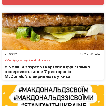
26.09.22
2
хв
4243
,
,
Київ
Куди піти у Києві
Новости
Біг-мак, чізбургер і картопля фрі стрімко
повертаються: ще 7 ресторанів
McDonald’s відкривають у Києві