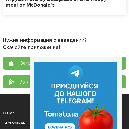
meal от McDonald`s
Нужна информация о заведении?
Скачайте приложение!
Загрузите в
App Store
Доступно в
Google Play
О Нас
Рецепт дня
Ресторанам
Новости