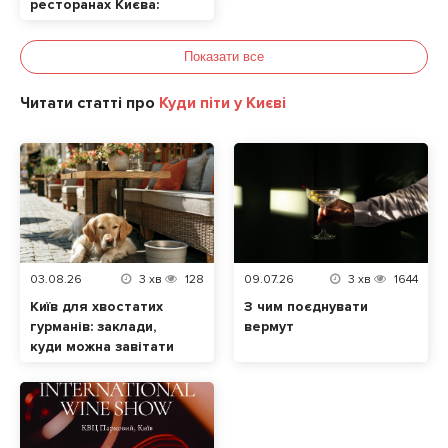
ресторанах Києва:
ТОП локацій
Показати все
Читати статті про
Куди піти у Києві
03.08.26
3
хв
128
09.07.26
3
хв
1644
Київ для хвостатих
З чим поєднувати
гурманів: заклади,
вермут
куди можна завітати
разом із домашнім
улюбленцем