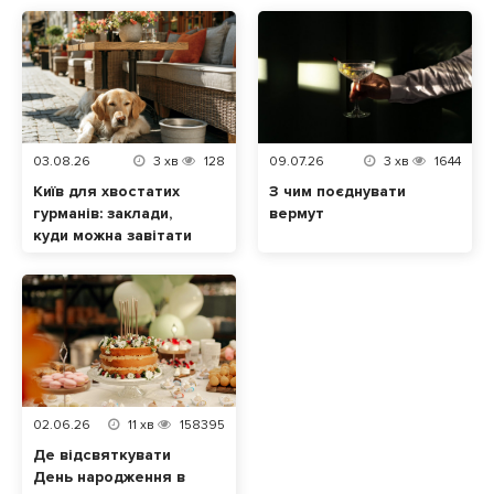
03.08.26
3
хв
128
09.07.26
3
хв
1644
Київ для хвостатих
З чим поєднувати
гурманів: заклади,
вермут
куди можна завітати
разом із домашнім
улюбленцем
02.06.26
11
хв
158395
Де відсвяткувати
День народження в