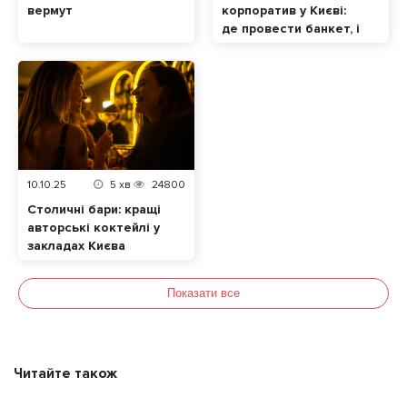
вермут
корпоратив у Києві:
де провести банкет, і
скільки це буде
коштувати. Частина 2
10.10.25
5
хв
24800
Столичні бари: кращі
авторські коктейлі у
закладах Києва
Показати все
Читайте також