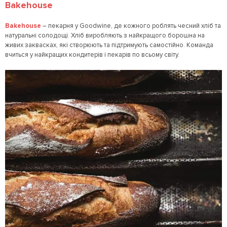
Bakehouse
Bakehouse
– пекарня у Goodwine, де кожного роблять чесний хліб та
натуральні солодощі. Хліб виробляють з найкращого борошна на
живих заквасках, які створюють та підтримують самостійно. Команда
вчиться у найкращих кондитерів і пекарів по всьому світу.