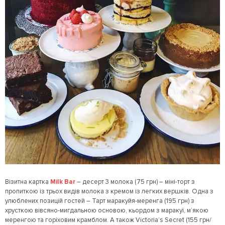
Візитна картка
Milk Bar
– десерт 3 молока (75 грн) – міні-торт з
пропиткою із трьох видів молока з кремом із легких вершків. Одна з
улюблених позицій гостей – Тарт маракуйя-меренга (195 грн) з
хрусткою вівсяно-мигдальною основою, кьордом з маракуї, м’якою
меренгою та горіховим крамблом. А також Victoria’s Secret (155 грн/