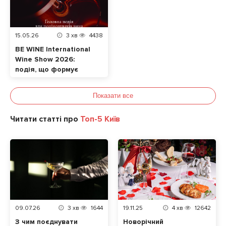
15.05.26
3
хв
4438
BE WINE International
Wine Show 2026:
подія, що формує
сучасну винну
культуру в Україні
Показати все
Читати статті про
Топ-5 Київ
09.07.26
3
хв
1644
19.11.25
4
хв
12642
З чим поєднувати
Новорічний