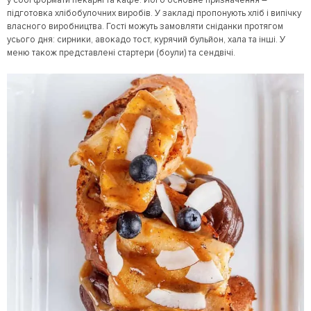
у собі формати пекарні та кафе. Його основне призначення –
підготовка хлібобулочних виробів. У закладі пропонують хліб і випічку
власного виробництва. Гості можуть замовляти сніданки протягом
усього дня: сирники, авокадо тост, курячий бульйон, хала та інші. У
меню також представлені стартери (боули) та сендвічі.