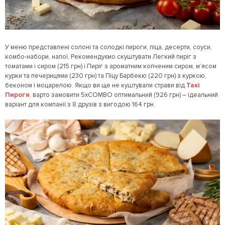
У меню представлені солоні та солодкі пироги, піца, десерти, соуси,
комбо-набори, напої. Рекомендуємо скуштувати Легкий пиріг з
томатами і сиром (215 грн) і Пиріг з ароматним копченим сиром, м’ясом
курки та печерицями (230 грн) та Піцу Барбекю (220 грн) з куркою,
беконом і моцарелою. Якщо ви ще не куштували страви від
Такі
Пироги
, варто замовити 5хCOMBO оптимальний (926 грн) – ідеальний
варіант для компанії з 8 друзів з вигодою 164 грн.