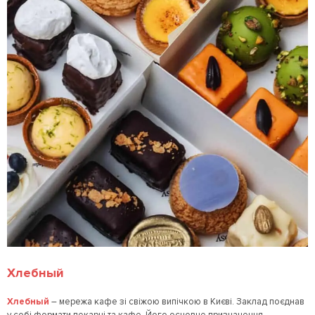
Хлебный
Хлебный
– мережа кафе зі свіжою випічкою в Києві. Заклад поєднав