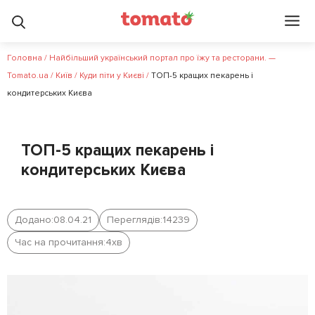
Головна
/
Найбільший український портал про їжу та ресторани. —
Tomato.ua
/
Київ
/
Куди піти у Києві
/
ТОП-5 кращих пекарень і
кондитерських Києва
ТОП-5 кращих пекарень і
кондитерських Києва
Додано:
08.04.21
Переглядів:
14239
Час на прочитання:
4
хв