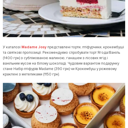
У каталозі
Madame Josy
представлені торти, птіфурчики, крокембуші
та святкові пропозиції. Рекомендуємо спробувати торт Ягода/Ваніль
(1400 грн) з сублімованою малиною, ганашем з лісових ягід і
ванільним мусом на білому шоколаді. Чудовим варіантом подарунку
стане Набір птіфурів Madame (390 грн) чи Крокембуш у рожевому
краклені з метеликами (1150 грн).