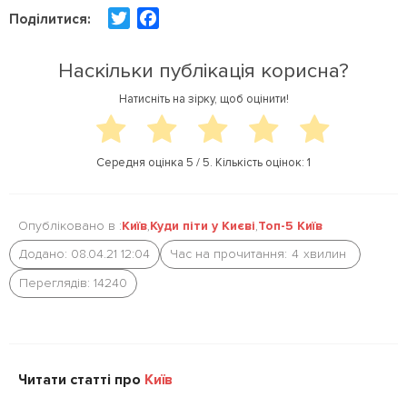
T
F
Поділитися:
w
a
i
c
Наскільки публікація корисна?
t
e
Натисніть на зірку, щоб оцінити!
t
b
e
o
r
o
Середня оцінка
5
/ 5. Кількість оцінок:
1
k
Опубліковано в :
Київ
,
Куди піти у Києві
,
Топ-5 Київ
Додано: 08.04.21 12:04
Час на прочитання:
4
хвилин
Переглядів: 14240
Читати статті про
Київ