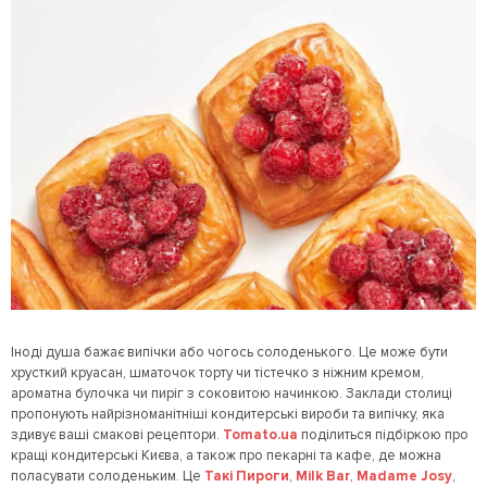
Іноді душа бажає випічки або чогось солоденького. Це може бути
хрусткий круасан, шматочок торту чи тістечко з ніжним кремом,
ароматна булочка чи пиріг з соковитою начинкою. Заклади столиці
пропонують найрізноманітніші кондитерські вироби та випічку, яка
здивує ваші смакові рецептори.
Tomato.ua
поділиться підбіркою про
кращі кондитерські Києва, а також про пекарні та кафе, де можна
поласувати солоденьким. Це
Такі Пироги
,
Milk Bar
,
Madame Josy
,