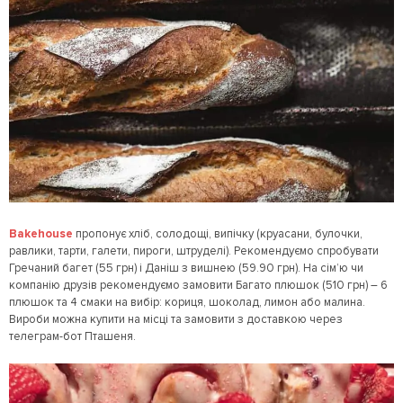
Bakehouse
пропонує хліб, солодощі, випічку (круасани, булочки,
равлики, тарти, галети, пироги, штруделі). Рекомендуємо спробувати
Гречаний багет (55 грн) і Даніш з вишнею (59.90 грн). На сім’ю чи
компанію друзів рекомендуємо замовити Багато плюшок (510 грн) – 6
плюшок та 4 смаки на вибір: кориця, шоколад, лимон або малина.
Вироби можна купити на місці та замовити з доставкою через
телеграм-бот Пташеня.