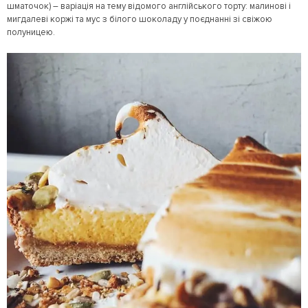
шматочок) – варіація на тему відомого англійського торту: малинові і
мигдалеві коржі та мус з білого шоколаду у поєднанні зі свіжою
полуницею.