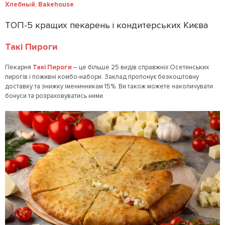
Хлебный
,
Bakehouse
.
ТОП-5 кращих пекарень і кондитерських Києва
Такі Пироги
Пекарня
Такі Пироги
– це більше 25 видів справжніх Осетинських
пирогів і поживні комбо-набори. Заклад пропонує безкоштовну
доставку та знижку іменинникам 15%. Ви також можете накопичувати
бонуси та розраховуватись ними.