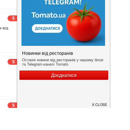
5
м від
5
5
ические