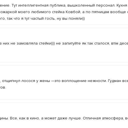
ние. Тут интеллигентная публика, вышколенный персонал. Кухня
прожаркой моего любимого стейка Ковбой, а по пятницам вообще
, так что я тут частый гость, ну вы поняли))
 них не замовляла стейки))) не запитуйте як так сталося, втім десе
), отщипнул лосося у жены —это воплощение нежности. Гудман вс
тов.
ины. Все, как в кино, а может даже лучше. Отличная атмосфера,