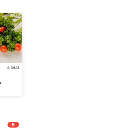
3623
е
5