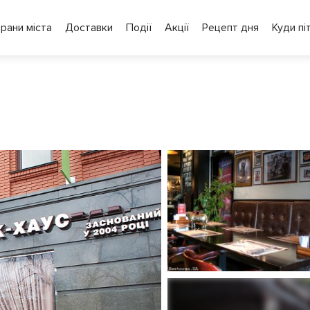
рани міста
Доставки
Події
Акції
Рецепт дня
Куди пі