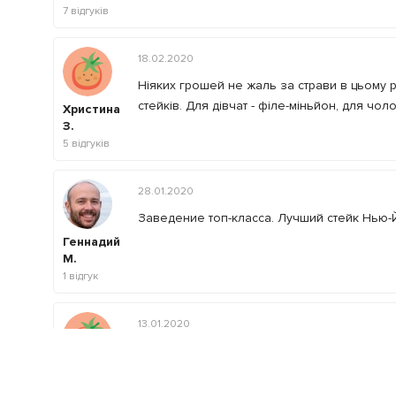
7
відгуків
18.02.2020
Ніяких грошей не жаль за страви в цьому ре
стейків. Для дівчат - філе-міньйон, для чоло
Христина
З.
5
відгуків
28.01.2020
Заведение топ-класса. Лучший стейк Нью-
Геннадий
М.
1
відгук
13.01.2020
Изумительно вкусно. Стейки целиком соот
стейки, как в Америке.
Максим П.
1
відгук