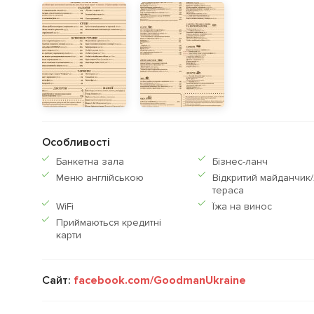
Особливості
Банкетна зала
Бiзнес-ланч
Меню англiйською
Відкритий майданчик/
тераса
WiFi
Їжа на винос
Приймаються кредитнi
карти
Сайт:
facebook.com/GoodmanUkraine