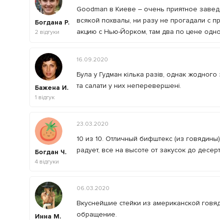
Goodman в Киеве – очень приятное заведе
всякой похвалы, ни разу не прогадали с 
Богдана Р.
акцию с Нью-Йорком, там два по цене одного
2
відгуки
16.09.2020
Була у Гудман кілька разів, однак жодного з
та салати у них неперевершені.
Бажена И.
1
відгук
23.03.2020
10 из 10. Отличный бифштекс (из говядины
радует, все на высоте от закусок до десер
Богдан Ч.
4
відгуки
06.03.2020
Вкуснейшие стейки из американской говяд
обращение.
Инна М.