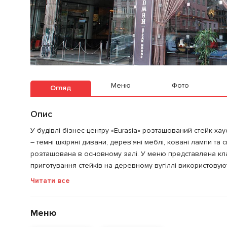
Меню
Фото
Огляд
Опис
У будівлі бізнес-центру «Eurasia» розташований стейк-хау
– темні шкіряні дивани, дерев'яні меблі, ковані лампи та
розташована в основному залі. У меню представлена кла
приготування стейків на деревному вугіллі використовуют
Читати все
Меню