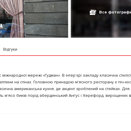
Все фотограф
Відгуки
с міжнародної мережі «Гудман». В інтер'єрі закладу класична стилі
 світлини на стінах. Головною принадою м'ясного ресторану є піч-хо
сична американська кухня, де акцент зроблений на стейках. Для
ь м'ясо биків порід абердинський Ангус і Херефорд, вирощених в 