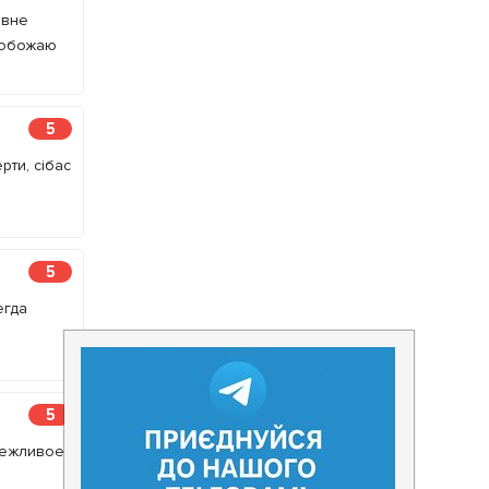
 вне
 обожаю
5
рти, сібас
5
егда
5
 вежливое