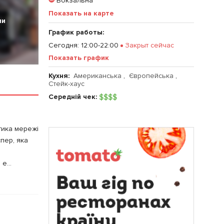
Вокзальна
Показать на карте
ии
График работы:
Сегодня
:
12:00-22:00
Закрыт сейчас
Показать график
Кухня:
Американська
,
Європейська
,
Стейк-хаус
Середній чек:
$
$
$
$
стика мережі
спер, яка
е...