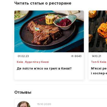
Читать статьи о ресторане
01.02.23
8643
14.10.21
Київ , Куди піти у Києві
Топ-5 Київ ,
Де поїсти м’ясо на грилі в Києві?
М'ясні ре
і хоспер
Отзывы
15.10.2020