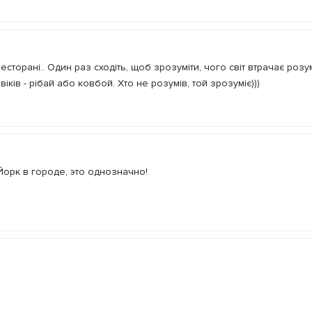
сторані.. Один раз сходіть, щоб зрозуміти, чого світ втрачає розу
віків - рібай або ковбой. Хто не розумів, той зрозуміє)))
Йорк в городе, это однозначно!
ветствуют своей цене. Здесь действительно умеют готовить класс