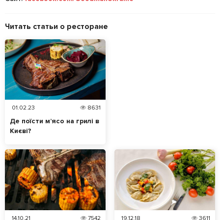
Читать статьи о ресторане
01.02.23
8631
Де поїсти м’ясо на грилі в
Києві?
14.10.21
7542
19.12.18
3611