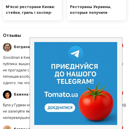
М'ясні ресторани Києва:
Рестораны Украины,
стейки, гриль і хоспер-
которые получили
меню
премию Соль 2018
Отзывы
5
Богдана Р.
Goodman в Киеве – очень приятное заведение. Тут интеллигентная
публика, вышколенный персонал. Кухня вне всякой похвалы, ни разу
не прогадали с прожаркой моего любимого стейка Ковбой, а по
пятницам вообще обожаю акцию с Нью-Йорком, там два по цене
одного, так что я тут частый гость, ну вы поняли))
5
Бажена И.
Була у Гудман кілька разів, однак жодного з них не замовляла стейки)))
не запитуйте як так сталося, втім десерти, сібас та салати у них
неперевершені.
5