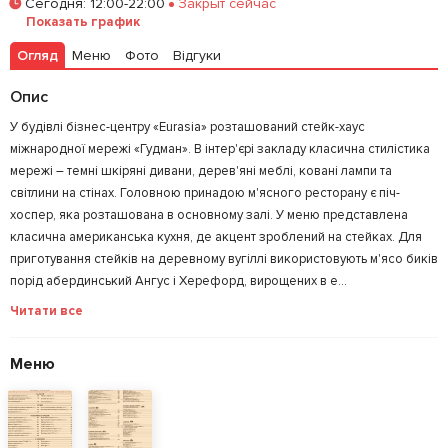
Сегодня
:
12:00-22:00
Закрыт сейчас
Показать график
Залишити відгук
У закладки
Огляд
Меню
Фото
Відгуки
Опис
У будівлі бізнес-центру «Eurasia» розташований стейк-хаус
міжнародної мережі «Гудман». В інтер'єрі закладу класична стилістика
мережі – темні шкіряні дивани, дерев'яні меблі, ковані лампи та
світлини на стінах. Головною принадою м'ясного ресторану є піч-
хоспер, яка розташована в основному залі. У меню представлена
класична американська кухня, де акцент зроблений на стейках. Для
приготування стейків на деревному вугіллі використовують м'ясо биків
порід абердинський Ангус і Херефорд, вирощених в е...
Читати все
Меню