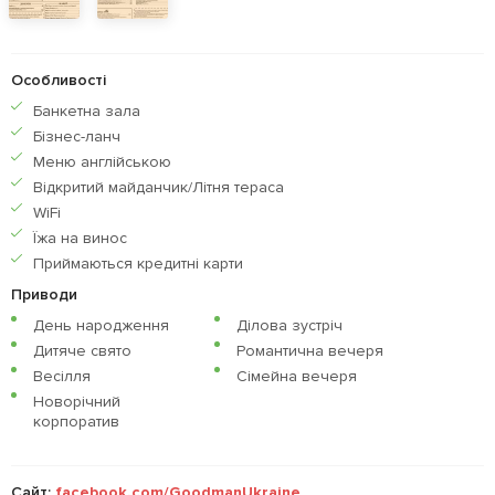
Особливості
Банкетна зала
Бiзнес-ланч
Меню англiйською
Відкритий майданчик/Літня тераса
WiFi
Їжа на винос
Приймаються кредитнi карти
Приводи
День народження
Ділова зустріч
Дитяче свято
Романтична вечеря
Весілля
Сімейна вечеря
Новорічний
корпоратив
Сайт:
facebook.com/GoodmanUkraine