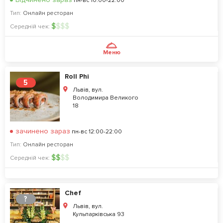
пн-вс 10:00-22:00
Тип:
Онлайн ресторан
$
$
$
$
Середній чек:
Меню
Roll Phi
5
Львів, вул.
Володимира Великого
18
зачинено зараз
пн-вс 12:00-22:00
Тип:
Онлайн ресторан
$
$
$
$
Середній чек:
Chef
?
Львів, вул.
Кульпарківська 93