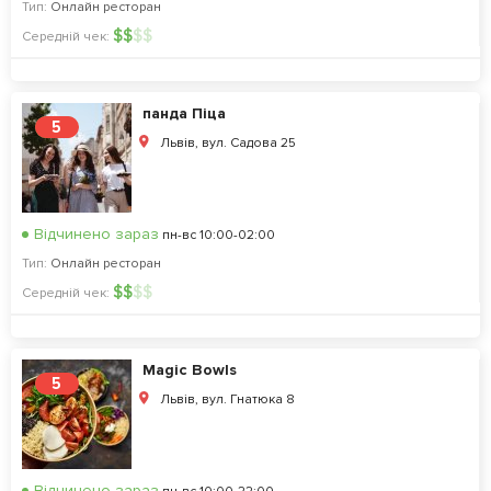
Тип:
Онлайн ресторан
$
$
$
$
Середній чек:
панда Піца
5
Львів, вул. Садова 25
Відчинено зараз
пн-вс 10:00-02:00
Тип:
Онлайн ресторан
$
$
$
$
Середній чек:
Magic Bowls
5
Львів, вул. Гнатюка 8
Відчинено зараз