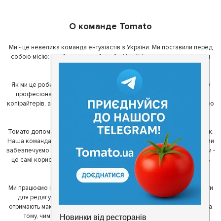
О команде Tomato
Ми - це невелика команда ентузіастів з України. Ми поставили перед
собою місію: зробити так, щоб де б в Україні ви не знаходилися, ви
завжди могли смачно поїсти.
Як ми це робимо? Для початку, ми зібрали приголомшливу команду
професіоналів - фахівців з дизайну, програмування, маркетингу,
копірайтерів, а за сумісництвом - любителів гарної їжі. З їх допомогою
ми створили Томато.
Томато допомагає своїм користувачам знайти цікаві місця неподалік.
Наша команда регулярно зв'язується з ресторанами - таким чином ми
забезпечуємо актуальність інформації. Друга частина нашої команди -
це самі користувачі, які діляться своїми враженнями і допомагають
один одному у виборі кращих місць.
Ми працюємо і з ресторанами. Для них ми надаємо зручні інструменти
для редагування інформації про себе - в результаті відвідувачі
отримають максимум інформації, а ресторан зможе зосередитися на
тому, чим він любить займатися більше всього - смачній їжі.