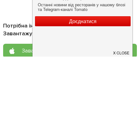
Потрібна інформація про заклад?
Завантажуйте додаток!
Завантажте у
App Store
Доступно у
Google Play
Про нас
Рецепт дня
Ресторанам
Новини
Контакти
Анонси
Куди піти
Здоров'я