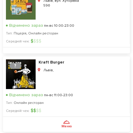
Львів, вул. Хуторівка
59б
Відчинено зараз
пн-вс 10:00-23:00
Тип:
Піцерія
,
Онлайн ресторан
$
$
$
$
Середній чек:
Kraft Burger
?
Львів,
Відчинено зараз
пн-вс 11:00-23:00
Тип:
Онлайн ресторан
$
$
$
$
Середній чек:
Меню