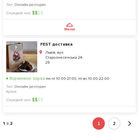
Тип:
Онлайн ресторан
$
$
$
$
Середній чек:
Меню
FEST доставка
?
Львів, вул.
Старознесенська 24-
26
Відчинено зараз
пн-чт 10:00-21:00, пт-вс 10:00-22:00
Тип:
Онлайн ресторан
Кухня:
$
$
$
$
Середній чек:
1
з
2
1
2