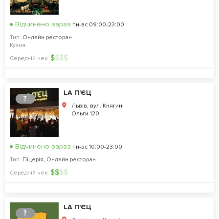
Відчинено зараз
пн-вс 09:00-23:00
Тип:
Онлайн ресторан
Кухня:
$
$
$
$
Середній чек:
LA П'ЄЦ
?
Львів, вул. Княгині
Ольги 120
Відчинено зараз
пн-вс 10:00-23:00
Тип:
Піцерія
,
Онлайн ресторан
$
$
$
$
Середній чек:
LA П'ЄЦ
?