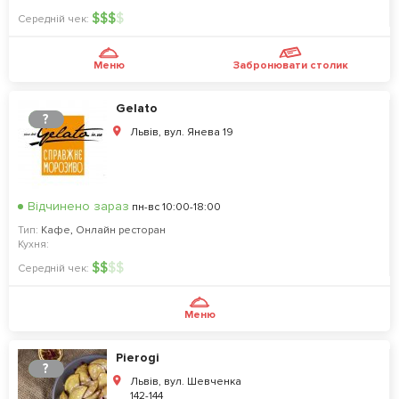
$
$
$
$
Середній чек:
Меню
Забронювати столик
Gelato
?
Львів, вул. Янева 19
Відчинено зараз
пн-вс 10:00-18:00
Тип:
Кафе
,
Онлайн ресторан
Кухня:
$
$
$
$
Середній чек:
Меню
Pierogi
?
Львів, вул. Шевченка
142-144