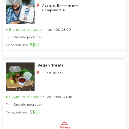
?
Львів, м. Винники вул.
Сахарова 10А
Відчинено зараз
пн-вс 11:00-23:00
Тип:
Онлайн ресторан
$
$
$
$
Середній чек:
Vegan Treats
?
Львів, онлайн
Відчинено зараз
пн-вс 09:00-21:00
Тип:
Онлайн ресторан
$
$
$
$
Середній чек:
Меню