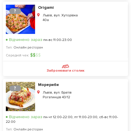
Origami
?
Львів, вул. Хуторівка
40а
Відчинено зараз
пн-вс 11:00-23:00
Тип:
Онлайн ресторан
$
$
$
$
Середній чек:
Забронювати столик
Морериби
?
Львів, вул. Братів
Рогатинців 43/12
Відчинено зараз
пн-чт 12:00-22:00, пт 11:00-23:00, сб-вс 11:00-
22:00
Тип:
Онлайн ресторан