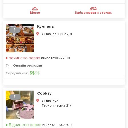
Меню
Забронювати столик
Кумпель
?
Львів, пл. Ринок, 18
зачинено зараз
пн-вс 12:00-22:00
Тип:
Онлайн ресторан
$
$
$
$
Середній чек:
Cooksy
?
Львів, вул.
Тернопільська 21к
Відчинено зараз
пн-вс 09:00-21:00