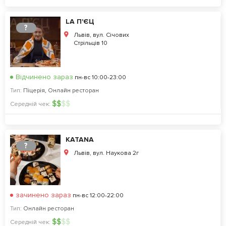
LA П'ЄЦ
?
Львів, вул. Січових
Стрільців 10
Відчинено зараз
пн-вс 10:00-23:00
Тип:
Піцерія
,
Онлайн ресторан
$
$
$
$
Середній чек:
KATANA
?
Львів, вул. Наукова 2г
зачинено зараз
пн-вс 12:00-22:00
Тип:
Онлайн ресторан
$
$
$
$
Середній чек: