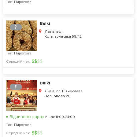
Тип:
Пирогова
Bulki
?
Львів, вул.
Кульпарківська 59/42
Тип:
Пирогова
$
$
$
$
Середній чек:
Bulki
?
Львів, пр. В'ячеслава
Чорновола 2Б
Відчинено зараз
пн-вс 11:00-24:00
Тип:
Пирогова
$
$
$
$
Середній чек: