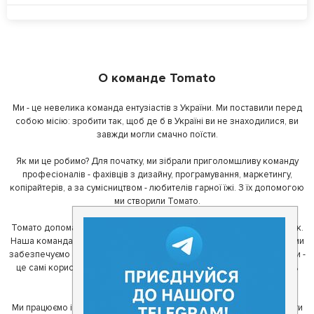
О команде Tomato
Ми - це невелика команда ентузіастів з України. Ми поставили перед
собою місію: зробити так, щоб де б в Україні ви не знаходилися, ви
завжди могли смачно поїсти.
Як ми це робимо? Для початку, ми зібрали приголомшливу команду
професіоналів - фахівців з дизайну, програмування, маркетингу,
копірайтерів, а за сумісництвом - любителів гарної їжі. З їх допомогою
ми створили Томато.
Томато допомагає своїм користувачам знайти цікаві місця неподалік.
Наша команда регулярно зв'язується з ресторанами - таким чином ми
забезпечуємо актуальність інформації. Друга частина нашої команди -
це самі користувачі, які діляться своїми враженнями і допомагають
один одному у виборі кращих місць.
Ми працюємо і з ресторанами. Для них ми надаємо зручні інструменти