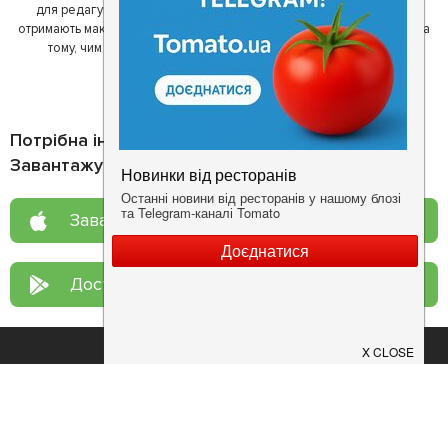
для редагування інформації про себе - в результаті відвідувачі
отримають максимум інформації, а ресторан зможе зосередитися на
тому, чим він любить займатися більше всього - смачній їжі.
Потрібна інформація про заклад?
Завантажуйте додаток!
Завантажте у
App Store
Доступно у
Google Play
Про нас
Рецепт дня
Ресторанам
Новини