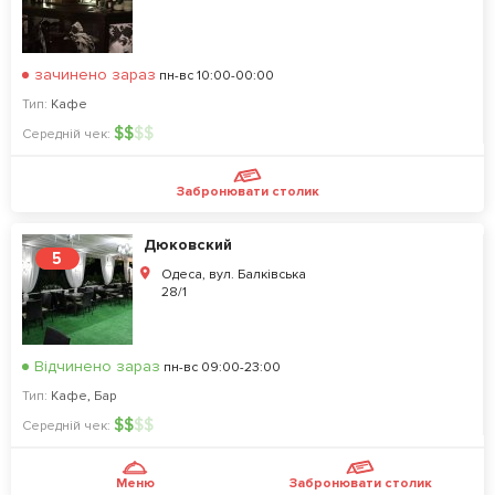
зачинено зараз
пн-вс 10:00-00:00
Тип:
Кафе
$
$
$
$
Середній чек:
Забронювати столик
Дюковский
5
Одеса, вул. Балківська
28/1
Відчинено зараз
пн-вс 09:00-23:00
Тип:
Кафе
,
Бар
$
$
$
$
Середній чек:
Меню
Забронювати столик