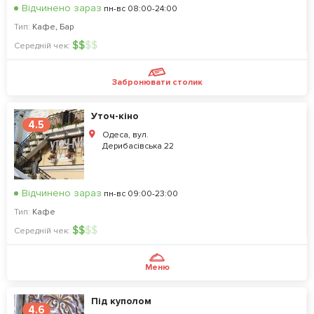
Відчинено зараз
пн-вс 08:00-24:00
Тип:
Кафе
,
Бар
$
$
$
$
Середній чек:
Забронювати столик
Уточ-кіно
4.5
Одеса, вул.
Дерибасівська 22
Відчинено зараз
пн-вс 09:00-23:00
Тип:
Кафе
$
$
$
$
Середній чек:
Меню
Під куполом
4.6