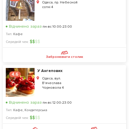
Одеса, пр. Небесной
сотні 4
Відчинено зараз
пн-вс 10:00-23:00
Тип:
Кафе
$
$
$
$
Середній чек:
Забронювати столик
У Ангелових
4.6
Одеса, вул.
В'ячеслава
Чорновола 4
Відчинено зараз
пн-вс 12:00-23:00
Тип:
Кафе
,
Кондитерська
$
$
$
$
Середній чек: