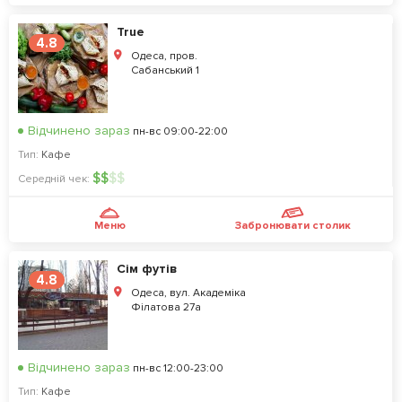
True
4.8
Одеса, пров.
Сабанський 1
Відчинено зараз
пн-вс 09:00-22:00
Тип:
Кафе
$
$
$
$
Середній чек:
Меню
Забронювати столик
Сім футів
4.8
Одеса, вул. Академіка
Філатова 27а
Відчинено зараз
пн-вс 12:00-23:00
Тип:
Кафе