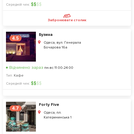
$
$
$
$
Середній чек:
Забронювати столик
Бузина
4.5
Одеса, вул. Генерала
Бочарова 16а
Відчинено зараз
пн-вс 11:00-24:00
Тип:
Кафе
$
$
$
$
Середній чек:
Forty Five
4.7
Одеса, пл.
Катерининська 1