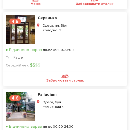
Меню
Забронювати столик
Скринька
4.8
Одеса, пл. Віри
Холодної 3
Відчинено зараз
пн-вс 09:00-23:00
Тип:
Кафе
$
$
$
$
Середній чек:
Забронювати столик
Palladium
4.6
Одеса, бул.
Італійський 4
Відчинено зараз
пн-вс 00:00-24:00