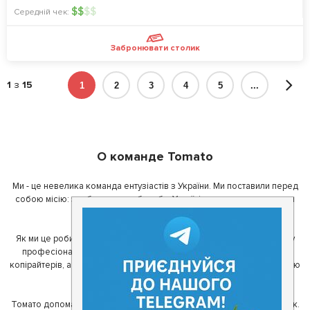
$
$
$
$
Середній чек:
Забронювати столик
1
з
15
1
2
3
4
5
...
О команде Tomato
Ми - це невелика команда ентузіастів з України. Ми поставили перед
собою місію: зробити так, щоб де б в Україні ви не знаходилися, ви
завжди могли смачно поїсти.
Як ми це робимо? Для початку, ми зібрали приголомшливу команду
професіоналів - фахівців з дизайну, програмування, маркетингу,
копірайтерів, а за сумісництвом - любителів гарної їжі. З їх допомогою
ми створили Томато.
Томато допомагає своїм користувачам знайти цікаві місця неподалік.