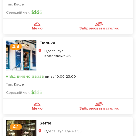
Тип:
Кафе
$
$
$
$
Середній чек:
Меню
Забронювати столик
Тюлька
4.4
Одеса, вул.
Коблевська 46
Відчинено зараз
пн-вс 10:00-23:00
Тип:
Кафе
$
$
$
$
Середній чек:
Меню
Забронювати столик
Selfie
4.1
Одеса, вул. Буніна 35