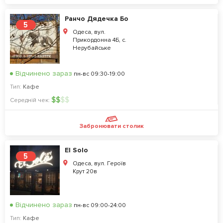
Ранчо Дядечка Бо
5
Одеса, вул.
Прикордонна 4Б, с.
Нерубайське
Відчинено зараз
пн-вс 09:30-19:00
Тип:
Кафе
$
$
$
$
Середній чек:
Забронювати столик
El Solo
5
Одеса, вул. Героїв
Крут 20в
Відчинено зараз
пн-вс 09:00-24:00
Тип:
Кафе