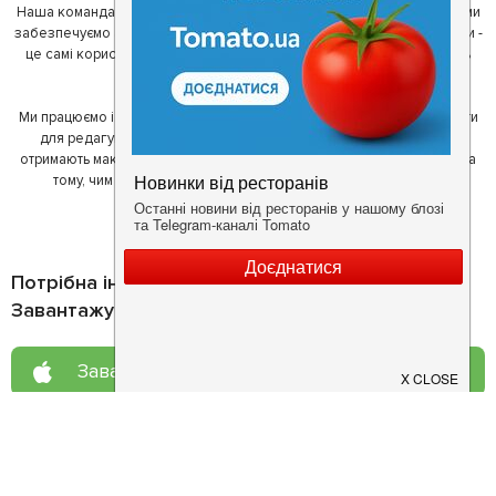
Наша команда регулярно зв'язується з ресторанами - таким чином ми
забезпечуємо актуальність інформації. Друга частина нашої команди -
це самі користувачі, які діляться своїми враженнями і допомагають
один одному у виборі кращих місць.
Ми працюємо і з ресторанами. Для них ми надаємо зручні інструменти
для редагування інформації про себе - в результаті відвідувачі
отримають максимум інформації, а ресторан зможе зосередитися на
тому, чим він любить займатися більше всього - смачній їжі.
Потрібна інформація про заклад?
Завантажуйте додаток!
Завантажте у
App Store
Доступно у
Google Play