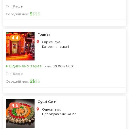
Тип:
Кафе
$
$
$
$
Середній чек:
Гранат
4.4
Одеса, вул.
Катерининська 1
Відчинено зараз
пн-вс 00:00-24:00
Тип:
Кафе
$
$
$
$
Середній чек:
Суші Сет
4.6
Одеса, вул.
Преображенська 27