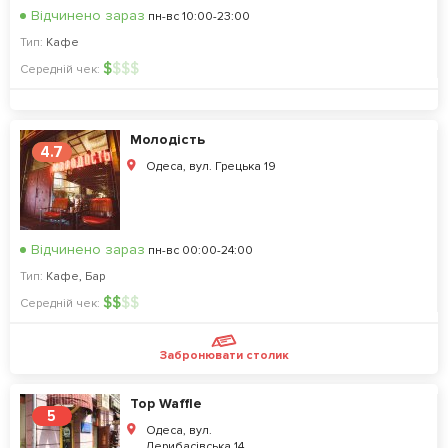
Відчинено зараз
пн-вс 10:00-23:00
Тип:
Кафе
$
$
$
$
Середній чек:
Молодість
4.7
Одеса, вул. Грецька 19
Відчинено зараз
пн-вс 00:00-24:00
Тип:
Кафе
,
Бар
$
$
$
$
Середній чек:
Забронювати столик
Top Waffle
5
Одеса, вул.
Дерибасівська 14