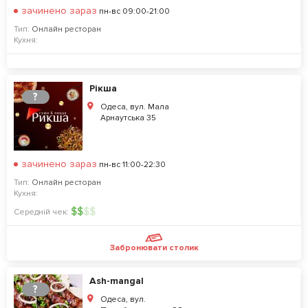
зачинено зараз
пн-вс 09:00-21:00
Тип:
Онлайн ресторан
Кухня:
Рікша
?
Одеса, вул. Мала
Арнаутська 35
зачинено зараз
пн-вс 11:00-22:30
Тип:
Онлайн ресторан
Кухня:
$
$
$
$
Середній чек:
Забронювати столик
Ash-mangal
?
Одеса, вул.