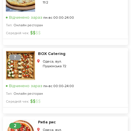
11/2
Відчинено зараз
пн-вс 00:00-24:00
Тип:
Онлайн ресторан
$
$
$
$
Середній чек:
BOX Catering
?
Одеса, вул.
Пушкінська 72
Відчинено зараз
пн-вс 00:00-24:00
Тип:
Онлайн ресторан
$
$
$
$
Середній чек:
Риба рис
2
Одеса, вул.