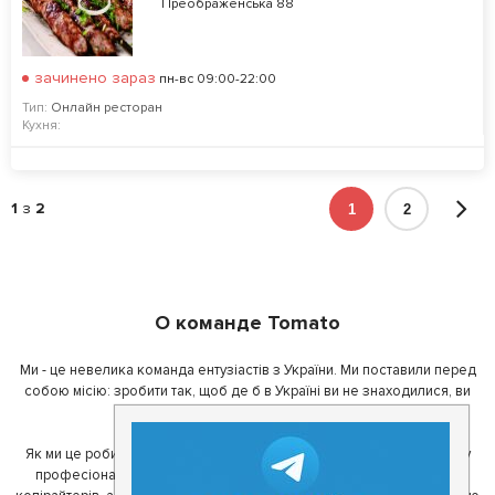
Преображенська 88
зачинено зараз
пн-вс 09:00-22:00
Тип:
Онлайн ресторан
Кухня:
1
з
2
1
2
О команде Tomato
Ми - це невелика команда ентузіастів з України. Ми поставили перед
собою місію: зробити так, щоб де б в Україні ви не знаходилися, ви
завжди могли смачно поїсти.
Як ми це робимо? Для початку, ми зібрали приголомшливу команду
професіоналів - фахівців з дизайну, програмування, маркетингу,