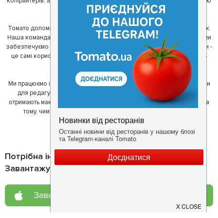
копірайтерів, а за сумісництвом - любителів гарної їжі. З їх допомогою
ми створили Томато.
Томато допомагає своїм користувачам знайти цікаві місця неподалік.
Наша команда регулярно зв'язується з ресторанами - таким чином ми
забезпечуємо актуальність інформації. Друга частина нашої команди -
це самі користувачі, які діляться своїми враженнями і допомагають
один одному у виборі кращих місць.
Ми працюємо і з ресторанами. Для них ми надаємо зручні інструменти
для редагування інформації про себе - в результаті відвідувачі
отримають максимум інформації, а ресторан зможе зосередитися на
тому, чим він любить займатися більше всього - смачній їжі.
Потрібна інформація про заклад?
Завантажуйте додаток!
Завантажте у
App Store