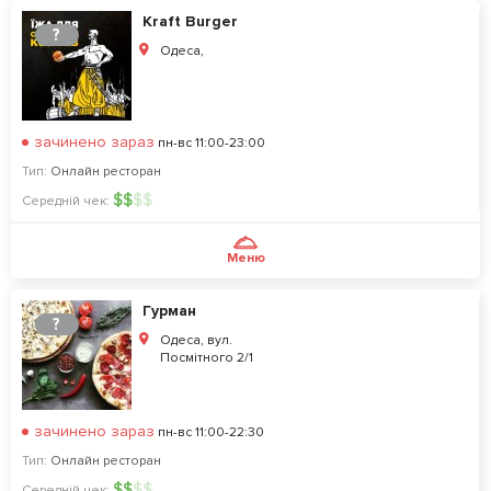
Kraft Burger
?
Одеса,
зачинено зараз
пн-вс 11:00-23:00
Тип:
Онлайн ресторан
$
$
$
$
Середній чек:
Меню
Гурман
?
Одеса, вул.
Посмітного 2/1
зачинено зараз
пн-вс 11:00-22:30
Тип:
Онлайн ресторан
$
$
$
$
Середній чек: