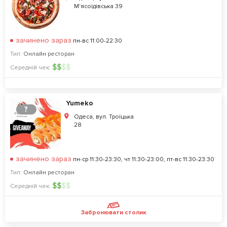
М'ясоїдівська 39
зачинено зараз
пн-вс 11:00-22:30
Тип:
Онлайн ресторан
$
$
$
$
Середній чек:
Yumeko
?
Одеса, вул. Троїцька
28
зачинено зараз
пн-ср 11:30-23:30, чт 11:30-23:00, пт-вс 11:30-23:30
Тип:
Онлайн ресторан
$
$
$
$
Середній чек:
Забронювати столик