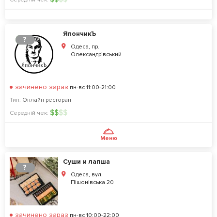
ЯпончикЪ
?
Одеса, пр.
Олександрівський
зачинено зараз
пн-вс 11:00-21:00
Тип:
Онлайн ресторан
$
$
$
$
Середній чек:
Меню
Суши и лапша
?
Одеса, вул.
Пішонівська 20
зачинено зараз
пн-вс 10:00-22:00