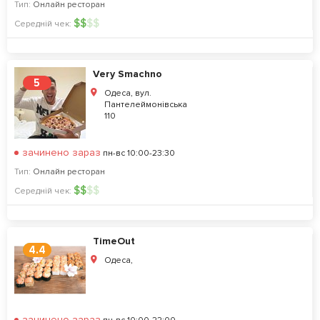
Тип:
Онлайн ресторан
$
$
$
$
Середній чек:
Very Smachno
5
Одеса, вул.
Пантелеймонівська
110
зачинено зараз
пн-вс 10:00-23:30
Тип:
Онлайн ресторан
$
$
$
$
Середній чек:
TimeOut
4.4
Одеса,
зачинено зараз