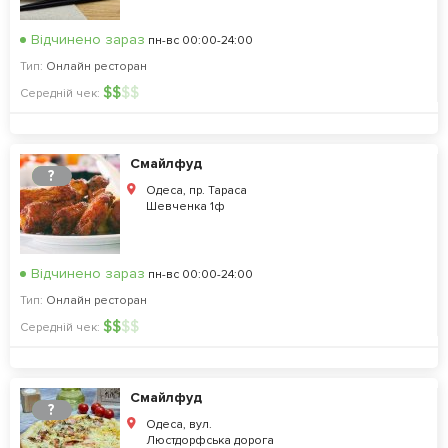
Відчинено зараз
пн-вс 00:00-24:00
Тип:
Онлайн ресторан
$
$
$
$
Середній чек:
Смайлфуд
?
Одеса, пр. Тараса
Шевченка 1ф
Відчинено зараз
пн-вс 00:00-24:00
Тип:
Онлайн ресторан
$
$
$
$
Середній чек:
Смайлфуд
?
Одеса, вул.
Люстдорфська дорога