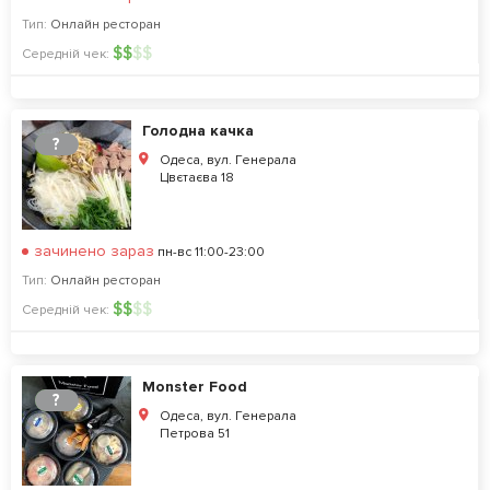
Тип:
Онлайн ресторан
$
$
$
$
Середній чек:
Голодна качка
?
Одеса, вул. Генерала
Цвєтаєва 18
зачинено зараз
пн-вс 11:00-23:00
Тип:
Онлайн ресторан
$
$
$
$
Середній чек:
Monster Food
?
Одеса, вул. Генерала
Петрова 51