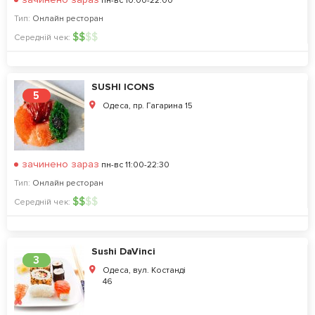
пн-вс 10:00-22:00
Тип:
Онлайн ресторан
$
$
$
$
Середній чек:
SUSHI ICONS
5
Одеса, пр. Гагарина 15
зачинено зараз
пн-вс 11:00-22:30
Тип:
Онлайн ресторан
$
$
$
$
Середній чек:
Sushi DaVinci
3
Одеса, вул. Костанді
46