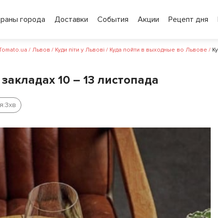
ораны города
Доставки
События
Акции
Рецепт дня
 Tomato.ua
/
Львов
/
Куди піти у Львові
/
Куда пойти в выходные во Львове
/
Ку
у закладах 10 – 13 листопада
я:
3
хв