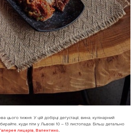
 цього тижня. У цій добірці дегустації, вина, кулінарний
бирайте, куди піти у Львові 10 – 13 листопада. Більш детально
Галерея лицарів,
Валентино
.