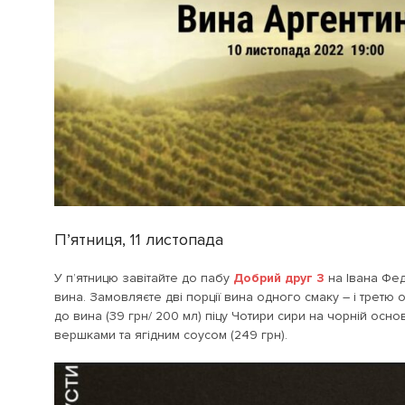
Пʼятниця, 11 листопада
У п’ятницю завітайте до пабу
Добрий друг 3
на Івана Фед
вина. Замовляєте дві порції вина одного смаку – і третю
до вина (39 грн/ 200 мл) піцу Чотири сири на чорній осн
вершками та ягідним соусом (249 грн).