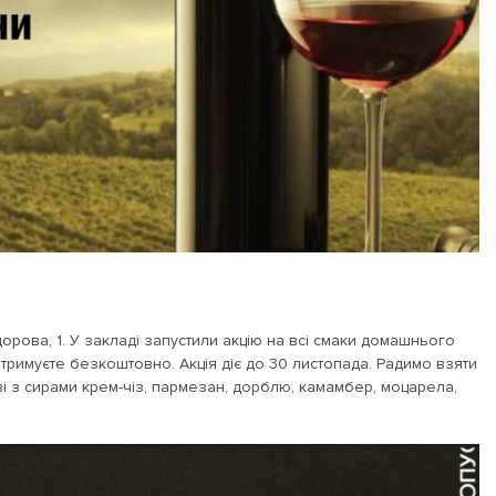
орова, 1. У закладі запустили акцію на всі смаки домашнього
 отримуєте безкоштовно. Акція діє до 30 листопада. Радимо взяти
ові з сирами крем-чіз, пармезан, дорблю, камамбер, моцарела,