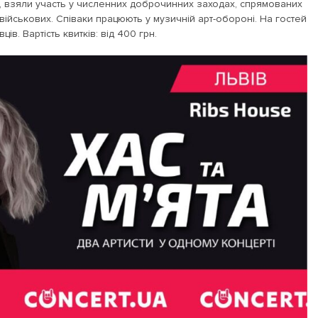
У, взяли участь у численних доброчинних заходах, спрямованих
 військових. Співаки працюють у музичній арт-обороні. На гостей
в. Вартість квитків: від 400 грн.