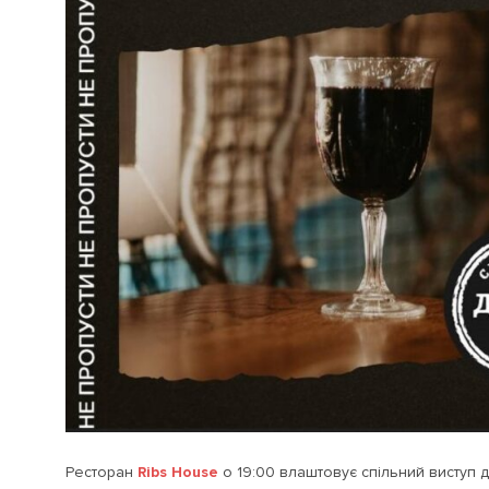
Ресторан
Ribs House
о 19:00 влаштовує спільний виступ дв