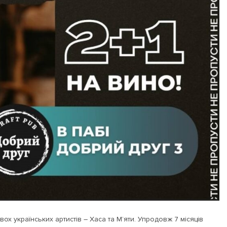
ох українських артистів – Хаса та М’яти. Упродовж 7 місяців