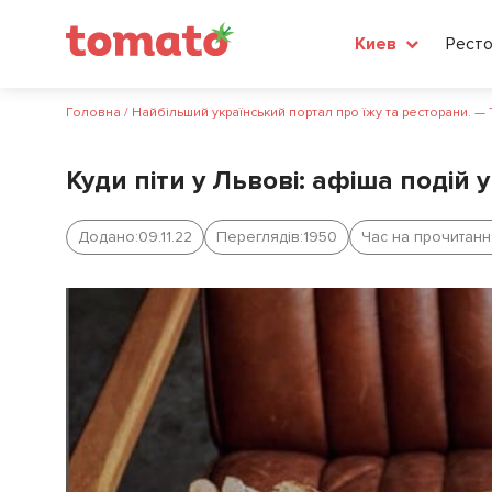
Рест
Киев
Головна
/
Найбільший український портал про їжу та ресторани. —
Куди піти у Львові: афіша подій 
Додано:
09.11.22
Переглядів:
1950
Час на прочитанн