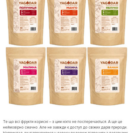
Те що всі фрукти корисні – з цим ніхто не посперечається. А ще це
неймовірно смачно. Але не завжди є доступ до свіжих дарів природи.