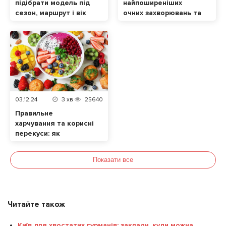
підібрати модель під
найпоширеніших
сезон, маршрут і вік
очних захворювань та
малюка
їхніх симптомів. Які
продукти позитивно
впливають на зір?
03.12.24
3
хв
25640
Правильне
харчування та корисні
перекуси: як
підтримати здоров’я
та енергію протягом
Показати все
дня
Читайте також
Київ для хвостатих гурманів: заклади, куди можна