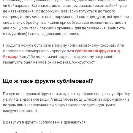
Наприклад, ви відправилися у далеку подорож відпочити з палатками
чи байдарками. Всі знають, що в таких подорожах кожен зайвий грам
це навантаження і подорожуючі завчасно готуються до такого
екстриму в тому числі в плані харчування. І саме продукти, які пройшли
спеціальну обробку і залишили при собі всі свої поживні властивості
але при цьому стали легкими і зручними для переміщення (займають
мінімум місця) і стануть ідеальним рішенням.
Продукти можуть бути різні в такому «оптимізованому» форматі. Але
особливою популярністю користуються
сублімовані фрукти від
Ягодар
. Чому? Бо вони смачні, корисні, в зручному пакуванні і
гарантують оцей неймовірний ефект ВАУ-хрусткості!
Що ж таке фрукти сублімовані?
По суті це натуральні фрукти та ягоди, які пройшли спеціальну обробку
у вигляді видалення води. А видаляють воду шляхом заморожування з
подальшим випаровуванням льоду і використовують для цього
вакуумні технології.
В результаті фрукти сублімовані відрізняються: