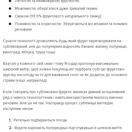
Легкістю та неймовірною хрусткістю;
Можливістю зберігатися дуже тривалий термін;
Смаком (99,9% фруктового натурального смаку);
Поживністю та корисністю. Зберігаються всі вітаміни та поживні
речовини.
Сучасні технології дозволяють будь-який фрукт перетворювати на
сублімований, але до популярних відносять банани, малину, полуницю,
виноград, яблука, груші тощо.
Взагалі у кожного свій смак і тому Ягодар пропонує максимально
широкий вибір, щоб кожен покупець міг підібрати собі цю фруктово-
хрустку насолоду чи то для вживання соло чи як додаток до основної
страви (каші, наприклад).
Коли говорять про сублімовані фрукти, виникає дивний асоціативний
ряд з чимось технологічним і навіть використанням якихось хімічних
речовин. Але це не так. Насправді процес сублімації виглядає
наступним чином:
Ретельно підбираються плоди;
Фрукти нарізають попередньо підготувавши їх шляхом миття;