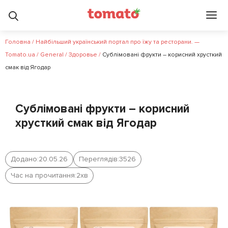
Головна
/
Найбільший український портал про їжу та ресторани. —
Tomato.ua
/
General
/
Здоровье
/
Сублімовані фрукти – корисний хрусткий
смак від Ягодар
Сублімовані фрукти – корисний
хрусткий смак від Ягодар
Додано:
20.05.26
Переглядів:
3526
Час на прочитання:
2
хв