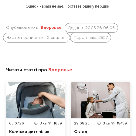
r
o
Оцінок наразі немає. Поставте оцінку першим.
k
Опубліковано в :
Здоровье
Додано: 20.05.26 06:05
Час на прочитання:
2
хвилин
Переглядів: 3527
Читати статті про
Здоровье
03.07.26
3
хв
1659
29.08.25
3
хв
18439
Коляски дитячі: як
Огляд