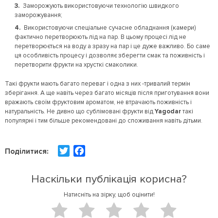
Заморожують використовуючи технологію швидкого
заморожування;
Використовуючи спеціальне сучасне обладнання (камери)
фактично перетворюють лід на пар. В цьому процесі лід не
перетворюється на воду а зразу на пар і це дуже важливо. Бо саме
ця особливість процесу і дозволяє зберегти смак та поживність і
перетворити фрукти на хрусткі смаколики.
Такі фрукти мають багато переваг і одна з них -тривалий термін
зберігання. А ще навіть через багато місяців після приготування вони
вражають своїм фруктовим ароматом, не втрачають поживність і
натуральність. Не дивно що сублімовані фрукти від
Yagodar
такі
популярні і тим більше рекомендовані до споживання навіть дітьми.
T
F
Поділитися:
w
a
i
c
Наскільки публікація корисна?
t
e
Натисніть на зірку, щоб оцінити!
t
b
e
o