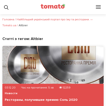
Головна
/
Найбільший український портал про їжу та ресторани. —
Tomato.ua
/
Altbier
Статті з тегом:
Altbier
03.12.20
Час на прочитання:
5
хв
12259
Новости
Рестораны, получившие премию Соль 2020