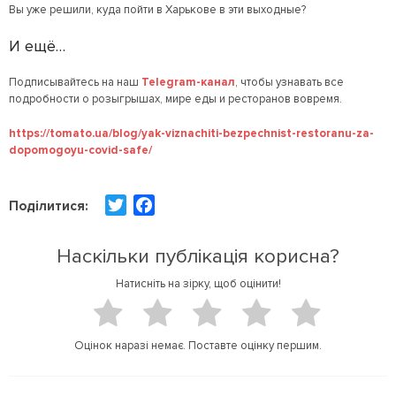
Вы уже решили, куда пойти в Харькове в эти выходные?
И ещё…
Подписывайтесь на наш
Telegram-канал
, чтобы узнавать все
подробности о розыгрышах, мире еды и ресторанов вовремя.
https://tomato.ua/blog/yak-viznachiti-bezpechnist-restoranu-za-
dopomogoyu-covid-safe/
T
F
Поділитися:
w
a
i
c
Наскільки публікація корисна?
t
e
Натисніть на зірку, щоб оцінити!
t
b
e
o
r
o
Оцінок наразі немає. Поставте оцінку першим.
k