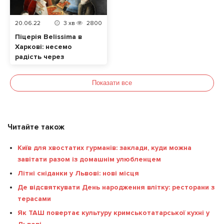
20.06.22
3
хв
2800
Піцерія Belissima в
Харкові: несемо
радість через
допомогу
Показати все
Читайте також
Київ для хвостатих гурманів: заклади, куди можна
завітати разом із домашнім улюбленцем
Літні сніданки у Львові: нові місця
Де відсвяткувати День народження влітку: ресторани з
терасами
Як ТАШ повертає культуру кримськотатарської кухні у