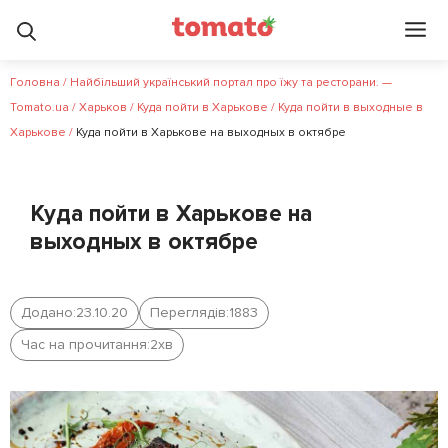
Головна
/
Найбільший український портал про їжу та ресторани. —
Tomato.ua
/
Харьков
/
Куда пойти в Харькове
/
Куда пойти в выходные в
Харькове
/
Куда пойти в Харькове на выходных в октябре
Куда пойти в Харькове на
выходных в октябре
Додано:
23.10.20
Переглядів:
1883
Час на прочитання:
2
хв