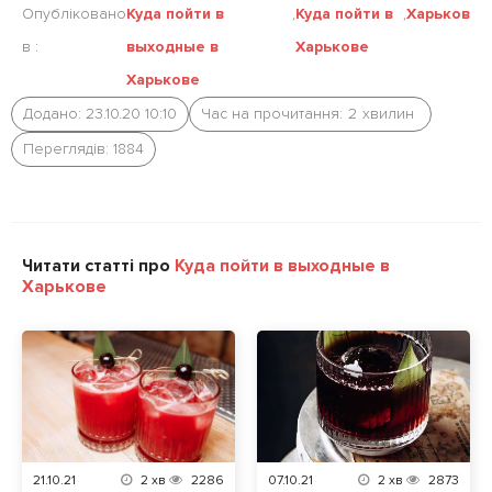
Опубліковано
Куда пойти в
,
Куда пойти в
,
Харьков
в :
выходные в
Харькове
Харькове
Додано: 23.10.20 10:10
Час на прочитання:
2
хвилин
Переглядів: 1884
Читати статті про
Куда пойти в выходные в
Харькове
21.10.21
2
хв
2286
07.10.21
2
хв
2873