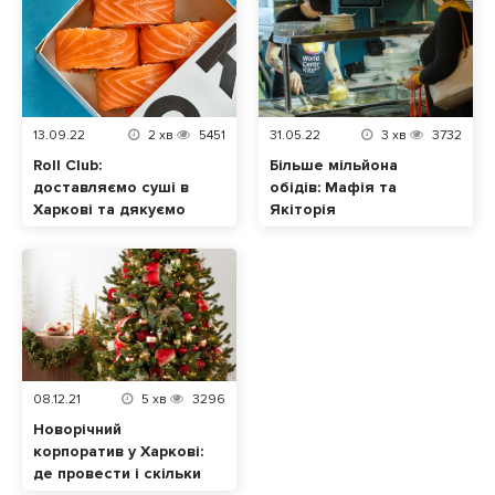
13.09.22
2
хв
5451
31.05.22
3
хв
3732
Roll Club:
Більше мільйона
доставляємо суші в
обідів: Мафія та
Харкові та дякуємо
Якіторія
ЗСУ за цю
безкоштовно
можливість
готують у Харкові та
інших містах
08.12.21
5
хв
3296
Новорічний
корпоратив у Харкові:
де провести і скільки