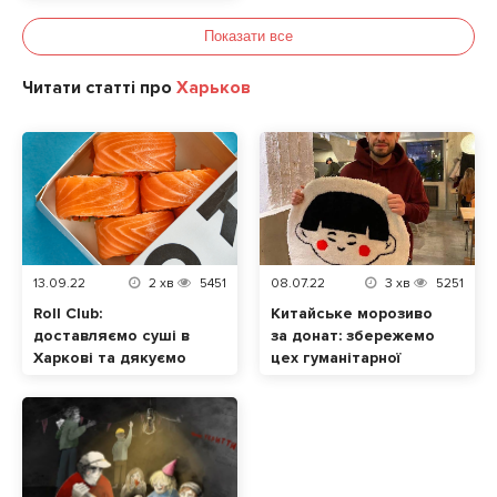
це буде коштувати?
Показати все
Читати статті про
Харьков
13.09.22
2
хв
5451
08.07.22
3
хв
5251
Roll Club:
Китайське морозиво
доставляємо суші в
за донат: збережемо
Харкові та дякуємо
цех гуманітарної
ЗСУ за цю
допомоги та
можливість
ресторан МАО в
Харкові