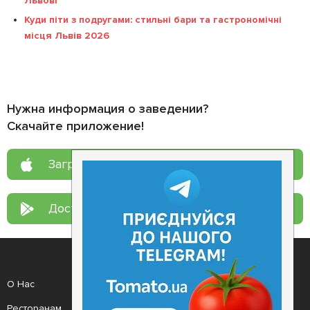
Львові
Куди піти з подругами: стильні бари та гастрономічні
місця Львів 2026
Нужна информация о заведении?
Скачайте приложение!
Загрузите в
App Store
Доступно в
Google Play
О Нас
Рецепт дня
Ресторанам
Новости