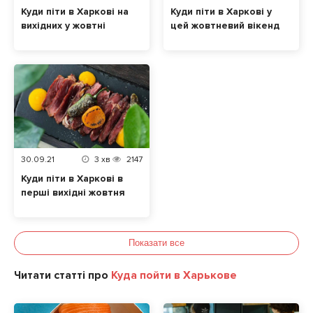
Куди піти в Харкові на
Куди піти в Харкові у
вихідних у жовтні
цей жовтневий вікенд
30.09.21
3
хв
2147
Куди піти в Харкові в
перші вихідні жовтня
Показати все
Читати статті про
Куда пойти в Харькове