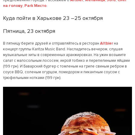
предложениях города. Расскажем о
Altbier
,
Мельница
,
Jord
,
Снег
на голову
,
Park Мисто
.
Куда пойти в Харькове 23 –25 октября
Пятница, 23 октября
В пятницу берите друзей и отправляйтесь в ресторан
Altbier
на
концерт группы Karitza Music Band. Насладитесь вечером, слушая
музыкальные хиты в современных аранжировках. На ужин возьмите
салат с малосольным лососем, икрой тобико и перепелиными яйцами
(199 грн). И Баварский бургер с томленым на гриле свиным ребром в
соусе BBQ, соленым огурцом, помидором и пикантным соусом с
трюфельными нотками (199 грн).