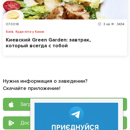
07.03.18
3
хв
3434
,
Київ
Куди піти у Києві
Киевский Green Garden: завтрак,
который всегда с тобой
Нужна информация о заведении?
Скачайте приложение!
Загрузите в
App Store
Доступно в
Google Play