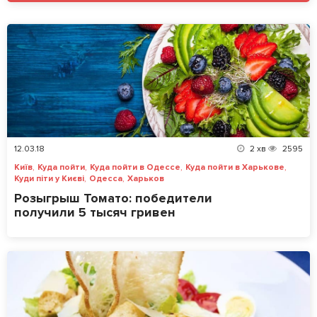
12.03.18
2
хв
2595
,
,
,
,
Київ
Куда пойти
Куда пойти в Одессе
Куда пойти в Харькове
,
,
Куди піти у Києві
Одесса
Харьков
Розыгрыш Томато: победители
получили 5 тысяч гривен