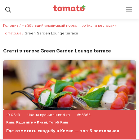
Головна
/
Найбільший український портал про їжу та ресторани. —
Tomato.ua
/
Green Garden Lounge terrace
Статті з тегом:
Green Garden Lounge terrace
19.06.19
Час на прочитання:
4
хв
3365
Київ
,
Куди піти у Києві
,
Топ-5 Київ
Где отметить свадьбу в Киеве — топ-5 ресторанов