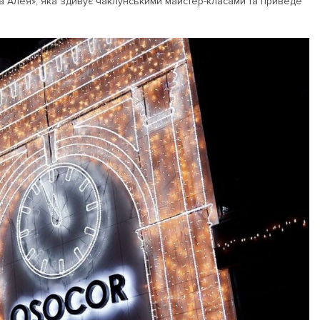
са Алея», яка здивує чаклунськими майстер-класами та приведе