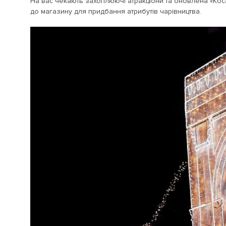
На вас чекають захоплюючі атракціони та оновлена ​​«Ко
до магазину для придбання атрибутів чарівництва.