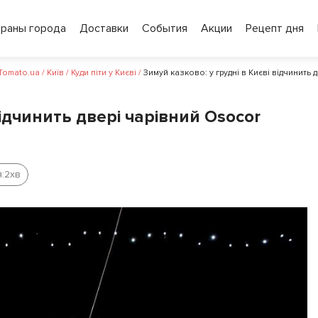
ораны города
Доставки
События
Акции
Рецепт дня
 Tomato.ua
/
Київ
/
Куди піти у Києві
/
Зимуй казково: у грудні в Києві відчинить 
відчинить двері чарівний Osocor
:
2
хв