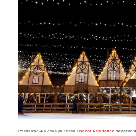
Розважальна локація Києва
Osocor Residence
перетворює