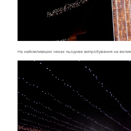
На найсміливіших чекає льодове випробування на великі