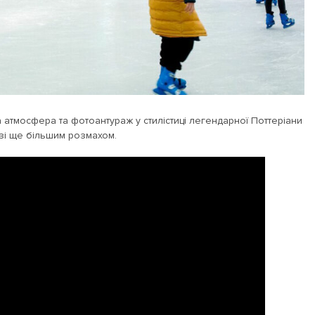
 атмосфера та фотоантураж у стилістиці легендарної Поттеріани
 зі ще більшим розмахом.