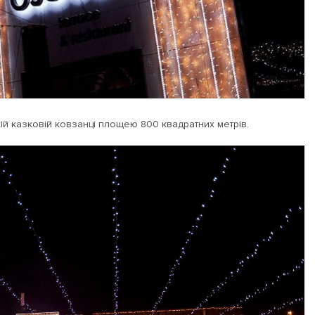
й казковій ковзанці площею 800 квадратних метрів.