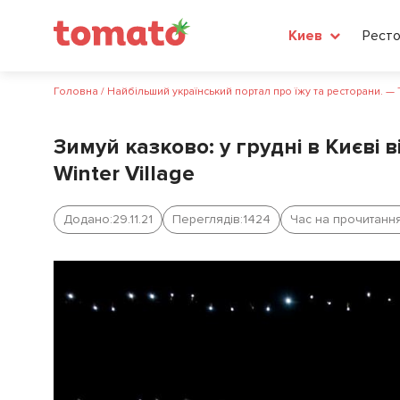
Рест
Киев
Головна
/
Найбільший український портал про їжу та ресторани. —
Зимуй казково: у грудні в Києві 
Winter Village
Додано:
29.11.21
Переглядів:
1424
Час на прочитання