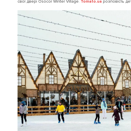
свої двері Osocor Winter Village.
Tomato.ua
розповість де