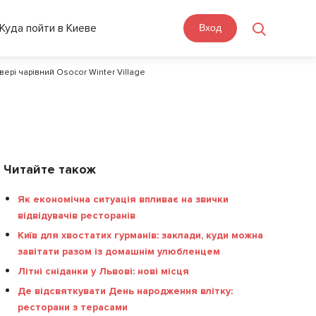
Куда пойти в Киеве
Вход
двері чарівний Osocor Winter Village
Читайте також
Як економічна ситуація впливає на звички
відвідувачів ресторанів
Київ для хвостатих гурманів: заклади, куди можна
завітати разом із домашнім улюбленцем
Літні сніданки у Львові: нові місця
Де відсвяткувати День народження влітку:
ресторани з терасами