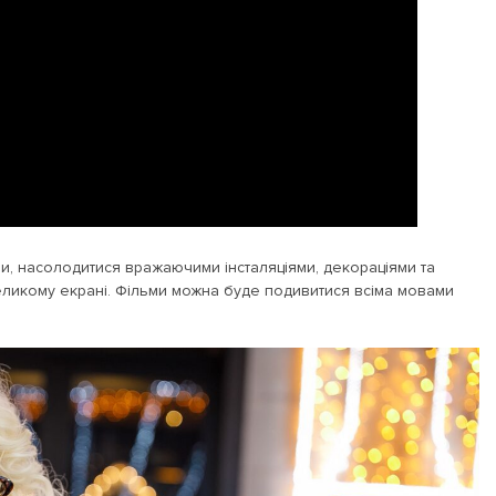
ни, насолодитися вражаючими інсталяціями, декораціями та
великому екрані. Фільми можна буде подивитися всіма мовами