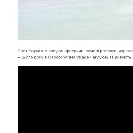
Вас неодмінно зивують феєричні зимові розваги, чарівна
– цього року в Osocor Winter Village чаклують та дивують