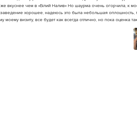
аже вкуснее чем в «Білий Налив» Но шаурма очень огорчила, к м
 заведение хорошее, надеюсь это была небольшая оплошность, т
моему визиту, все будет как всегда отлично, но пока оценка так
 тоже вкусные и все за вменяемые деньги, но очереди не реаль