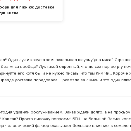
бори для пікніку: доставка
дів Києва
лал!! Один лук и капуста хотя заказывал шаурму"два мяса". Страшн
без мяса вообще? Лук такой едренный, что до сих пор во рту пече
инуйте его хотя бы, и не нужно писать, что там Ким Чи... Короче 
 Правда доставка порадовала. Привезли за 30мин и это один плю
одня удивили обслуживанием. Заказ ждали долго, а на просьбу
з! Как так? Просто вилочку попросил! БПШ на Большой Васильков
егда человеческий фактор оказывает большое влияние, к сожале