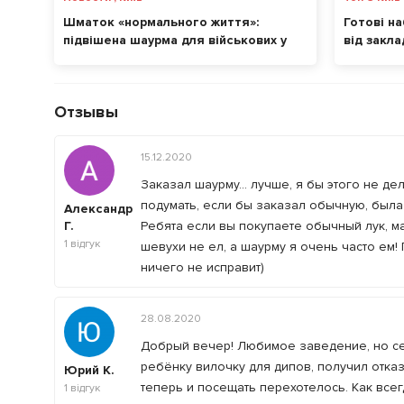
Шматок «нормального життя»:
Готові на
підвішена шаурма для військових у
від закла
БПШ у Києві
Отзывы
15.12.2020
Заказал шаурму... лучше, я бы этого не де
подумать, если бы заказал обычную, была 
Александр
Г.
Ребята если вы покупаете обычный лук, мар
1
відгук
шевухи не ел, а шаурму я очень часто ем!
ничего не исправит)
28.08.2020
Добрый вечер! Любимое заведение, но сег
ребёнку вилочку для дипов, получил отка
Юрий К.
теперь и посещать перехотелось. Как вс
1
відгук