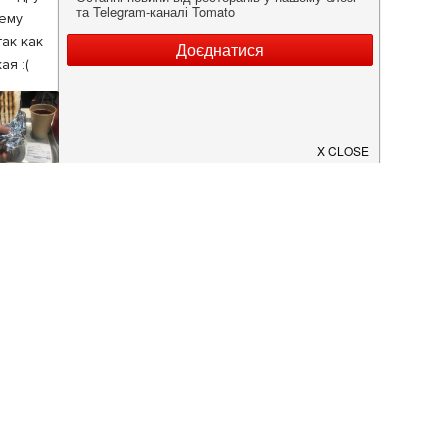
оему
ак как
ая :(
5
ные