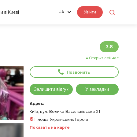
ти в Києві
UA
Увійти
3.8
Открыт сейчас
Позвонить
Залишити відгук
У закладки
Адрес:
Київ, вул. Велика Васильківська 21
Площа Українських Героїв
Показать на карте