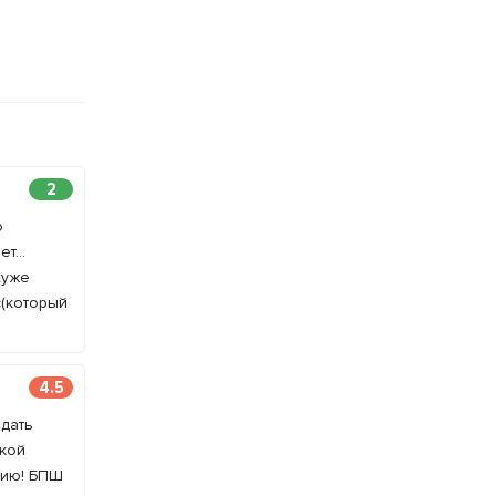
2
о
т...
хуже
с(который
4.5
 дать
ской
нию! БПШ