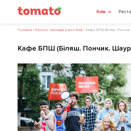
Ресто
Київ
Головна
/
Каталог закладів у місті Київ
/
Кафе БПШ (Біляш. Пончик.
Кафе БПШ (Біляш. Пончик. Шаур