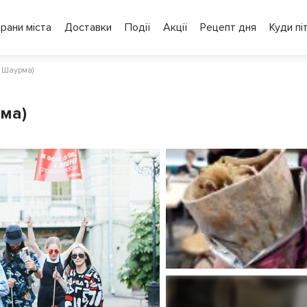
рани міста
Доставки
Події
Акції
Рецепт дня
Куди пі
 Шаурма)
ма)