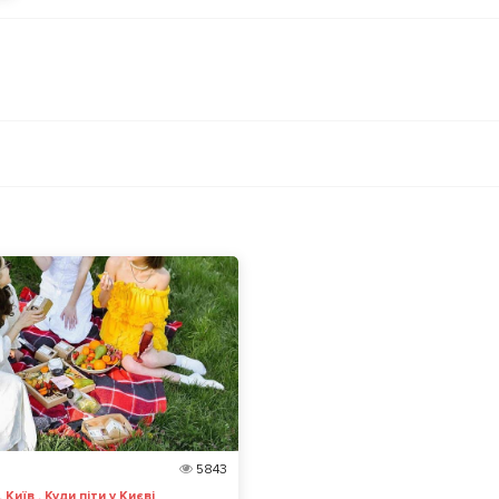
5843
 Київ , Куди піти у Києві