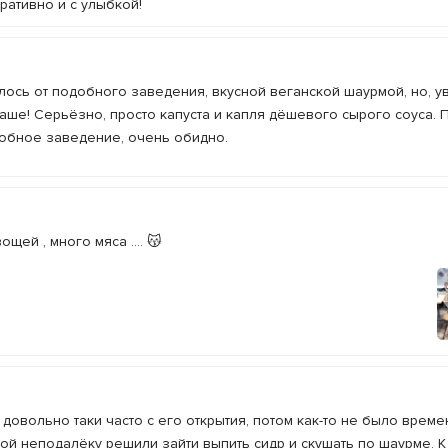
еративно и с улыбкой!
ось от подобного заведения, вкусной веганской шаурмой, но, увы
аше! Серьёзно, просто капуста и капля дёшевого сырого соуса. 
добное заведение, очень обидно.
щей , много мяса .... 😽
овольно таки часто с его открытия, потом как-то не было времен
ой неподалёку решили зайти выпить сидр и скушать по шаурме. К