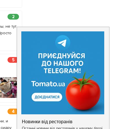
2
, не тут
Просто
5
4
и, и
 сидру