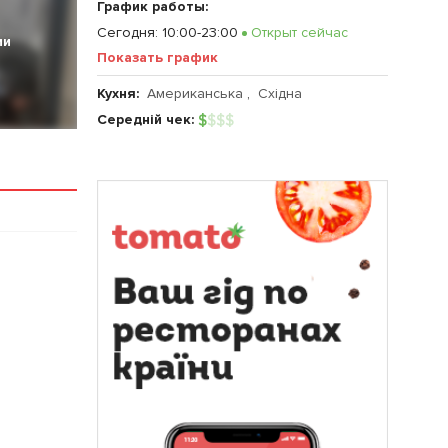
График работы:
Сегодня
:
10:00-23:00
Открыт сейчас
ии
Показать график
Кухня:
Американська
,
Східнa
Середній чек:
$
$
$
$