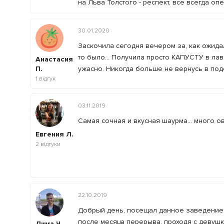
на Льва Толстого - респект, все всегда оп
30.01.2020
Заскочила сегодня вечером за, как ожидал
то было... Получила просто КАПУСТУ в лав
Анастасия
П.
ужасно. Никогда больше не вернусь в по
1
відгук
03.11.2019
Самая сочная и вкусная шаурма... много ово
Евгения Л.
2
відгуки
22.10.2019
Добрый день, посещал данное заведение д
после месяца перерыва, проходя с девушк
Дима Ч.