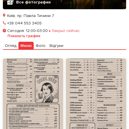
Все фотографии
Київ, пр. Павла Тичини 7
Позвонить
+38 044 553 3405
Сегодня
:
12:00-03:00
Закрыт сейчас
Забронировать столик
Показать график
Огляд
Меню
Фото
Відгуки
Залишити відгук
У закладки