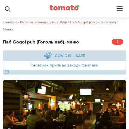
3.4
5
?
Головна
/
Каталог закладів у місті Київ
/
Паб Gogol pub (Гоголь паб)
/
Меню
Паб Gogol pub (Гоголь паб), меню
5
COVID19 - SAFE
Ресторан приймає заходи безпеки