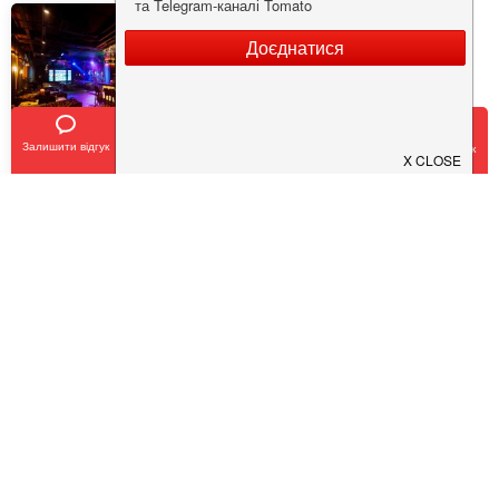
Залишити відгук
Позвонить
У закладки
Забронировать столик
SHEF
$
$
$
$
Кухня:
Європейська, Українська, Авторська
Тип:
Ресторан
,
Бар
COVID19 - SAFE
Pub 154
Pesto Cafe