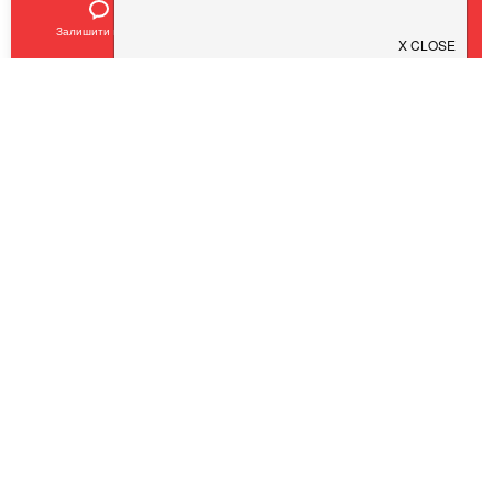
Залишити відгук
Позвонить
У закладки
SHEF
$
$
$
$
Кухня:
Європейська, Українська, Авторська
Тип:
Ресторан
,
Бар
COVID19 - SAFE
Pub 154
Pesto Cafe
$
$
$
$
$
$
$
$
Кухня:
Європейська, Італійська