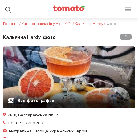
3.4
5
?
Головна
/
Каталог закладів у місті Київ
/
Кальянна Hardy
/
Фото
Кальянна Hardy, фото
?
Все фотографии
Київ, Бессарабська пл. 2
Позвонить
+38 073 271 0202
Театральна, Площа Українських Героїв
Залишити відгук
У закладки