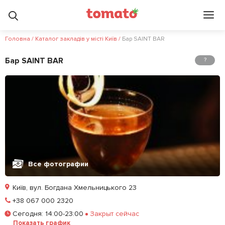
Головна
/
Каталог закладів у місті Київ
/
Бар SAINT BAR
Бар SAINT BAR
?
Все фотографии
Київ, вул. Богдана Хмельницького 23
Позвонить
+38 067 000 2320
Сегодня
:
14:00-23:00
Закрыт сейчас
Забронировать столик
Показать график