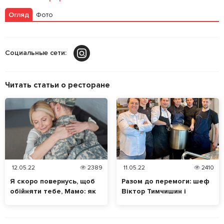
Огляд
Фото
Залишити відгук
У закладки
Социальные сети:
Читать статьи о ресторане
12.05.22
2389
11.05.22
2410
Я скоро повернусь, щоб
Разом до перемоги: шеф
обійняти тебе, Мамо: як
Віктор Тимчишин і
вітали зі святом мам
ресторан Guramma
наших захисників і
готують для захисників у
захисниць
Києві