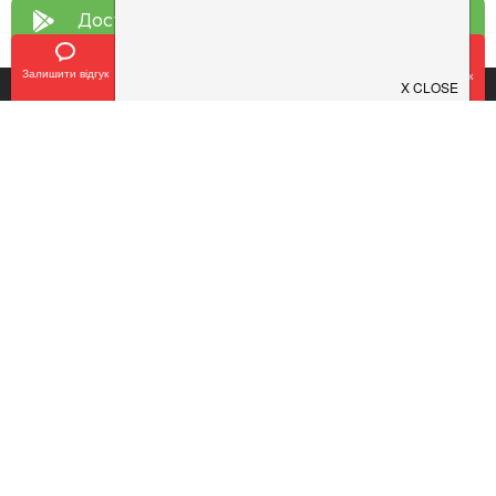
Доступно у
Google Play
Залишити відгук
Позвонить
У закладки
Забронировать столик
Про нас
Рецепт дня
Ресторанам
Новини
Контакти
Анонси
Куди піти
Здоров'я
Лайфхак
Мобільний додаток
Конфіденційність
Умови
Додати заклад
Продовжуючи використовувати наш сайт, ви погоджуєтеся з умовами
використання сервісу і політикою конфіденційності.
©2016 - 2026. tomato.ua