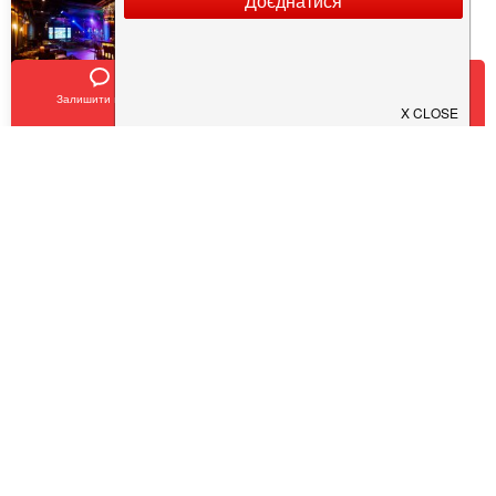
Залишити відгук
Позвонить
У закладки
SHEF
$
$
$
$
Кухня:
Європейська, Українська, Авторська
Тип:
Ресторан
,
Бар
COVID19 - SAFE
ChaCha
Pub 154
$
$
$
$
$
$
$
$