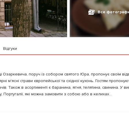
Все фотограф
Відгуки
і Озаркевича, поруч із собором святого Юра, пропонує своїм від
рні м'ясні страви європейської та східної кухонь. Гостям пропону
ів. Також в асортименті є баранина, ягня, телятина, свинина. У вин
у, Португалії, які можна замовити з собою або в келихах...