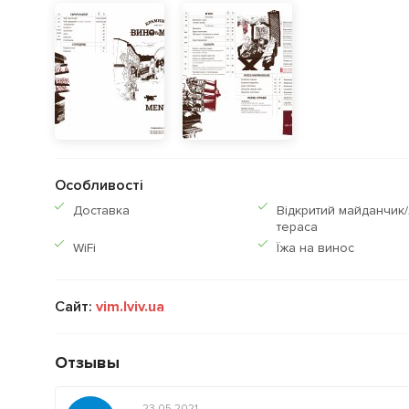
Особливості
Доставка
Відкритий майданчик/
тераса
WiFi
Їжа на винос
Сайт:
vim.lviv.ua
Отзывы
23.05.2021