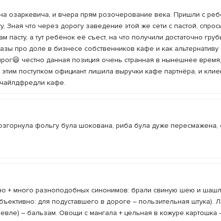
а озаркевича, и вчера прям розочерование века. Пришли с реб
, Зная что через дорогу заведение этой же сети с пастой, спрос
м пасту, а тут ребёнок её съест, на что получили достаточно груб
казы про доле в бизнесе собственников кафе и как альтернативу
ог😃 честно данная позиция очень странная в нынешнее время,
этим поступком официант лишила выручки кафе партнёра, и клие
 чайлдфредли кафе.
 розгорнула фольгу була шокована, риба була дуже пересмажена, 
но + много разноподобных синонимов: брали свиную шею и шашл
бъективно: для подуставшего в дороге – пользительная штука). 
евле) – бальзам. Овощи с мангала + цельная в кожуре картошка 