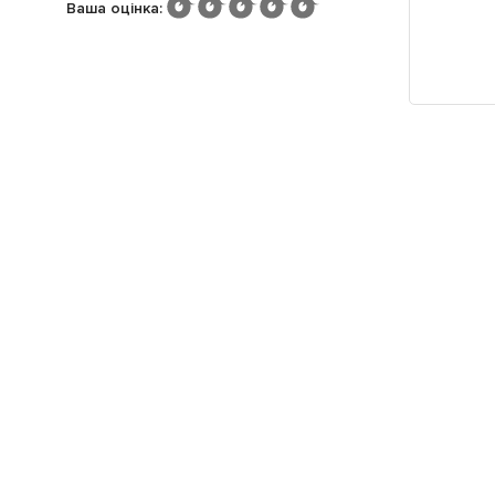
Ваша оцінка
:
Потрібна інформація про закла
Завантажуйте додаток!