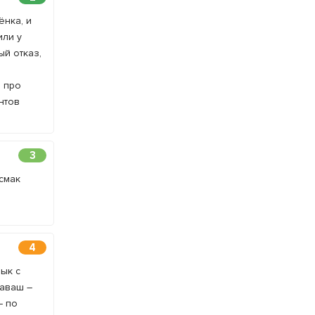
ёнка, и
или у
ый отказ,
 про
нтов
3
смак
4
ык с
Лаваш –
– по