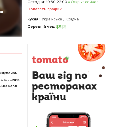
Сегодня
:
10:30-22:00
Открыт сейчас
Показать график
ии
Кухня:
Українська
,
Східнa
Середній чек:
$
$
$
$
відувачам
ють шашлик,
ній карті