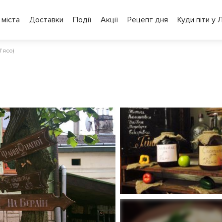
 міста
Доставки
Події
Акції
Рецепт дня
Куди піти у 
’ясо)