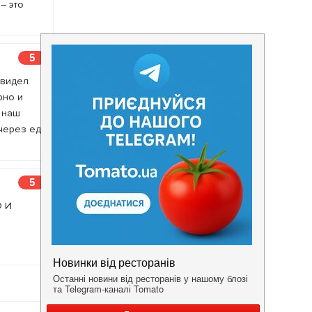
– это
5
увидел
рно и
 наш
 через еду
5
О И