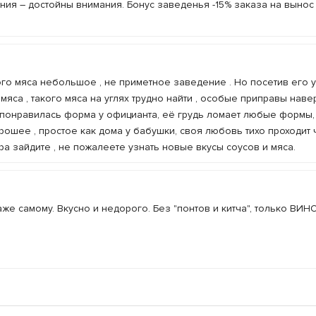
ния – достойны внимания. Бонус заведенья -15% заказа на вынос 
го мяса небольшое , не приметное заведение . Но посетив его 
яса , такого мяса на углях трудно найти , особые приправы наве
 понравилась форма у официанта, её грудь ломает любые формы,
рошее , простое как дома у бабушки, своя любовь тихо проходит
ра зайдите , не пожалеете узнать новые вкусы соусов и мяса.
же самому. Вкусно и недорого. Без "понтов и китча", только ВИН