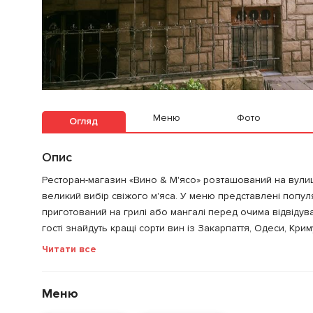
Меню
Фото
Огляд
Опис
Ресторан-магазин «Вино & М'ясо» розташований на вулиц
великий вибір свіжого м'яса. У меню представлені популя
приготований на грилі або мангалі перед очима відвідувач
гості знайдуть кращі сорти вин із Закарпаття, Одеси, Крим
Читати все
Меню