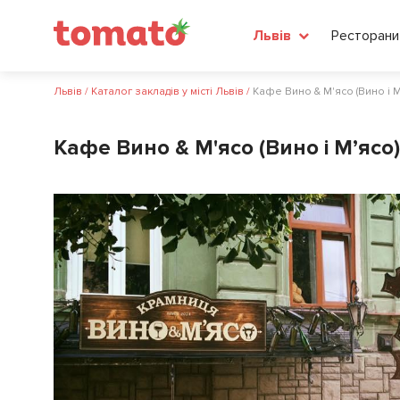
Ресторани
Львів
Львів
/
Каталог закладів у місті Львів
/
Кафе Вино & М'ясо (Вино і М
Кафе Вино & М'ясо (Вино і М’ясо)