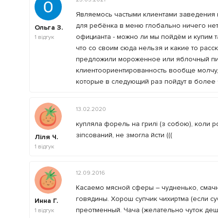
Являемось частыми клиентами заведения н
для ребёнка в меню глобально ничего нету
Ольга З.
официанта - можно ли мы пойдём и купим та
1
відгук
что со своим сюда нельзя и какие то расс
предложили мороженное или яблочный пир
клиентоориентированность вообще молчу, 
которые в следующий раз пойдут в более
13.02.2020
купляла форель на грилі (з собою), коли
зіпсований, не змогла йсти (((
Ліля Ч.
1
відгук
12.09.2016
Касаемо мясной сферы – чудненько, смач
говядины. Хорош супчик чихиртма (если су
Инна Г.
преотменный. Чача (желательно чуток деш
1
відгук