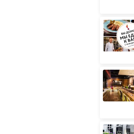
(
2
)
Українська
(
51
)
Ф'южн
(
2
)
Фаст-фуд
(
13
)
Французька
(
11
)
Халяль
(
3
)
Хоспер
(
3
)
Японська
(
63
)