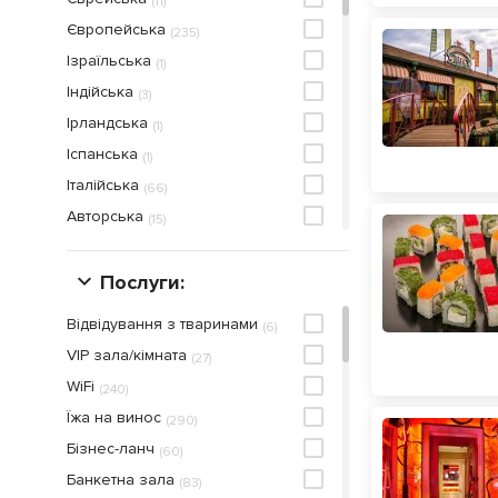
(
11
)
Європейська
(
235
)
Ізраїльська
(
1
)
Індійська
(
3
)
Ірландська
(
1
)
Іспанська
(
1
)
Італійська
(
66
)
Авторська
(
15
)
Азербайджанська
(
4
)
Азіатська
Послуги:
(
3
)
Американська
(
17
)
Відвідування з тваринами
(
6
)
Арабська
(
2
)
VIP зала/кімната
(
27
)
Аргентинська
(
1
)
WiFi
(
240
)
Афганська
(
1
)
Їжа на винос
(
290
)
Бельгійська
(
1
)
Бiзнес-ланч
(
60
)
Близькосхідна
(
4
)
Банкетна зала
(
83
)
Болгарська