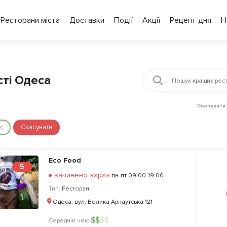
Ресторани міста
Доставки
Події
Акції
Рецепт дня
Н
сті Одеса
Сортувати 
Скасувати
Eco Food
5
зачинено зараз
пн-пт 09:00-19:00
Тип:
Ресторан
Одеса, вул. Велика Арнаутська 121
$
$
$
$
Середній чек: