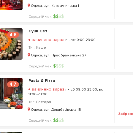
Одеса, вул. Катерининська 1
$
$
$
$
Середній чек:
Суші Сет
4.6
зачинено зараз
пн-вс 10:00-23:00
Тип:
Кафе
Одеса, вул. Преображенська 27
$
$
$
$
Середній чек:
Pasta & Pizza
4.7
зачинено зараз
пн-сб 09:00-23:00, вс
11:00-23:00
Тип:
Ресторан
Одеса, вул. Дерибасівська 18
Заброн
$
$
$
$
Середній чек: