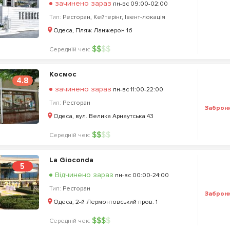
зачинено зараз
пн-вс 09:00-02:00
Тип:
Ресторан
,
Кейтерінг
,
Івент-локація
Одеса, Пляж Ланжерон 1б
$
$
$
$
Середній чек:
Космос
4.8
зачинено зараз
пн-вс 11:00-22:00
Тип:
Ресторан
Заброн
Одеса, вул. Велика Арнаутська 43
$
$
$
$
Середній чек:
La Gioconda
5
Відчинено зараз
пн-вс 00:00-24:00
Тип:
Ресторан
Заброн
Одеса, 2-й Лермонтовський пров. 1
$
$
$
$
Середній чек: