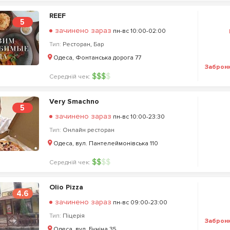
REEF
5
зачинено зараз
пн-вс 10:00-02:00
Тип:
Ресторан
,
Бар
Одеса, Фонтанська дорога 77
Заброн
$
$
$
$
Середній чек:
Very Smachno
5
зачинено зараз
пн-вс 10:00-23:30
Тип:
Онлайн ресторан
Одеса, вул. Пантелеймонівська 110
$
$
$
$
Середній чек:
Olio Pizza
4.6
зачинено зараз
пн-вс 09:00-23:00
Тип:
Піцерія
Заброн
Одеса, вул. Буніна 35