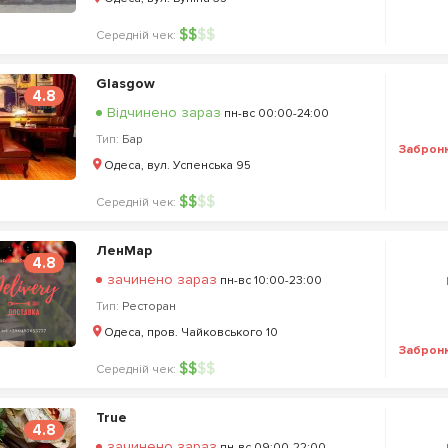
$
$
$
$
Середній чек:
Glasgow
4.8
Відчинено зараз
пн-вс 00:00-24:00
Тип:
Бар
Заброн
Одеса, вул. Успенська 95
$
$
$
$
Середній чек:
ЛенМар
4.8
зачинено зараз
пн-вс 10:00-23:00
Тип:
Ресторан
Одеса, пров. Чайковського 10
Заброн
$
$
$
$
Середній чек:
True
4.8
зачинено зараз
пн-вс 09:00-22:00