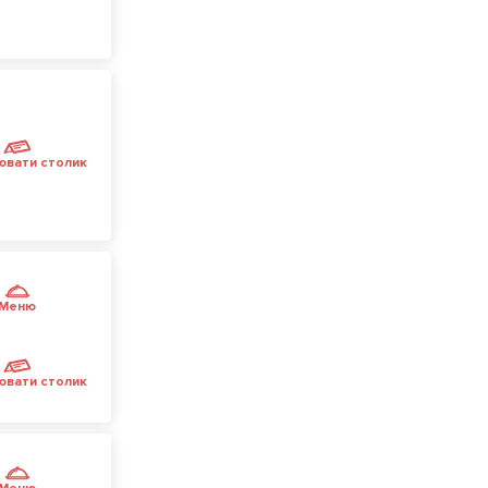
ювати столик
Меню
ювати столик