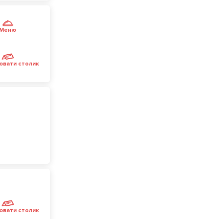
Меню
ювати столик
ювати столик