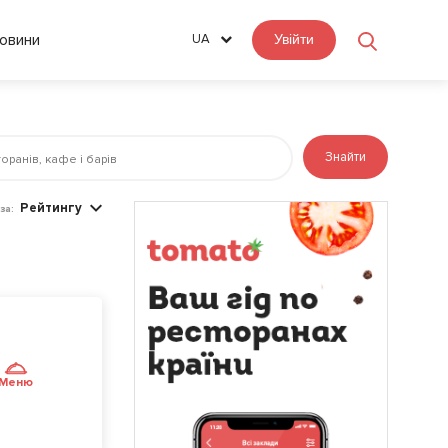
овини
UA
Увійти
Знайти
Рейтингу
за:
Меню