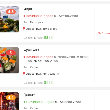
Цирк
4.8
зачинено зараз
пн-вс 11:00-24:00
Тип:
Ресторан
Одеса, вул. Інглезі 11/7
Заброн
$
$
$
$
Середній чек:
Суші Сет
5
зачинено зараз
пн 10:00-23:00, вт 10:00-
00:00, ср-вс 10:00-23:00
Тип:
Кафе
Одеса, вул. Кримська 71
$
$
$
$
Середній чек:
Гранат
4.4
Відчинено зараз
пн-вс 00:00-24:00
Тип:
Кафе