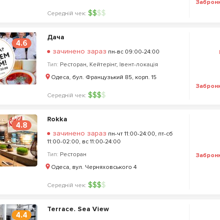
Заброн
$
$
$
$
Середній чек:
Дача
4.6
зачинено зараз
пн-вс 09:00-24:00
Тип:
Ресторан
,
Кейтерінг
,
Івент-локація
Одеса, бул. Французький 85, корп. 15
Заброн
$
$
$
$
Середній чек:
Rokka
4.8
зачинено зараз
пн-чт 11:00-24:00, пт-сб
11:00-02:00, вс 11:00-24:00
Тип:
Ресторан
Заброн
Одеса, вул. Черняховського 4
$
$
$
$
Середній чек:
Terrace. Sea View
4.4