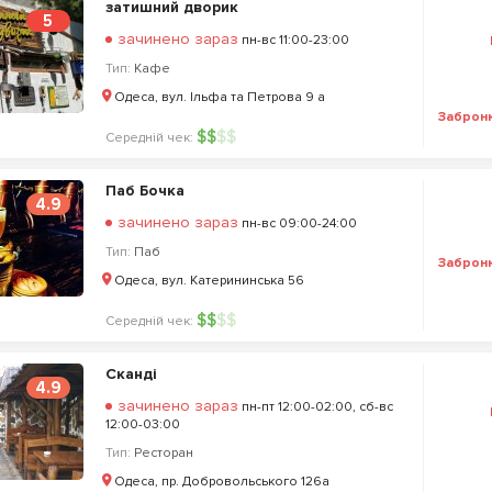
затишний дворик
5
зачинено зараз
пн-вс 11:00-23:00
Тип:
Кафе
Одеса, вул. Ільфа та Петрова 9 а
Заброн
$
$
$
$
Середній чек:
Паб Бочка
4.9
зачинено зараз
пн-вс 09:00-24:00
Тип:
Паб
Заброн
Одеса, вул. Катерининська 56
$
$
$
$
Середній чек:
Сканді
4.9
зачинено зараз
пн-пт 12:00-02:00, сб-вс
12:00-03:00
Тип:
Ресторан
Одеса, пр. Добровольського 126а