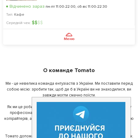
Відчинено зараз
пн-пт 11:00-22:00, сб-вс 11:00-22:30
Тип:
Кафе
$
$
$
$
Середній чек:
Меню
О команде Tomato
Ми - це невелика команда ентузіастів з України. Ми поставили перед
собою місію: зробити так, щоб де б в Україні ви не знаходилися, ви
завжди могли смачно поїсти.
Як ми це робимо? Для початку, ми зібрали приголомшливу команду
професіоналів - фахівців з дизайну, програмування, маркетингу,
копірайтерів, а за сумісництвом - любителів гарної їжі. З їх допомогою
ми створили Томато.
Томато допомагає своїм користувачам знайти цікаві місця неподалік.