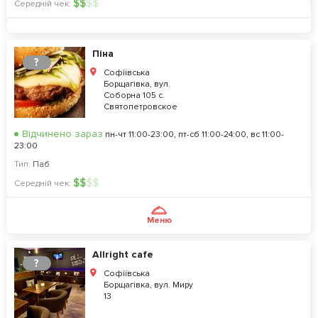
$
$
$
$
Середній чек:
Піна
?
Софіївська
Борщагівка, вул.
Соборна 105 с.
Святопетровское
Відчинено зараз
пн-чт 11:00-23:00, пт-сб 11:00-24:00, вс 11:00-
23:00
Тип:
Паб
$
$
$
$
Середній чек:
Меню
Allright cafe
?
Софіївська
Борщагівка, вул. Миру
13