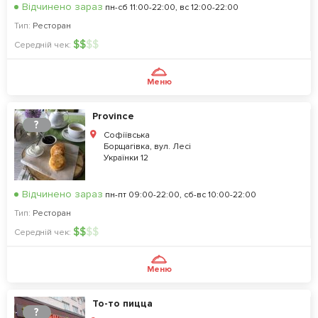
Відчинено зараз
пн-сб 11:00-22:00, вс 12:00-22:00
Тип:
Ресторан
$
$
$
$
Середній чек:
Меню
Province
?
Софіївська
Борщагівка, вул. Лесі
Українки 12
Відчинено зараз
пн-пт 09:00-22:00, сб-вс 10:00-22:00
Тип:
Ресторан
$
$
$
$
Середній чек:
Меню
То-то пицца
?