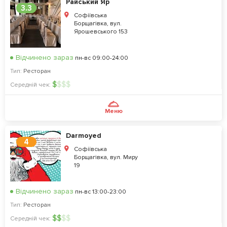
Райський Яр
3.3
Софіївська
Борщагівка, вул.
Ярошевського 153
Відчинено зараз
пн-вс 09:00-24:00
Тип:
Ресторан
$
$
$
$
Середній чек:
Меню
Darmoyed
4
Софіївська
Борщагівка, вул. Миру
19
Відчинено зараз
пн-вс 13:00-23:00
Тип:
Ресторан
$
$
$
$
Середній чек: