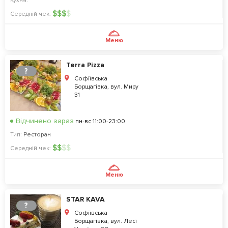
Кухня:
$
$
$
$
Середній чек:
Меню
Terra Pizza
?
Софіївська
Борщагівка, вул. Миру
31
Відчинено зараз
пн-вс 11:00-23:00
Тип:
Ресторан
$
$
$
$
Середній чек:
Меню
STAR KAVA
?
Софіївська
Борщагівка, вул. Лесі