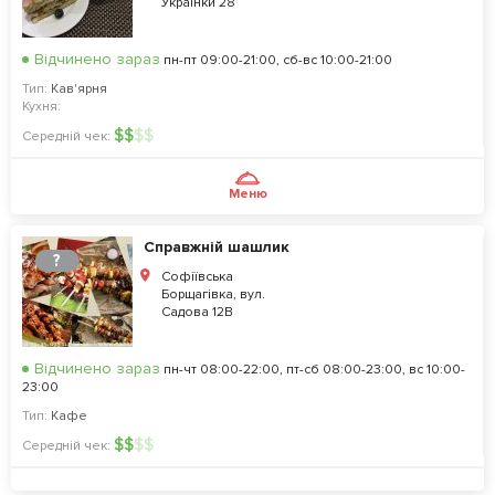
Українки 28
Відчинено зараз
пн-пт 09:00-21:00, сб-вс 10:00-21:00
Тип:
Кав'ярня
Кухня:
$
$
$
$
Середній чек:
Меню
Справжній шашлик
?
Софіївська
Борщагівка, вул.
Садова 12В
Відчинено зараз
пн-чт 08:00-22:00, пт-сб 08:00-23:00, вс 10:00-
23:00
Тип:
Кафе
$
$
$
$
Середній чек: