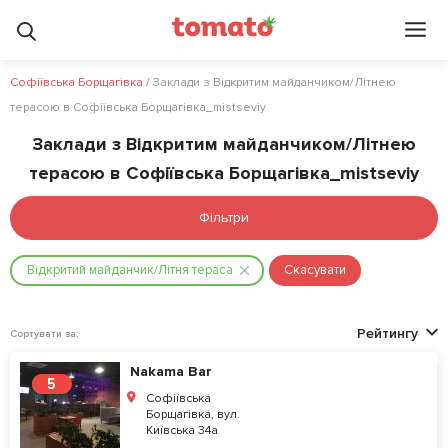
Софіївська Борщагівка
/
Заклади з Відкритим майданчиком/Літнею
терасою в Софіївська Борщагівка_mistseviy
Заклади з Відкритим майданчиком/Літнею
терасою в Софіївська Борщагівка_mistseviy
Фільтри
Відкритий майданчик/Літня тераса
Скасувати
Рейтингу
Сортувати за:
Nakama Bar
5
Софіївська
Борщагівка, вул.
Київська 34а