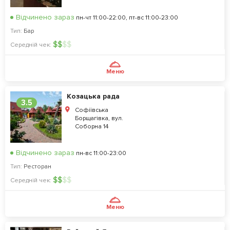
Відчинено зараз
пн-чт 11:00-22:00, пт-вс 11:00-23:00
Тип:
Бар
$
$
$
$
Середній чек:
Меню
Козацька рада
3.5
Софіївська
Борщагівка, вул.
Соборна 14
Відчинено зараз
пн-вс 11:00-23:00
Тип:
Ресторан
$
$
$
$
Середній чек:
Меню