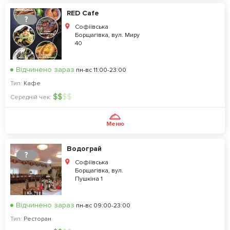
RED Cafe
?
Софіївська
Борщагівка, вул. Миру
40
Відчинено зараз
пн-вс 11:00-23:00
Тип:
Кафе
$
$
$
$
Середній чек:
Меню
Водограй
?
Софіївська
Борщагівка, вул.
Пушкіна 1
Відчинено зараз
пн-вс 09:00-23:00
Тип:
Ресторан