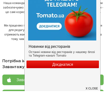
Наша команда регулярно зв'язується з ресторанами - таким чином ми
забезпечуємо актуальність інформації. Друга частина нашої команди -
це самі користувачі, які діляться своїми враженнями і допомагають
один одному у виборі кращих місць.
Ми працюємо і з ресторанами. Для них ми надаємо зручні інструменти
для редагування інформації про себе - в результаті відвідувачі
отримають максимум інформації, а ресторан зможе зосередитися на
тому, чим він любить займатися більше всього - смачній їжі.
Потрібна інформація про заклад?
Завантажуйте додаток!
Завантажте у
App Store
Доступно у
Google Play