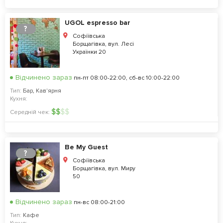
UGOL espresso bar
?
Софіївська
Борщагівка, вул. Лесі
Українки 20
Відчинено зараз
пн-пт 08:00-22:00, сб-вс 10:00-22:00
Тип:
Бар
,
Кав'ярня
Кухня:
$
$
$
$
Середній чек:
Be My Guest
?
Софіївська
Борщагівка, вул. Миру
50
Відчинено зараз
пн-вс 08:00-21:00
Тип:
Кафе