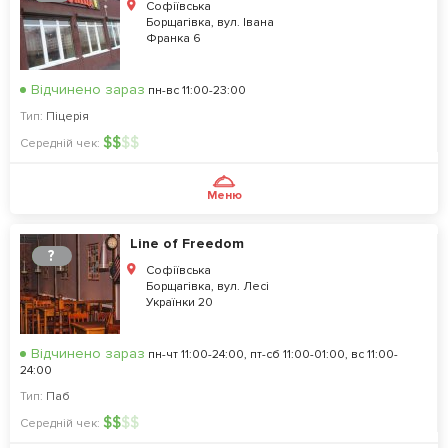
Софіївська
Борщагівка, вул. Івана
Франка 6
Відчинено зараз
пн-вс 11:00-23:00
Тип:
Піцерія
$
$
$
$
Середній чек:
Меню
Line of Freedom
?
Софіївська
Борщагівка, вул. Лесі
Українки 20
Відчинено зараз
пн-чт 11:00-24:00, пт-сб 11:00-01:00, вс 11:00-
24:00
Тип:
Паб
$
$
$
$
Середній чек: