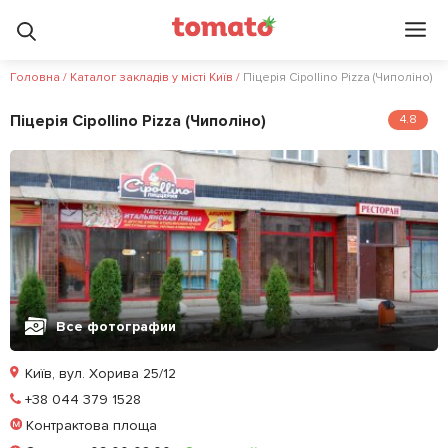
Головна
/
Каталог закладів у місті Київ
/
Піцерія Cipollino Pizza (Чиполіно)
Піцерія Cipollino Pizza (Чиполіно)
4.8
Все фотографии
Київ, вул. Хорива 25/12
Позвонить
+38 044 379 1528
Контрактова площа
Залишити відгук
У закладки