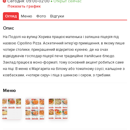
Сегодня
:
09:00-02:00
Открыт сейчас
Показать график
Огляд
Меню
Фото
Відгуки
Опис
На Подолі на вулиці Хорива працює маленька і затишна піцерія під
назвою Cipollino Pizza. Аскетичний інтер'єр приміщення, в якому лише
чотири столики, прикрашений відкритою кухнею, де на очах
відвідувачів господар піцерії пече традиційне італійське блюдо.
Заклад працює в моно-форматі, тому основний акцент робиться саме
на піці. В меню є Маргарита на білому або томатному соусі, кальцоне з
ковбасками, «чотири сиру» і піца з шинкою і сиром, з грибами.
Меню