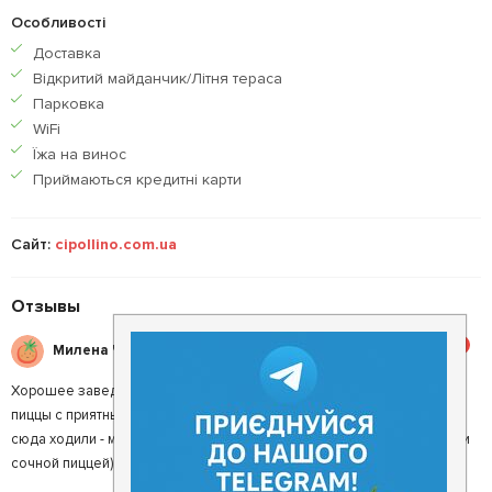
Особливості
Доставка
Відкритий майданчик/Літня тераса
Парковка
WiFi
Їжа на винос
Приймаються кредитнi карти
Сайт:
cipollino.com.ua
Отзывы
5
Милена Ч.
Хорошее заведение, в котором можно покушать очень вкусной
пиццы с приятными напитками) Мы уже с подругами несколько раз
сюда ходили - мы точно набрали пару килограммов с такой вкусной и
сочной пиццей)