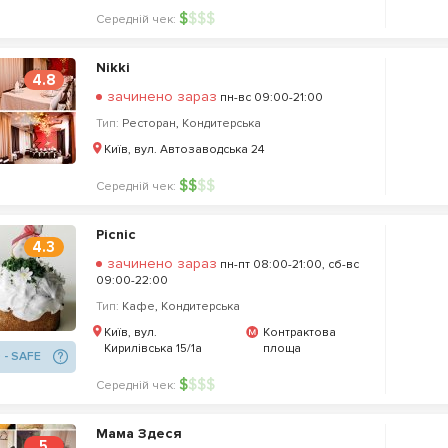
$
$
$
$
Середній чек:
Nikki
4.8
зачинено зараз
пн-вс 09:00-21:00
Тип:
Ресторан
,
Кондитерська
Київ, вул. Автозаводська 24
$
$
$
$
Середній чек:
Picnic
4.3
зачинено зараз
пн-пт 08:00-21:00, сб-вс
09:00-22:00
Тип:
Кафе
,
Кондитерська
Київ, вул.
Контрактова
Кирилівська 15/1а
площа
 - SAFE
$
$
$
$
Середній чек:
Мама Здеся
5