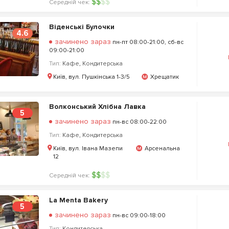
$
$
$
$
Середній чек:
Віденські Булочки
4.6
зачинено зараз
пн-пт 08:00-21:00, сб-вс
09:00-21:00
Тип:
Кафе
,
Кондитерська
Київ, вул. Пушкінська 1-3/5
Хрещатик
Волконський Хлібна Лавка
5
зачинено зараз
пн-вс 08:00-22:00
Тип:
Кафе
,
Кондитерська
Київ, вул. Івана Мазепи
Арсенальна
12
$
$
$
$
Середній чек:
La Menta Bakery
5
зачинено зараз
пн-вс 09:00-18:00
Тип:
Кондитерська