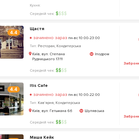
Кухня:
$
$
$
$
Середній чек:
Щастя
4.4
зачинено зараз
пн-вс 10:00-23:00
Тип:
Ресторан
,
Кондитерська
Київ, вул. Степана
Іподром
Рудницького 17/11
Заброн
$
$
$
$
Середній чек:
Itis Cafe
4.4
зачинено зараз
пн-вс 10:00-22:00
Тип:
Кав'ярня
,
Кондитерська
Київ, вул. Гетьмана 6б
Шулявська
Заброн
$
$
$
$
Середній чек:
Маша Кейк