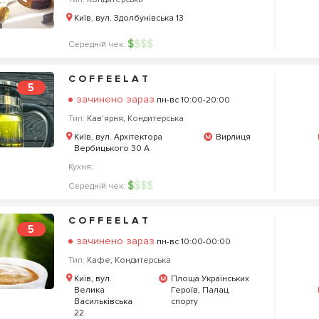
Київ, вул. Здолбунівська 13
$
$
$
$
Середній чек:
C O F F E E L A T
5
зачинено зараз
пн-вс 10:00-20:00
Тип:
Кав'ярня
,
Кондитерська
Київ, вул. Архітектора
Вирлиця
Вербицького 30 А
Кухня:
$
$
$
$
Середній чек:
C O F F E E L A T
5
зачинено зараз
пн-вс 10:00-00:00
Тип:
Кафе
,
Кондитерська
Київ, вул.
Площа Українських
Велика
Героїв, Палац
Васильківська
спорту
22