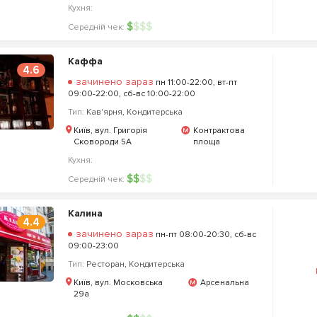
Кухня:
$
$
$
$
Середній чек:
Каффа
4.6
зачинено зараз
пн 11:00-22:00, вт-пт
09:00-22:00, сб-вс 10:00-22:00
Тип:
Кав'ярня
,
Кондитерська
Київ, вул. Григорія
Контрактова
Сковороди 5А
площа
Кухня:
$
$
$
$
Середній чек:
Калина
4.4
зачинено зараз
пн-пт 08:00-20:30, сб-вс
09:00-23:00
Тип:
Ресторан
,
Кондитерська
Київ, вул. Московська
Арсенальна
29а