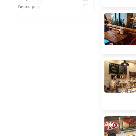
Вирлиця
(
6
)
Виставковий центр
(
29
)
Вокзальна
(
92
)
Героїв Дніпра
(
15
)
Голосіївська
(
19
)
Гідропарк
(
8
)
Дарниця
(
42
)
Деміївська
(
14
)
Дніпро
(
11
)
Дорогожичі
(
20
)
Житомирська
(
28
)
Звіринецька
(
59
)
Золоті ворота
(
176
)
Кловська
(
45
)
Контрактова площа
(
236
)
Либідська
(
44
)