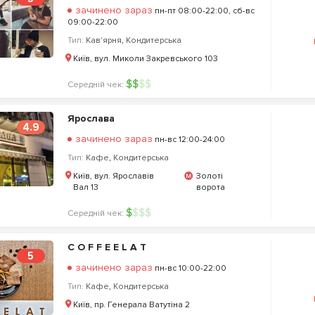
зачинено зараз
пн-пт 08:00-22:00, сб-вс
09:00-22:00
Тип:
Кав'ярня
,
Кондитерська
Київ, вул. Миколи Закревського 103
$
$
$
$
Середній чек:
Ярослава
4.9
зачинено зараз
пн-вс 12:00-24:00
Тип:
Кафе
,
Кондитерська
Київ, вул. Ярославів
Золоті
Вал 13
ворота
$
$
$
$
Середній чек:
C O F F E E L A T
5
зачинено зараз
пн-вс 10:00-22:00
Тип:
Кафе
,
Кондитерська
Київ, пр. Генерала Ватутіна 2