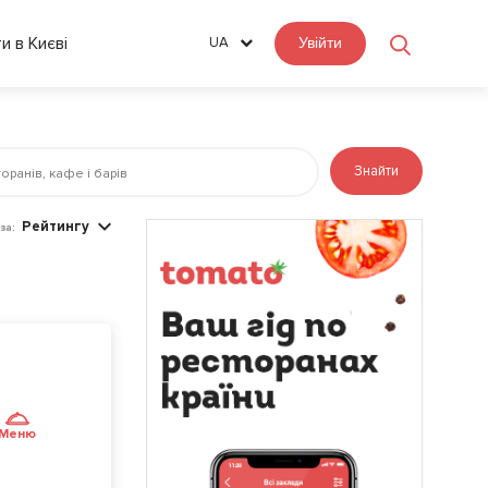
ти в Києві
UA
Увійти
Знайти
Рейтингу
за:
Меню