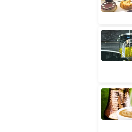
Лук'янівська
(
71
)
Лівобережна
(
63
)
Лісова
(
22
)
Майдан Незалежності
(
167
)
Мінська
(
88
)
Нивки
(
21
)
Оболонь
(
70
)
Олімпійська
(
104
)
Осокорки
(
77
)
Палац Україна
(
55
)
Палац спорту
(
166
)
Печерська
(
59
)
Площа Українських Героїв
(
196
)
Позняки
(
107
)
Політехнічний інститут
(
39
)
Почайна
(
47
)