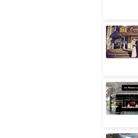
Поштова площа
(
87
)
Святошин
(
10
)
Сирець
(
9
)
Славутич
(
13
)
Тараса Шевченка
(
31
)
Театральна
(
148
)
Теремки
(
27
)
Університет
(
102
)
Харківська
(
24
)
Хрещатик
(
74
)
Червоний хутір
(
1
)
Чернігівська
(
29
)
Шулявська
(
66
)