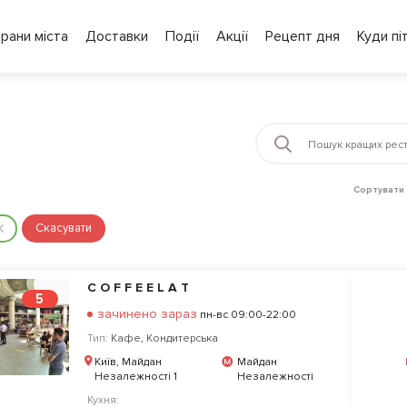
рани міста
Доставки
Події
Акції
Рецепт дня
Куди пі
Сортувати 
Скасувати
C O F F E E L A T
5
зачинено зараз
пн-вс 09:00-22:00
Тип:
Кафе
,
Кондитерська
Київ, Майдан
Майдан
Незалежності 1
Незалежності
Кухня: