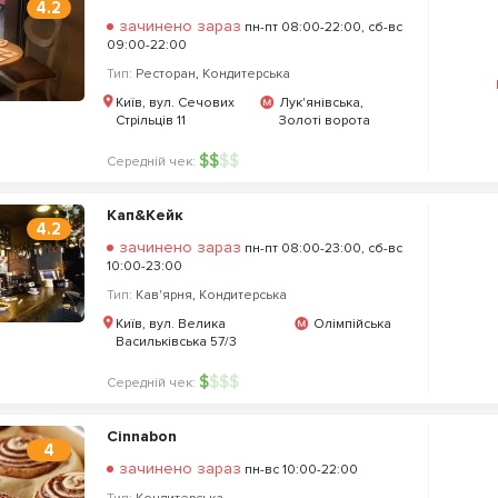
4.2
зачинено зараз
пн-пт 08:00-22:00, сб-вс
09:00-22:00
Тип:
Ресторан
,
Кондитерська
Київ, вул. Сечових
Лук'янівська,
Стрільців 11
Золоті ворота
$
$
$
$
Середній чек:
Кап&Кейк
4.2
зачинено зараз
пн-пт 08:00-23:00, сб-вс
10:00-23:00
Тип:
Кав'ярня
,
Кондитерська
Київ, вул. Велика
Олімпійська
Васильківська 57/3
$
$
$
$
Середній чек:
Cinnabon
4
зачинено зараз
пн-вс 10:00-22:00