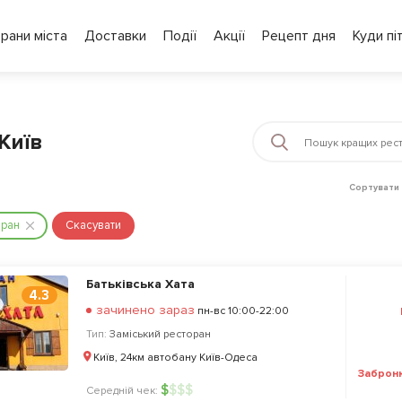
рани міста
Доставки
Події
Акції
Рецепт дня
Куди пі
Київ
Сортувати 
оран
Скасувати
Батьківська Хата
4.3
зачинено зараз
пн-вс 10:00-22:00
Тип:
Заміський ресторан
Київ, 24км автобану Київ-Одеса
Заброн
$
$
$
$
Середній чек: