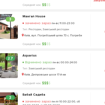
Заброн
$
$
$
$
Середній чек:
Мангал House
3
зачинено зараз
пн-вс 11:00-23:00
Тип:
Ресторан
,
Заміський ресторан
Київ, вул. Погребський шлях 73 с. Погреби
$
$
$
$
Середній чек:
Aquarius
2.7
Відчинено зараз
пн-вс 00:00-24:00
Тип:
Заміський ресторан
Київ, Дніпровське шосе 17-й км
$
$
$
$
Середній чек:
Бабай Садиба
2
зачинено зараз
пн-пт 10:00-22:00, сб