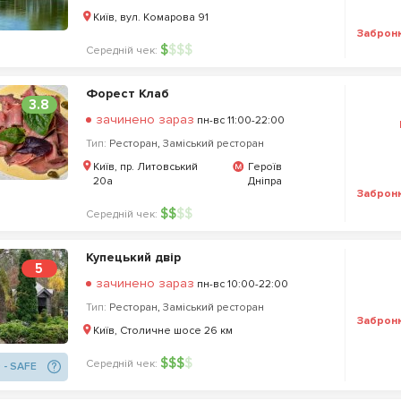
Київ, вул. Комарова 91
Заброн
$
$
$
$
Середній чек:
Форест Клаб
3.8
зачинено зараз
пн-вс 11:00-22:00
Тип:
Ресторан
,
Заміський ресторан
Київ, пр. Литовський
Героїв
20a
Дніпра
Заброн
$
$
$
$
Середній чек:
Купецький двір
5
зачинено зараз
пн-вс 10:00-22:00
Тип:
Ресторан
,
Заміський ресторан
Заброн
Київ, Столичне шосе 26 км
$
$
$
$
Середній чек:
 - SAFE