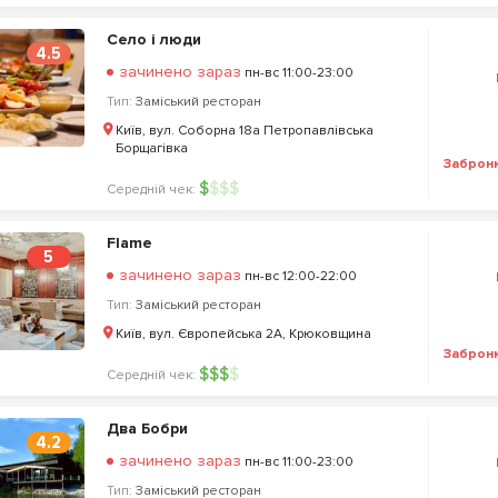
Село і люди
4.5
зачинено зараз
пн-вс 11:00-23:00
Тип:
Заміський ресторан
Київ, вул. Соборна 18а Петропавлівська
Борщагівка
Заброн
$
$
$
$
Середній чек:
Flame
5
зачинено зараз
пн-вс 12:00-22:00
Тип:
Заміський ресторан
Київ, вул. Європейська 2А, Крюковщина
Заброн
$
$
$
$
Середній чек:
Два Бобри
4.2
зачинено зараз
пн-вс 11:00-23:00
Тип:
Заміський ресторан