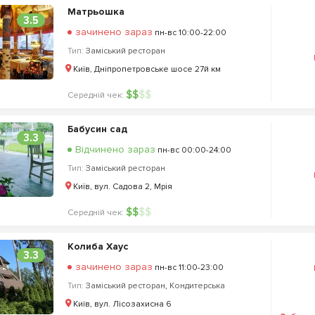
Матрьошка
3.5
зачинено зараз
пн-вс 10:00-22:00
Тип:
Заміський ресторан
Київ, Дніпропетровське шосе 27й км
$
$
$
$
Середній чек:
Бабусин сад
3.3
Відчинено зараз
пн-вс 00:00-24:00
Тип:
Заміський ресторан
Київ, вул. Садова 2, Мрія
$
$
$
$
Середній чек:
Колиба Хаус
3.3
зачинено зараз
пн-вс 11:00-23:00
Тип:
Заміський ресторан
,
Кондитерська
Київ, вул. Лісозахисна 6