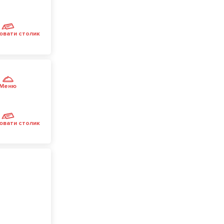
ювати столик
Меню
ювати столик