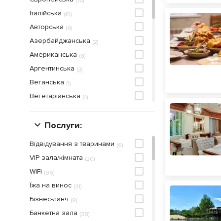
(
74
)
Італійська
(
15
)
Авторська
(
9
)
Азербайджанська
(
2
)
Американська
(
8
)
Аргентинська
(
3
)
Веганська
(
1
)
Вегетаріанська
(
4
)
Випічка
(
1
)
Вірменська
Послуги:
(
2
)
Грузинська
(
7
)
Відвідування з тваринами
(
6
)
Закарпатська
(
1
)
VIP зала/кімната
(
20
)
Здорова Їжа
(
3
)
WiFi
(
96
)
Кавказька
(
2
)
Їжа на винос
(
31
)
Мангал-меню
(
12
)
Бiзнес-ланч
(
8
)
Мексиканська
(
1
)
Банкетна зала
(
38
)
Морепродукти