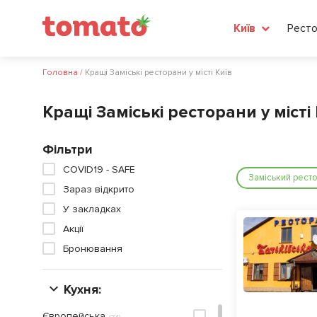
Ресто
Київ
Головна
/
Кращі Заміські ресторани у місті Київ
Кращі Заміські ресторани у місті 
Фільтри
COVID19 - SAFE
Заміський рест
Зараз відкрито
У закладках
Акції
Бронювання
Кухня:
Європейська