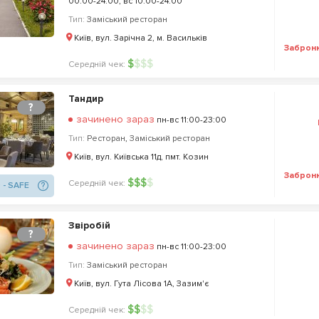
00:00-24:00, вс 10:00-24:00
Тип:
Заміський ресторан
Київ, вул. Зарічна 2, м. Васильків
Заброн
$
$
$
$
Середній чек:
Тандир
?
зачинено зараз
пн-вс 11:00-23:00
Тип:
Ресторан
,
Заміський ресторан
Київ, вул. Київська 11д, пмт. Козин
Заброн
$
$
$
$
Середній чек:
 - SAFE
Звіробій
?
зачинено зараз
пн-вс 11:00-23:00
Тип:
Заміський ресторан
Київ, вул. Гута Лісова 1А, Зазим'є
$
$
$
$
Середній чек: