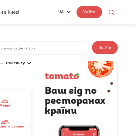
ти в Києві
UA
Увійти
Знайти
Рейтингу
за:
Меню
ювати столик