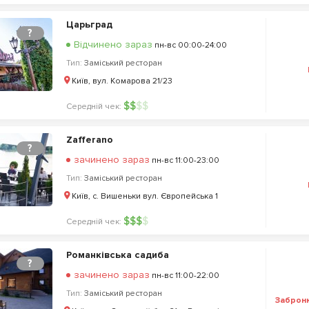
Царьград
?
Відчинено зараз
пн-вс 00:00-24:00
Тип:
Заміський ресторан
Київ, вул. Комарова 21/23
$
$
$
$
Середній чек:
Zafferano
?
зачинено зараз
пн-вс 11:00-23:00
Тип:
Заміський ресторан
Київ, с. Вишеньки вул. Європейська 1
$
$
$
$
Середній чек:
Романківська садиба
?
зачинено зараз
пн-вс 11:00-22:00
Тип:
Заміський ресторан
Заброн