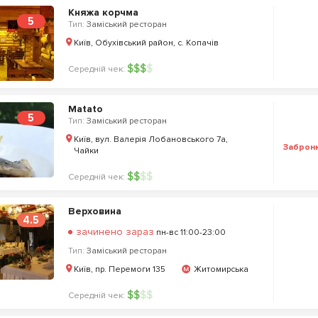
Княжа корчма
5
Тип:
Заміський ресторан
Київ, Обухівський район, с. Копачів
$
$
$
$
Середній чек:
Matato
5
Тип:
Заміський ресторан
Київ, вул. Валерія Лобановського 7а,
Заброн
Чайки
$
$
$
$
Середній чек:
Верховина
4.5
зачинено зараз
пн-вс 11:00-23:00
Тип:
Заміський ресторан
Київ, пр. Перемоги 135
Житомирська
$
$
$
$
Середній чек: