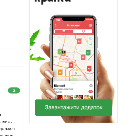
2
и
рались
 должен
ловеком