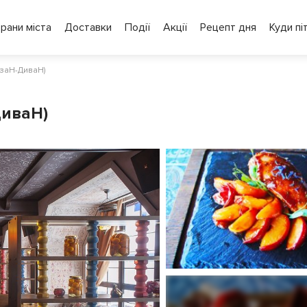
рани міста
Доставки
Події
Акції
Рецепт дня
Куди пі
азаН-ДиваН)
ДиваН)