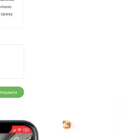
солоно
 сразу
лікувати