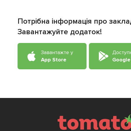
Потрібна інформація про закла
Завантажуйте додаток!
Завантажте у
Доступ
App Store
Google