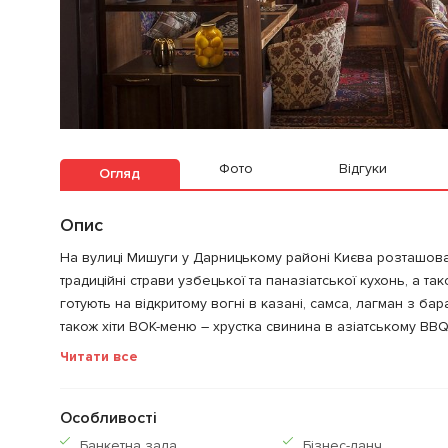
Фото
Відгуки
Огляд
Опис
На вулиці Мишуги у Дарницькому районі Києва розташова
традиційні страви узбецької та паназіатської кухонь, а та
готують на відкритому вогні в казані, самса, лагман з бара
також хіти ВОК-меню – хрустка свинина в азіатському BBQ 
Читати все
Особливості
Банкетна зала
Бiзнес-ланч