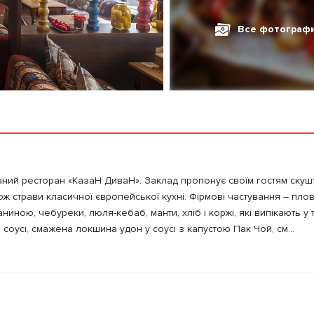
Все фотограф
ний ресторан «КазаН ДиваН». Заклад пропонує своїм гостям скуш
кож страви класичної європейської кухні. Фірмові частування – плов
ниною, чебуреки, люля-кебаб, манти, хліб і коржі, які випікають у т
соусі, смажена локшина удон у соусі з капустою Пак Чой, см...