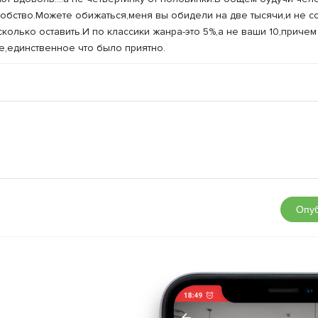
жлобство.Можете обижаться,меня вы обидели на две тысячи,и не 
олько оставить.И по классики жанра-это 5%,а не ваши 10,причем
,единственное что было приятно.
Опуб