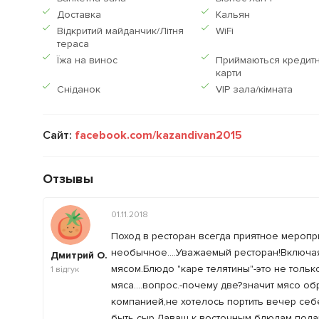
Доставка
Кальян
Відкритий майданчик/Літня
WiFi
тераса
Їжа на винос
Приймаються кредитн
карти
Сніданок
VIP зала/кімната
Сайт:
facebook.com/kazandivan2015
Отзывы
01.11.2018
Поход в ресторан всегда приятное меропр
необычное....Уважаемый ресторан!Включа
Дмитрий О.
мясом.Блюдо "каре телятины"-это не только 
1
відгук
мяса....вопрос.-почему две?значит мясо об
компанией,не хотелось портить вечер себе
быть сыр.Лаваш к восточным блюдам подаю