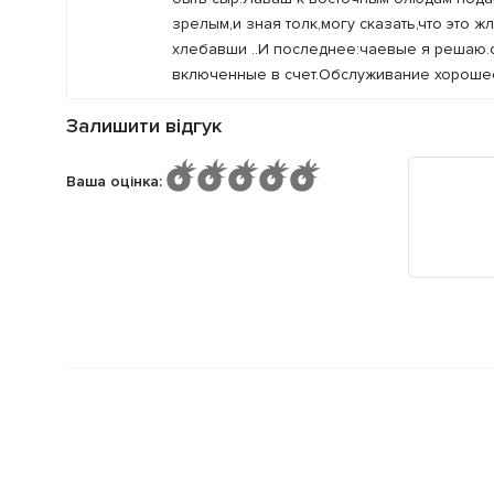
зрелым,и зная толк,могу сказать,что это 
хлебавши ..И последнее:чаевые я решаю.ск
включенные в счет.Обслуживание хорошее
Залишити відгук
Ваша оцінка
: