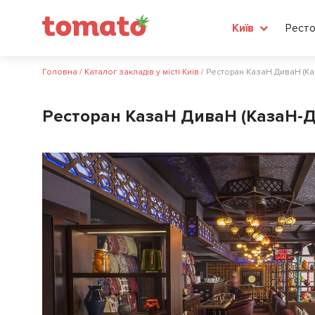
Ресто
Київ
Головна
/
Каталог закладів у місті Київ
/
Ресторан КазаН ДиваН (К
Ресторан КазаН ДиваН (КазаН-