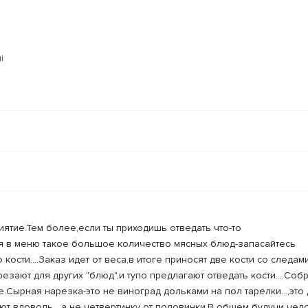
i
иятие.Тем более,если ты приходишь отведать что-то
я в меню такое большое количество мясных блюд-запасайтесь
кости....Заказ идет от веса,в итоге приносят две кости со следам
резают для других "блюд",и тупо предлагают отведать кости....Соб
.Сырная нарезка-это не виноград дольками на пол тарелки...,это
т вдоволь....а не четвертинку от половинки.В общем будучи че