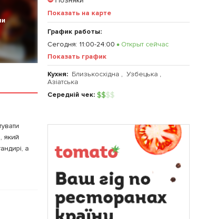
Позняки
Показать на карте
ии
График работы:
Сегодня
:
11:00-24:00
Открыт сейчас
Показать график
Кухня:
Близькосхідна
,
Узбецька
,
Азіатська
Середній чек:
$
$
$
$
тувати
, який
андирі, а