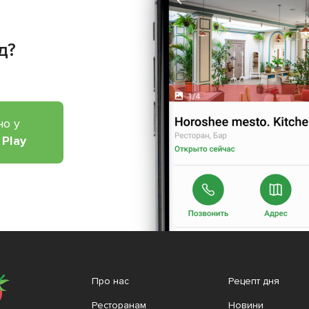
д?
но у
 Play
Про нас
Рецепт дня
Ресторанам
Новини