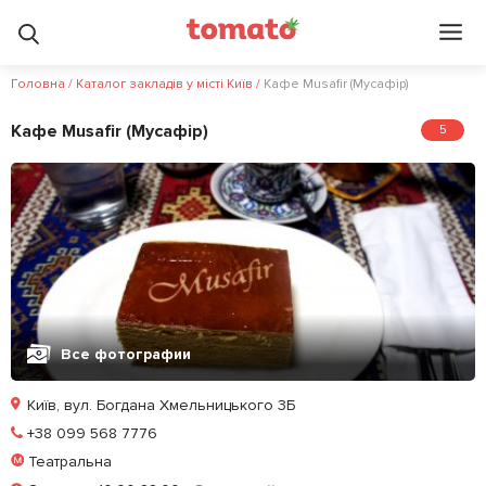
Головна
/
Каталог закладів у місті Київ
/
Кафе Musafir (Мусафір)
Кафе Musafir (Мусафір)
5
Все фотографии
Київ, вул. Богдана Хмельницького 3Б
Позвонить
+38 099 568 7776
Театральна
Залишити відгук
У закладки