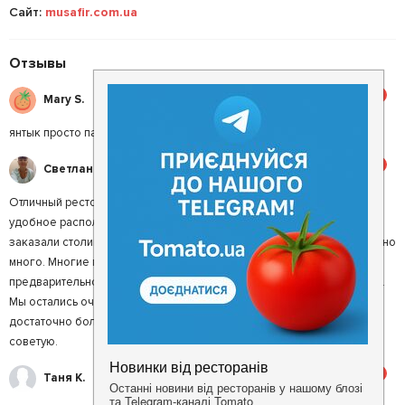
Сайт:
musafir.com.ua
Отзывы
5
Mary S.
янтык просто пальчики оближешь!
5
Светлана П.
Отличный ресторан, потрясающая кухня, приятная атмосфера,
удобное расположение, быстрое обслуживание, 10-15 минут. Мы
заказали столик заранее, желающих посетить этот ресторан довольно
много. Многие готовы ждать 40 минут и больше, если нет
предварительного заказа столика. Нас обслуживал официант Гайли.
Мы остались очень довольны обслуживанием. Порции были
достаточно большими, да ещё такие привлекательные цены. Всем
советую.
5
Таня К.