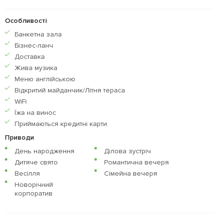
Особливості
Банкетна зала
Бiзнес-ланч
Доставка
Жива музика
Меню англiйською
Відкритий майданчик/Літня тераса
WiFi
Їжа на винос
Приймаються кредитнi карти
Приводи
День народження
Ділова зустріч
Дитяче свято
Романтична вечеря
Весілля
Сімейна вечеря
Новорічний
корпоратив