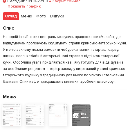
Сегодня
:
10:00-22:00
Закрыт сейчас
Показать график
Огляд
Меню
Фото
Відгуки
Опис
На одній із київських центральних вулиць працює кафе «Musafir», де
відвідувачам пропонують скуштувати страви кримсько-татарської кухні.
У меню закладу можна замовити чебуреки, манти, татар-аш, сарму,
янтики, плов, кебаби й авторські нові страви з відтінком татарської
кухні. Особлива увага приділяється каві, яку готують для відвідувачів
за особливим рецептом. Інтер'єр закладу витриманий у стилі кримсько-
татарського будинку з традиційною для нього побілкою і стельовими
балками. Стіни кафе прикрашають килимки, зроблені власноруч.
Меню
Все
меню