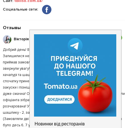
Сайт:
tbiliso.com.ua/
Социальные сети:
Отзывы
3
Вікторія Ц.
Добрий день! 8.10.2022 були у Тбілісо на Русанівській набережній.
Залишилися незадоволені обслуговуванням, офіціант довго не
приймав замовлення, треба було мало не за руки хапати, щоб на нас
звернули увагу! Замовили холодні закуски, салат, гарячі закуски,
хачапурі та шашлик. Чекали 40 хв замовлення і при цьому нам
спочатку принесли шашлик і хачапурі і через хвилин 10 салат, гарячі
закуски і пізніше холодні закуски. Їжа нам дуже сподобалася, кухня
дуже смачна! Оскільки замовили багато їжі, то все не з'їли і попросили
офіціанта зібрати нам із собою. Після приїзду додому була дуже
розчарована! У ланч боксах не вистачало їжі, замість 3 шматків
шашлику - 2, замість 1 порції фаршированих грибів було 3 гриба
(Замовляли дві порції, одну просто не подужали) в одній порції грибів
було десь 6, 7 у ланч бокс нам поклали 3 гриби! !!!Дуже зіпсувався