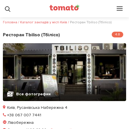
Головна
/
Каталог закладів у місті Київ
/
Ресторан Tbiliso (Тбілісо)
Ресторан Tbiliso (Тбілісо)
4.8
Все фотографии
Київ, Русанівська Набережна 4
Позвонить
+38 067 007 7441
Лівобережна
Забронировать столик