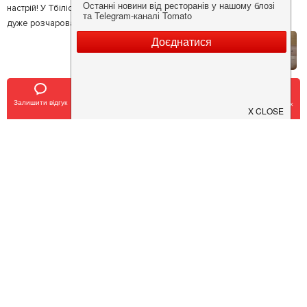
настрій! У Тбілісо крадуть їжу! Як так??? Як таке взагалі може бути???
дуже розчаровані!!!
5
Эльвира С.
Залишити відгук
Позвонить
У закладки
Забронировать столик
Были сегодня с друзьями в День рождения в tbiliso был восхитителен!
Меню максимально натуральное по вкусу! эстетическое наслаждение!
Очень приятная атмосфера) Официант Карина на высоте💫💥
рекомендую. А ещё ребята очень красиво меня поздравили!))) Я очень
довольна🥰
5
Оксана Т.
В субботу 15.05.21 (по рекомендации друзей - им понравилась кухня и
атмосфера в рестаранчике) с друзьями в небольшой компании