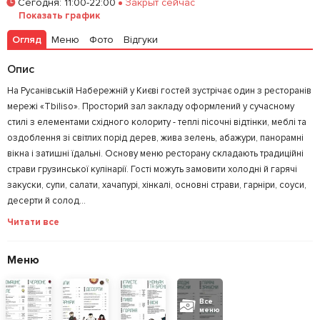
Сегодня
:
11:00-22:00
Закрыт сейчас
Показать график
Залишити відгук
У закладки
Огляд
Меню
Фото
Відгуки
Опис
На Русанівській Набережній у Києві гостей зустрічає один з ресторанів
мережі «Tbiliso». Просторий зал закладу оформлений у сучасному
стилі з елементами східного колориту - теплі пісочні відтінки, меблі та
оздоблення зі світлих порід дерев, жива зелень, абажури, панорамні
вікна і затишні їдальні. Основу меню ресторану складають традиційні
страви грузинської кулінарії. Гості можуть замовити холодні й гарячі
закуски, супи, салати, хачапурі, хінкалі, основні страви, гарніри, соуси,
десерти й солод...
Читати все
Меню
Все
меню