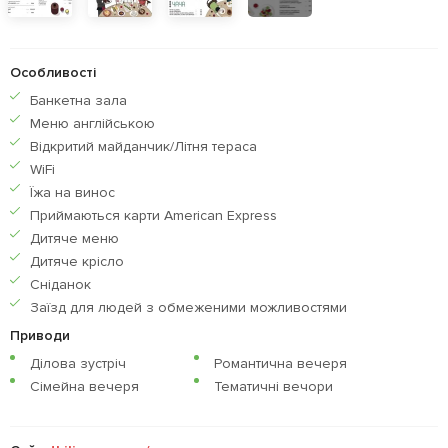
Особливості
Банкетна зала
Меню англiйською
Відкритий майданчик/Літня тераса
WiFi
Їжа на винос
Приймаються карти American Express
Дитяче меню
Дитяче крісло
Сніданок
Заїзд для людей з обмеженими можливостями
Приводи
Ділова зустріч
Романтична вечеря
Сімейна вечеря
Тематичні вечори