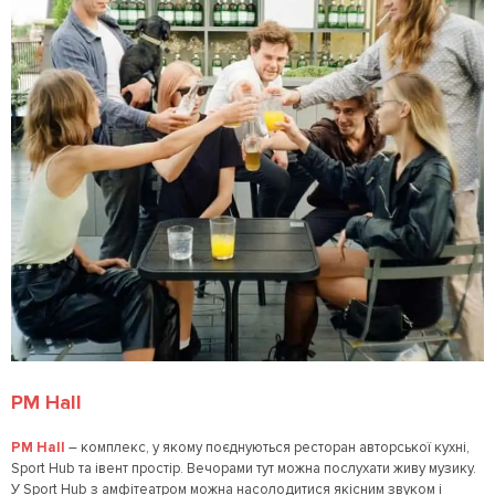
PM Hall
PM Hall
– комплекс, у якому поєднуються ресторан авторської кухні,
Sport Hub та івент простір. Вечорами тут можна послухати живу музику.
У Sport Hub з амфітеатром можна насолодитися якісним звуком і