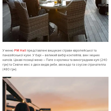
У меню
PM Hall
представлені вишукані страви європейської та
паназійскької кухні. У барі – великий вибір коктейлів, вин і міцних
напоїв. Цікаві позиції меню – Пате з кролика та виноградним кулі (240
грн) та Севіче мікс з двох видів риби, авокадо та соусом страчателла
(480 грн).