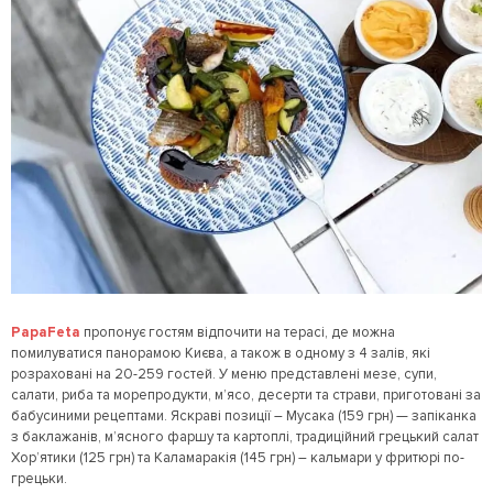
PapaFeta
пропонує гостям відпочити на терасі, де можна
помилуватися панорамою Києва, а також в одному з 4 залів, які
розраховані на 20-259 гостей. У меню представлені мезе, супи,
салати, риба та морепродукти, м’ясо, десерти та страви, приготовані за
бабусиними рецептами. Яскраві позиції – Мусака (159 грн) — запіканка
з баклажанів, м’ясного фаршу та картоплі, традиційний грецький салат
Хор’ятики (125 грн) та Каламаракія (145 грн) – кальмари у фритюрі по-
грецьки.