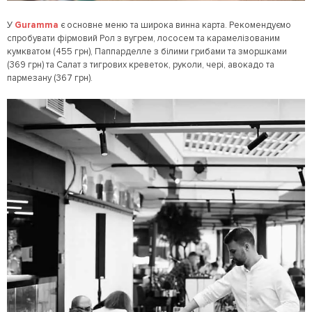
У
Guramma
є основне меню та широка винна карта. Рекомендуємо
спробувати фірмовий Рол з вугрем, лососем та карамелізованим
кумкватом (455 грн), Паппарделле з білими грибами та зморшками
(369 грн) та Салат з тигрових креветок, руколи, чері, авокадо та
пармезану (367 грн).