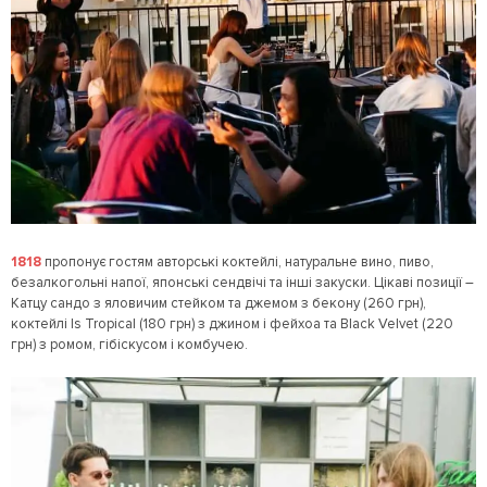
1818
пропонує гостям авторські коктейлі, натуральне вино, пиво,
безалкогольні напої, японські сендвічі та інші закуски. Цікаві позиції –
Катцу сандо з яловичим стейком та джемом з бекону (260 грн),
коктейлі Is Tropical (180 грн) з джином і фейхоа та Black Velvet (220
грн) з ромом, гібіскусом і комбучею.