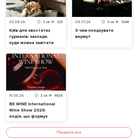
03.08.26
3
хв
128
09.07.26
3
хв
1644
Київ для хвостатих
З чим поєднувати
гурманів: заклади,
вермут
куди можна завітати
разом із домашнім
улюбленцем
15.05.26
3
хв
4438
BE WINE International
Wine Show 2026:
подія, що формує
сучасну винну
культуру в Україні
Показати все