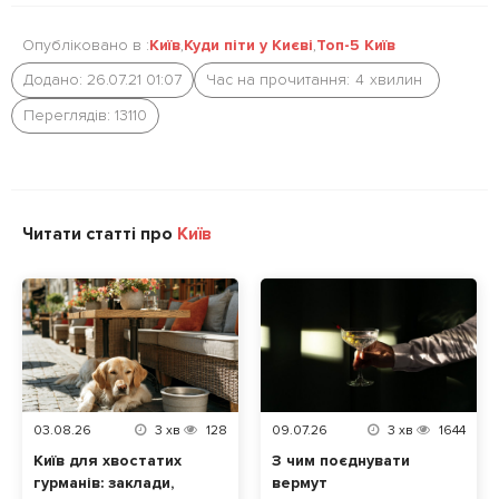
Опубліковано в :
Київ
,
Куди піти у Києві
,
Топ-5 Київ
Додано: 26.07.21 01:07
Час на прочитання:
4
хвилин
Переглядів: 13110
Читати статті про
Київ
03.08.26
3
хв
128
09.07.26
3
хв
1644
Київ для хвостатих
З чим поєднувати
гурманів: заклади,
вермут