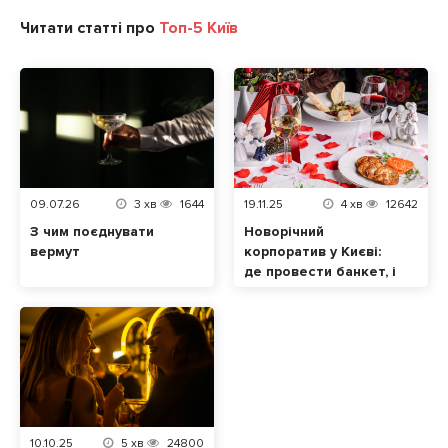
Читати статті про
Топ-5 Київ
09.07.26
3
хв
1644
19.11.25
4
хв
12642
З чим поєднувати
Новорічний
вермут
корпоратив у Києві:
де провести банкет, і
скільки це буде
коштувати. Частина 2
10.10.25
5
хв
24800