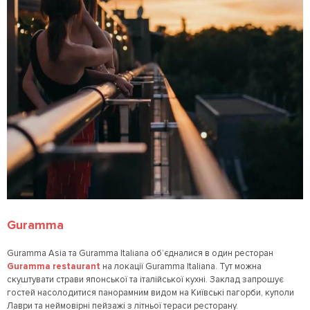
Guramma
Guramma Asia та Guramma Italiana об’єдналися в один ресторан
Guramma restaurant
на локації Guramma Italiana. Тут можна
скуштувати страви японської та італійської кухні. Заклад запрошує
гостей насолодитися панорамним видом на Київські пагорби, куполи
Лаври та неймовірні пейзажі з літньої тераси ресторану.