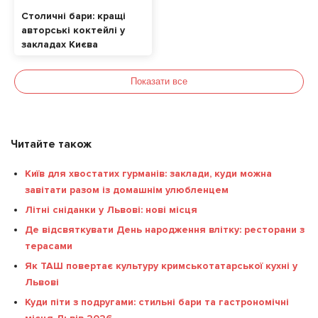
Столичні бари: кращі
авторські коктейлі у
закладах Києва
Показати все
Читайте також
Київ для хвостатих гурманів: заклади, куди можна
завітати разом із домашнім улюбленцем
Літні сніданки у Львові: нові місця
Де відсвяткувати День народження влітку: ресторани з
терасами
Як ТАШ повертає культуру кримськотатарської кухні у
Львові
Куди піти з подругами: стильні бари та гастрономічні