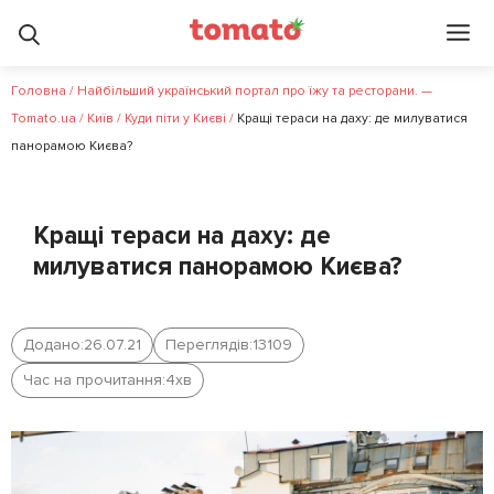
Головна
/
Найбільший український портал про їжу та ресторани. —
Tomato.ua
/
Київ
/
Куди піти у Києві
/
Кращі тераси на даху: де милуватися
панорамою Києва?
Кращі тераси на даху: де
милуватися панорамою Києва?
Додано:
26.07.21
Переглядів:
13109
Час на прочитання:
4
хв