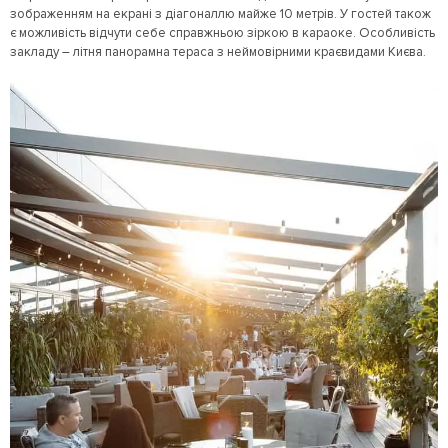
зображенням на екрані з діагоналлю майже 10 метрів. У гостей також
є можливість відчути себе справжньою зіркою в караоке. Особливість
закладу – літня панорамна тераса з неймовірними краєвидами Києва.