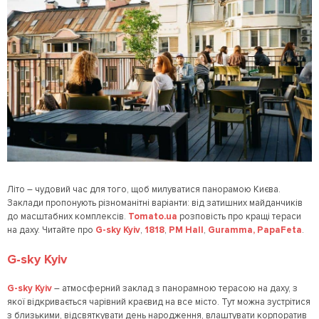
Літо – чудовий час для того, щоб милуватися панорамою Києва.
Заклади пропонують різноманітні варіанти: від затишних майданчиків
до масштабних комплексів.
Tomato.ua
розповість про кращі тераси
на даху. Читайте про
G-sky Kyiv
,
1818
,
PM Hall
,
Guramma,
PapaFeta
.
G-sky Kyiv
G-sky Kyiv
– атмосферний заклад з панорамною терасою на даху, з
якої відкривається чарівний краєвид на все місто. Тут можна зустрітися
з близькими, відсвяткувати день народження, влаштувати корпоратив