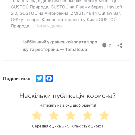
T
F
Поділитися:
w
a
i
c
Наскільки публікація корисна?
t
e
Натисніть на зірку, щоб оцінити!
t
b
e
o
r
o
Середня оцінка
5
/ 5. Кількість оцінок:
1
k