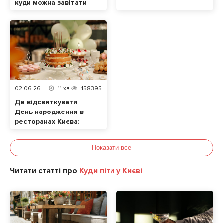
куди можна завітати
разом із домашнім
улюбленцем
02.06.26
11
хв
158395
Де відсвяткувати
День народження в
ресторанах Києва:
ТОП локацій
Показати все
Читати статті про
Куди піти у Києві