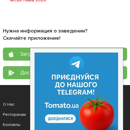
місця Львів 2026
Нужна информация о заведении?
Скачайте приложение!
Загрузите в
App Store
Доступно в
Google Play
О Нас
Рецепт дня
Ресторанам
Новости
Контакты
Анонсы