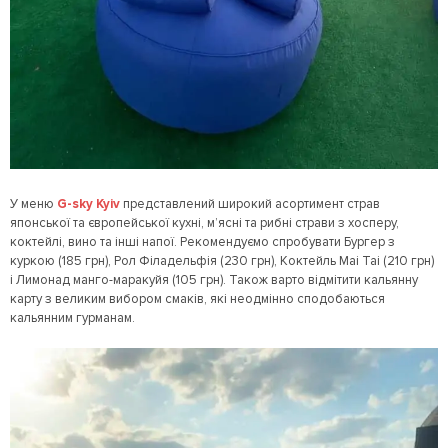
У меню
G-sky Kyiv
представлений широкий асортимент страв
японської та європейської кухні, м’ясні та рибні страви з хосперу,
коктейлі, вино та інші напої. Рекомендуємо спробувати Бургер з
куркою (185 грн), Рол Філадельфія (230 грн), Коктейль Mai Tai (210 грн)
і Лимонад манго-маракуйя (105 грн). Також варто відмітити кальянну
карту з великим вибором смаків, які неодмінно сподобаються
кальянним гурманам.