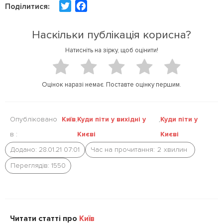
T
F
Поділитися:
w
a
i
c
Наскільки публікація корисна?
t
e
Натисніть на зірку, щоб оцінити!
t
b
e
o
r
o
Оцінок наразі немає. Поставте оцінку першим.
k
Опубліковано
Київ
,
Куди піти у вихідні у
,
Куди піти у
в :
Києві
Києві
Додано: 28.01.21 07:01
Час на прочитання:
2
хвилин
Переглядів: 1550
Читати статті про
Київ