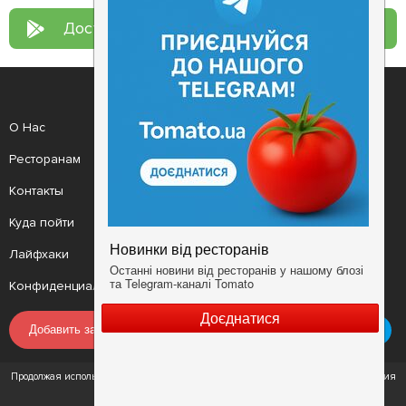
Доступно в
Google Play
О Нас
Рецепт дня
Ресторанам
Новости
Контакты
Анонсы
Куда пойти
Здоровье
Лайфхаки
Мобильное приложение
Конфиденциальность
Условия
Добавить заведение
Продолжая использовать наш сайт, вы соглашаетесь с Условиями использования
сервиса и Политикой конфиденциальности.
©2016 - 2026. tomato.ua