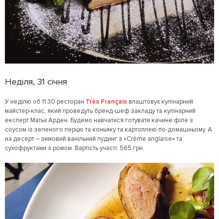
Неділя, 31 січня
У неділю об 11:30 ресторан
Très Français
влаштовує кулінарний
майстер-клас, який проведуть бренд-шеф закладу та кулінарний
експерт Матьє Арден. Будемо навчатися готувати качине філе з
соусом із зеленого перцю та коньяку та картоплею по-домашньому. А
на десерт – зимовий ванільний пудинг з «Crème anglaise» та
сухофруктами з ромом. Вартість участі: 565 грн.