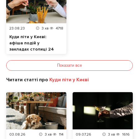
23.08.23
3
хв
4718
Куди піти у Києві:
афіша подій у
закладах столиці 24
– 27 серпня
Показати все
Читати статті про
Куди піти у Києві
03.08.26
3
хв
114
09.07.26
3
хв
1616