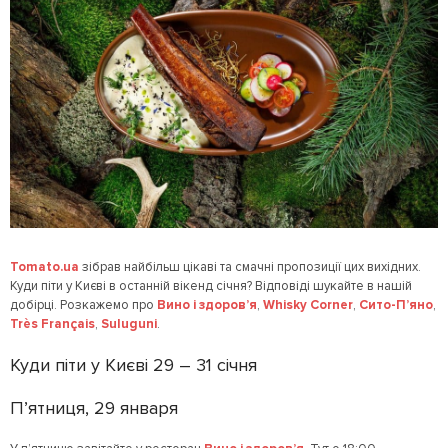
Tomato.ua
зібрав найбільш цікаві та смачні пропозиції цих вихідних.
Куди піти у Києві в останній вікенд січня? Відповіді шукайте в нашій
добірці. Розкажемо про
Вино і здоров’я
,
Whisky Corner
,
Сито-П’яно
,
Très Français
,
Suluguni
.
Куди піти у Києві 29 – 31 січня
П’ятниця, 29 января