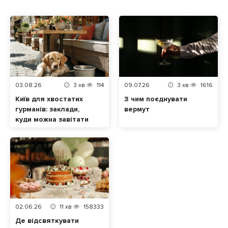
03.08.26
3
хв
114
09.07.26
3
хв
1616
Київ для хвостатих
З чим поєднувати
гурманів: заклади,
вермут
куди можна завітати
разом із домашнім
улюбленцем
02.06.26
11
хв
158333
Де відсвяткувати