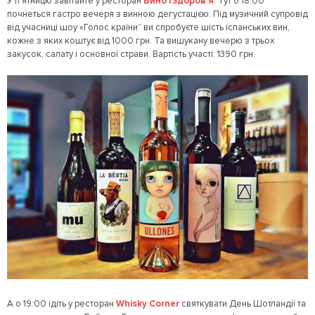
У п’ятницю завітайте у ресторан
Вино і здоров’я
. Тут о 18:00
почнеться гастро вечеря з винною дегустацією. Під музичний супровід
від учасниці шоу «Голос країни” ви спробуєте шість іспанських вин,
кожне з яких коштує від 1000 грн. Та вишукану вечерю з трьох
закусок, салату і основної страви. Вартість участі: 1390 грн.
А о 19:00 ідіть у ресторан
Whisky Corner
святкувати День Шотландії та