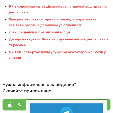
Як економічна ситуація впливає на звички відвідувачів
ресторанів
Київ для хвостатих гурманів: заклади, куди можна
завітати разом із домашнім улюбленцем
Літні сніданки у Львові: нові місця
Де відсвяткувати День народження влітку: ресторани з
терасами
Як ТАШ повертає культуру кримськотатарської кухні у
Львові
Нужна информация о заведении?
Скачайте приложение!
Загрузите в
App Store