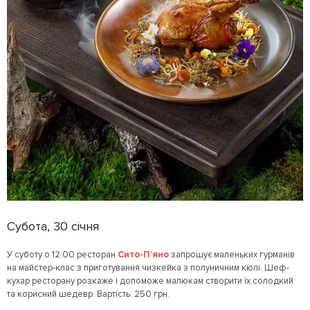
Субота, 30 січня
У суботу о 12:00 ресторан
Сито-П’яно
запрошує маленьких гурманів
на майстер-клас з приготування чизкейка з полуничним кюлі. Шеф-
кухар ресторану розкаже і допоможе малюкам створити їх солодкий
та корисний шедевр. Вартість: 250 грн.