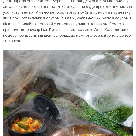
день народження Роберта Бернса – шотландського фольклориста й
автора численних віршів і поем. Святкування буде проходити у вигляді
урочистої вечері. У меню вечора: тартар з риби з кремом з пармезану;
яйця по-шотландськи з соусом “Чедер”, каллен-скінк, хагіс з соусом з
віскі, та, звичайно, великий святковий пудинг з вогником. Вечерю
приготує шеф-кухар Іван Булавін, а шеф-сомельє Олег Козловський
подбає про ідеальний віскі-супровід до кожної страви. Вартість вечері:
1 800 грн.