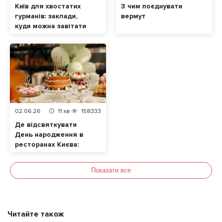
Київ для хвостатих
З чим поєднувати
гурманів: заклади,
вермут
куди можна завітати
разом із домашнім
улюбленцем
02.06.26
11
хв
158333
Де відсвяткувати
День народження в
ресторанах Києва:
ТОП локацій
Показати все
Читайте також