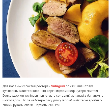
Для маленьких гостей ресторан
Suluguni
о 17:00 влаштовує
кулінарний майстер-клас. Під керівництвом шеф-кухаря Дімітрія
Болквадзе юні кулінари приготують солодкий хачапурі з бананом та
шоколадом. Після майстер-класу діти у творчій майстерні зроблять
своїми руками слайм. Вартість: 200 грн