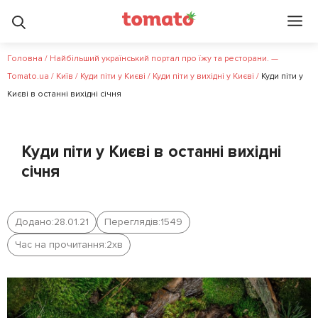
Головна
/
Найбільший український портал про їжу та ресторани. —
Tomato.ua
/
Київ
/
Куди піти у Києві
/
Куди піти у вихідні у Києві
/
Куди піти у
Києві в останні вихідні січня
Куди піти у Києві в останні вихідні
січня
Додано:
28.01.21
Переглядів:
1549
Час на прочитання:
2
хв