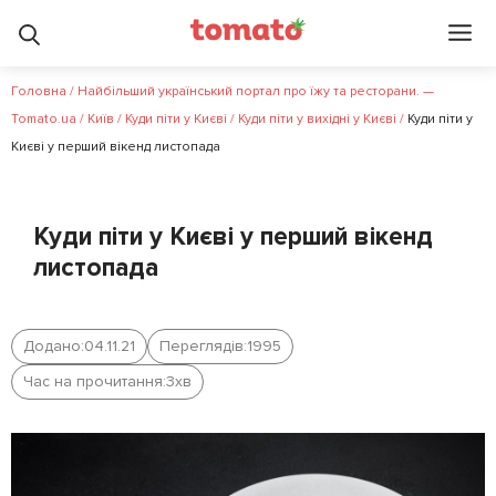
Головна
/
Найбільший український портал про їжу та ресторани. —
Tomato.ua
/
Київ
/
Куди піти у Києві
/
Куди піти у вихідні у Києві
/
Куди піти у
Києві у перший вікенд листопада
Куди піти у Києві у перший вікенд
листопада
Додано:
04.11.21
Переглядів:
1995
Час на прочитання:
3
хв