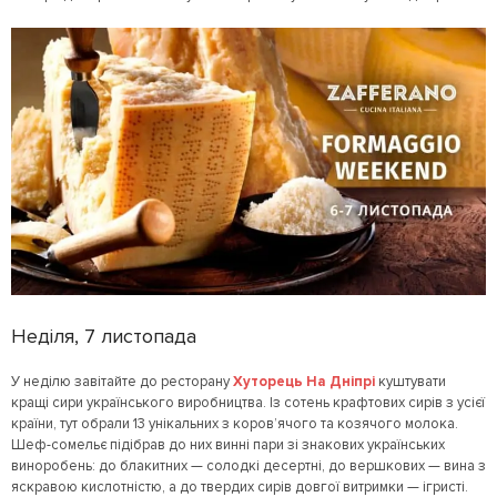
Неділя, 7 листопада
У неділю завітайте до ресторану
Хуторець На Дніпрі
куштувати
кращі сири українського виробництва. Із сотень крафтових сирів з усієї
країни, тут обрали 13 унікальних з коров’ячого та козячого молока.
Шеф-сомельє підібрав до них винні пари зі знакових українських
виноробень: до блакитних — солодкі десертні, до вершкових — вина з
яскравою кислотністю, а до твердих сирів довгої витримки — ігристі.