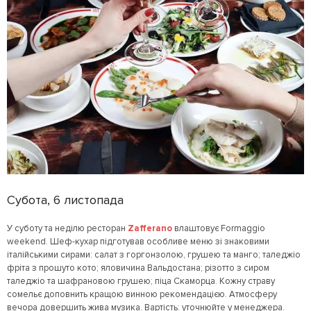
Субота, 6 листопада
У суботу та неділю ресторан
Zafferano
влаштовує Formaggio
weekend. Шеф-кухар підготував особливе меню зі знаковими
італійськими сирами: салат з горгонзолою, грушею та манго; таледжіо
фріта з прошуто кото; яловичина Вальдостана; різотто з сиром
таледжіо та шафрановою грушею; піца Скаморца. Кожну страву
сомельє доповнить кращою винною рекомендацією. Атмосферу
вечора довершить жива музика. Вартість: уточнюйте у менеджера.