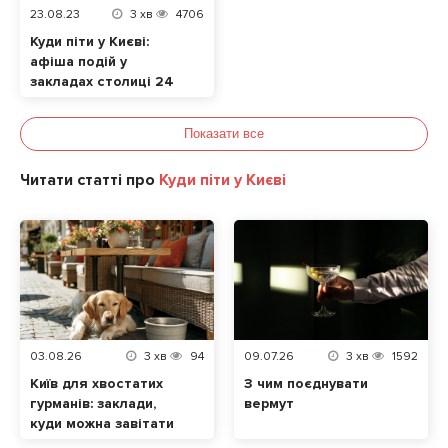
23.08.23
3
хв
4706
Куди піти у Києві:
афіша подій у
закладах столиці 24
– 27 серпня
Показати все
Читати статті про
Куди піти у Києві
03.08.26
3
хв
94
09.07.26
3
хв
1592
Київ для хвостатих
З чим поєднувати
гурманів: заклади,
вермут
куди можна завітати
разом із домашнім