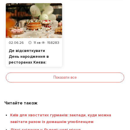
улюбленцем
02.06.26
11
хв
158283
Де відсвяткувати
День народження в
ресторанах Києва:
ТОП локацій
Показати все
Читайте також
Київ для хвостатих гурманів: заклади, куди можна
завітати разом із домашнім улюбленцем
Літні сніданки у Львові: нові місця