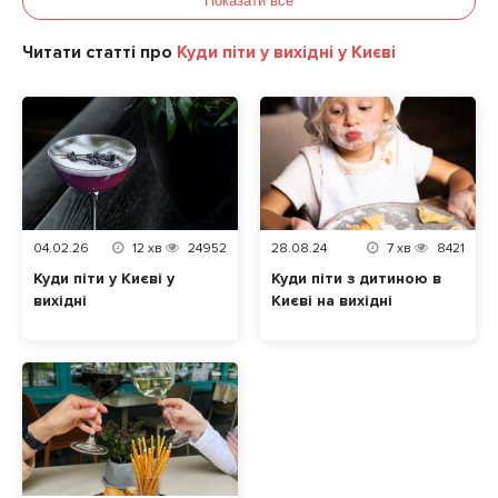
Показати все
Читати статті про
Куди піти у вихідні у Києві
04.02.26
12
хв
24952
28.08.24
7
хв
8421
Куди піти у Києві у
Куди піти з дитиною в
вихідні
Києві на вихідні