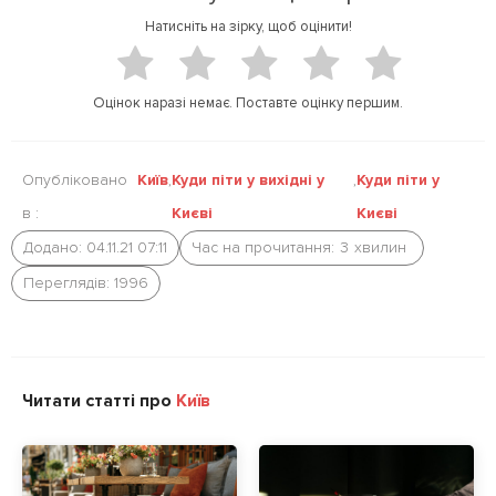
t
e
Натисніть на зірку, щоб оцінити!
t
b
e
o
r
o
Оцінок наразі немає. Поставте оцінку першим.
k
Опубліковано
Київ
,
Куди піти у вихідні у
,
Куди піти у
в :
Києві
Києві
Додано: 04.11.21 07:11
Час на прочитання:
3
хвилин
Переглядів: 1996
Читати статті про
Київ