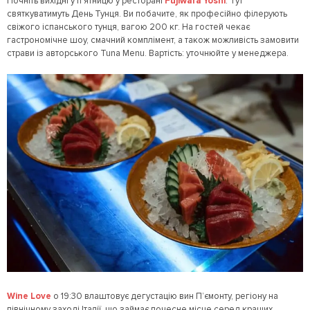
Почніть вихідні у п’ятницю у ресторані
Fujiwara Yoshi
. Тут
святкуватимуть День Тунця. Ви побачите, як професійно філерують
свіжого іспанського тунця, вагою 200 кг. На гостей чекає
гастрономічне шоу, смачний комплімент, а також можливість замовити
страви із авторського Tuna Menu. Вартість: уточнюйте у менеджера.
Wine Love
о 19:30 влаштовує дегустацію вин П’ємонту, регіону на
північному заході Італії, що займає почесне місце серед кращих