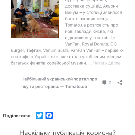
T
F
Поділитися:
w
a
i
c
Наскільки публікація корисна?