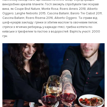
виноробних ареалів планети. Гості зможуть спробувати такі яскраві
вина, як Coupe Brut Nature, Monte Rosa; Roero Arneis 2018, Alberto
Oggero; Langhe Nebiollo 2015, Cascina Ballarin; Barolo Tre Ciabot 2011,
Cascina Ballarin; Roero Riserva 2016, Alberto Oggero. Та страви від
шеф-кухарів закладу: грінки зі збитим маслом та овочевим пилом;
стріпси з ягнячих реберець у каркаде глясі; грибна котлета по-
київськи з трюфелем та пастою з водоростей. Вартість участі: 2000
грн.