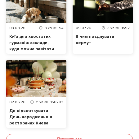
03.08.26
3
хв
94
09.07.26
3
хв
1592
Київ для хвостатих
З чим поєднувати
гурманів: заклади,
вермут
куди можна завітати
разом із домашнім
улюбленцем
02.06.26
11
хв
158283
Де відсвяткувати
День народження в
ресторанах Києва:
ТОП локацій