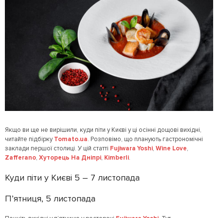
Якщо ви ще не вирішили, куди піти у Києві у ці осінні дощові вихідні,
читайте підбірку
Tomato.ua
. Розповімо, що планують гастрономічні
заклади першої столиці. У цій статті
Fujiwara Yoshi
,
Wine Love
,
Zafferano
,
Хуторець На Дніпрі
,
Kimberli
.
Куди піти у Києві 5 – 7 листопада
П’ятниця, 5 листопада