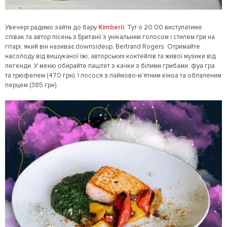
Увечері радимо зайти до бару
Kimberli
. Тут о 20:00 виступатиме
співак та автор пісень з Британії з унікальним голосом і стилем гри на
гітарі, який він називає downsideup, Bertrand Rogers. Отримайте
насолоду від вишуканої їжі, авторських коктейлів та живої музики від
легенди. У меню обирайте паштет з качки з білими грибами, фуа гра
та трюфелем (470 грн). І лосося з лаймово-м’ятним кіноа та обпаленим
перцем (385 грн).